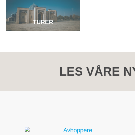
TURER
LES VÅRE N