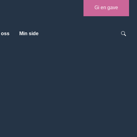
Gi en gave
 oss
Min side