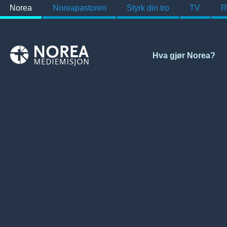
Norea
Noreapastoren
Styrk din tro
TV
R
Hva gjør Norea?