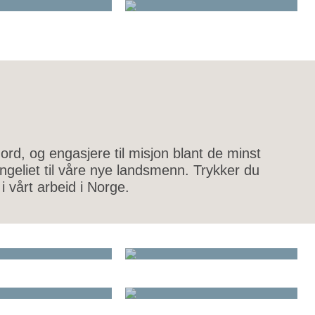
 ord, og engasjere til misjon blant de minst
ngeliet til våre nye landsmenn. Trykker du
 vårt arbeid i Norge.
REA MUSIC
MØTEVIRKSOMHET
NNSARBEID
UNGDOMSARBEID