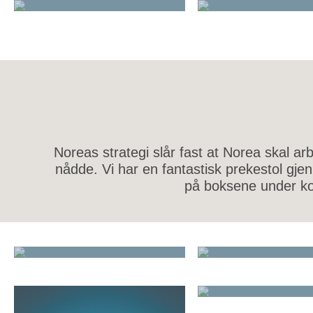
Noreas strategi slår fast at Norea skal arb
nådde. Vi har en fantastisk prekestol gje
på boksene under kom
STYRK DIN TRO
RADIO
INNVANDR