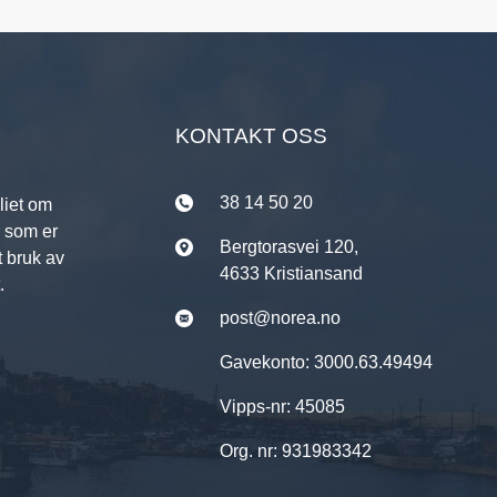
KONTAKT OSS
38 14 50 20
liet om
r som er
Bergtorasvei 120,
t bruk av
4633 Kristiansand
.
post@norea.no
Gavekonto: 3000.63.49494
Vipps-nr: 45085
Org. nr: 931983342