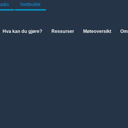
adio
Nettbutikk
Hva kan du gjøre?
Ressurser
Møteoversikt
Om