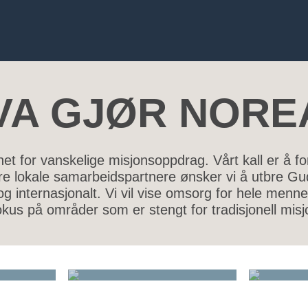
VA GJØR NORE
t for vanskelige misjonsoppdrag. Vårt kall er å fo
 lokale samarbeidspartnere ønsker vi å utbre Guds
 og internasjonalt. Vi vil vise omsorg for hele men
okus på områder som er stengt for tradisjonell misj
SIA
SØR-ASIA
KA
ANIMASJON
HÅPE