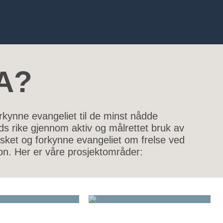
A?
rkynne evangeliet til de minst nådde
 rike gjennom aktiv og målrettet bruk av
nesket og forkynne evangeliet om frelse ved
on. Her er våre prosjektområder:
MENA
SENTRAL-ASIA
TS KVINNER
TROENS MENN