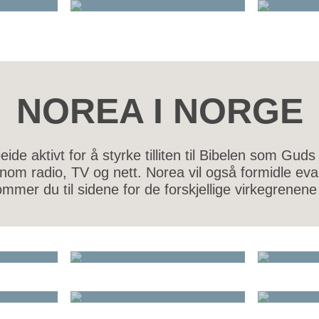
NOREA I NORGE
eide aktivt for å styrke tilliten til Bibelen som Guds
nnom radio, TV og nett. Norea vil også formidle eva
mer du til sidene for de forskjellige virkegrenene i
FILM&TV
NO
ERE
KVINNEARBEID
MA