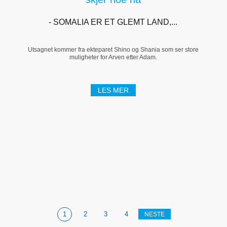
- SOMALIA ER ET GLEMT LAND,...
Utsagnet kommer fra ekteparet Shino og Shania som ser store
muligheter for Arven etter Adam.
LES MER
1
2
3
4
NESTE