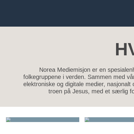
H
Norea Mediemisjon er en spesialenhe
folkegruppene i verden. Sammen med våre
elektroniske og digitale medier, nasjonalt
troen på Jesus, med et særlig f
NORDØST-ASIA
SØRØST-A
ØST-AFRIKA
VEST-AFRI