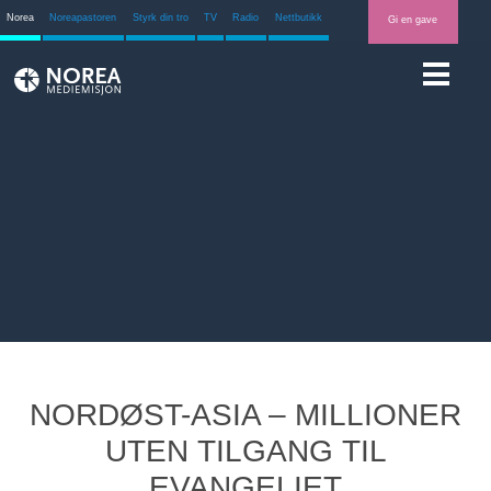
Norea
Noreapastoren
Styrk din tro
TV
Radio
Nettbutikk
Gi en gave
NORDØST-ASIA – MILLIONER
UTEN TILGANG TIL
EVANGELIET