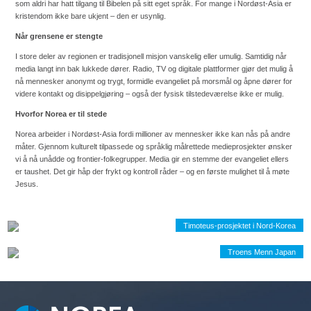
som aldri har hatt tilgang til Bibelen på sitt eget språk.
For mange i Nordøst-Asia er
kristendom ikke bare ukjent – den er usynlig.
Når grensene er stengte
I store deler av regionen er tradisjonell misjon vanskelig eller umulig. Samtidig når
media langt inn bak lukkede dører.
Radio, TV og digitale plattformer gjør det mulig å
nå mennesker anonymt og trygt, formidle evangeliet på morsmål og åpne dører for
videre kontakt og disippelgjøring – også der fysisk tilstedeværelse ikke er mulig.
Hvorfor Norea er til stede
Norea arbeider i Nordøst-Asia fordi millioner av mennesker ikke kan nås på andre
måter. Gjennom kulturelt tilpassede og språklig målrettede medieprosjekter ønsker
vi å nå unådde og frontier-folkegrupper.
Media gir en stemme der evangeliet ellers
er taushet. Det gir håp der frykt og kontroll råder – og en første mulighet til å møte
Jesus.
Timoteus-prosjektet i Nord-Korea
Troens Menn Japan