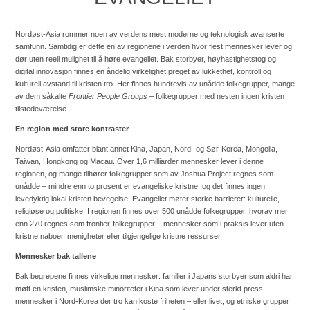
Nordøst-Asia rommer noen av verdens mest moderne og teknologisk avanserte
samfunn. Samtidig er dette en av regionene i verden hvor flest mennesker lever og
dør uten reell mulighet til å høre evangeliet.
Bak storbyer, høyhastighetstog og
digital innovasjon finnes en åndelig virkelighet preget av lukkethet, kontroll og
kulturell avstand til kristen tro. Her finnes hundrevis av unådde folkegrupper, mange
av dem såkalte
Frontier People Groups
– folkegrupper med nesten ingen kristen
tilstedeværelse.
En region med store kontraster
Nordøst-Asia omfatter blant annet Kina, Japan, Nord- og Sør-Korea, Mongolia,
Taiwan, Hongkong og Macau. Over 1,6 milliarder mennesker lever i denne
regionen, og mange tilhører folkegrupper som av Joshua Project regnes som
unådde – mindre enn to prosent er evangeliske kristne, og det finnes ingen
levedyktig lokal kristen bevegelse.
Evangeliet møter sterke barrierer: kulturelle,
religiøse og politiske. I regionen finnes over 500 unådde folkegrupper, hvorav mer
enn 270 regnes som frontier-folkegrupper – mennesker som i praksis lever uten
kristne naboer, menigheter eller tilgjengelige kristne ressurser.
Mennesker bak tallene
Bak begrepene finnes virkelige mennesker: familier i Japans storbyer som aldri har
møtt en kristen, muslimske minoriteter i Kina som lever under sterkt press,
mennesker i Nord-Korea der tro kan koste friheten – eller livet, og etniske grupper