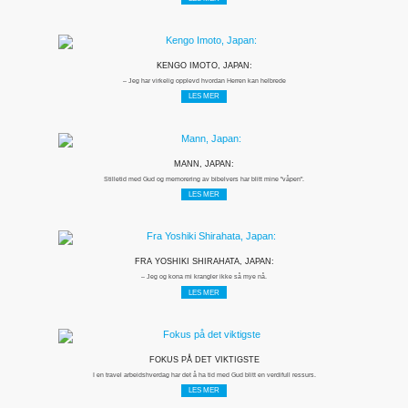
KENGO IMOTO, JAPAN:
– Jeg har virkelig opplevd hvordan Herren kan helbrede
LES MER
MANN, JAPAN:
Stilletid med Gud og memorering av bibelvers har blitt mine "våpen".
LES MER
FRA YOSHIKI SHIRAHATA, JAPAN:
– Jeg og kona mi krangler ikke så mye nå.
LES MER
FOKUS PÅ DET VIKTIGSTE
I en travel arbeidshverdag har det å ha tid med Gud blitt en verdifull ressurs.
LES MER