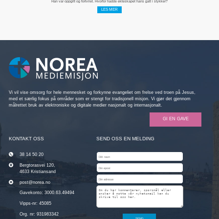
Han var oppgitt og fortvilet. Hvorfor hadde ekteskapet hans gått i stykker?
LES MER
Vi vil vise omsorg for hele mennesket og forkynne evangeliet om frelse ved troen på Jesus,
med et særlig fokus på områder som er stengt for tradisjonell misjon. Vi gjør det gjennom
målrettet bruk av elektroniske og digitale medier nasjonalt og internasjonalt.
GI EN GAVE
KONTAKT OSS
SEND OSS EN MELDING
38 14 50 20
Bergtorasvei 120,
4633 Kristiansand
post@norea.no
Gavekonto: 3000.63.49494
Vipps-nr: 45085
Org. nr: 931983342