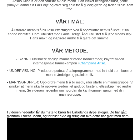
Jesus Kristus er den største av alle menn. Han elsket betingelsesløst, tjente
ydmykt, adlød sin Fars vilje og ofret seg selv for å gi evig glede og frelse til alle som
tror.
VÅRT MÅL:
Å utfordre menn til å bli Jesu etterfølgere ved å oppmuntre dem til å leve ut sin
sanne identitet i Ham, utrustet med Guds Hellige Ånd, utrustet til å løpe troens løp i
Hans makt, og inspirere andre til å gjøre det samme.
VÅR METODE:
• BØNN: Distribuere daglige mannsrelaterte bønneemner, knyttet til den
internasjonale bønnekampen i
Champions Arise.
• UNDERVISNING: Produsere podcast/radioprogrammer med innhold som berører
menns åndelige og praktiske liv.
• MANNSGRUPPER: Oppfordre menn til å bli med i, eller starte en mannsgruppe. Vi
ønsker at menn skal få oppleve gleden i et godt og kristent fellesskap med andre
menn. Se videoen nedenfor om hvordan du kan komme i gang med din
mannsgruppe.
I videoen nedenfor får du møte to karer fra Birkelands dype skoger. De har gått
gjennom Troens Menn, og forteller ekte og ærlig om hva dette har gjort med dem.