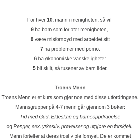
For hver
10.
mann i menigheten, så vil
9
ha barn som forlater menigheten,
8
være misfornøyd med arbeidet sitt
7
ha problemer med porno,
6
ha økonomiske vanskeligheter
5
bli skilt, så tusener av barn lider.
Troens Menn
Troens Menn er et kurs som gjør noe med disse utfordringene.
Mannsgrupper på 4-7 menn går gjennom 3 bøker:
Tid med Gud
,
Ekteskap og barneoppdragelse
og
Penger, sex, yrkesliv, prøvelser og utgjøre en forskjell.
Menn forteller at deres trosliv ble fornyet. De er kommet