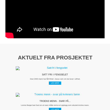
AKTUELT FRA PROSJEKTET
SATT FRI I FENGSELET
Over 2000 menn har fått frihet i Jesus selv om de lever i ufrihet.
LES MER
TROENS MENN - SVAR PÅ...
Lonnie Berger bad Gud om at noen måtte skrive et opplegg som utrustet kristne menn.
LES MER