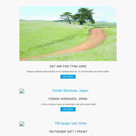
DET VAR FOR TYNN JORD
Mange nyfrelste faller tilbake til sin tradisjonelle tro. Et virkemiddel kan hindre dette.
LES MER
YOSHIKI SHIRAHATA, JAPAN:
– Det er viktig at menn er mannlige, men på en god måte!
LES MER
700 FANGER SATT I FRIHET