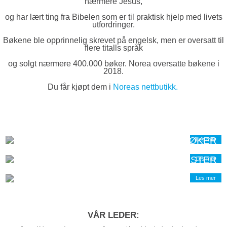
nærmere Jesus,
og har lært ting fra Bibelen som er til praktisk hjelp med livets
utfordringer.
Bøkene ble opprinnelig skrevet på engelsk, men er oversatt til
flere titalls språk
og solgt nærmere 400.000 bøker. Norea oversatte bøkene i
2018.
Du får kjøpt dem i
Noreas nettbutikk.
RESSURSER
BØKER
Les mer
PODKASTER
Les mer
Les mer
VÅR LEDER: