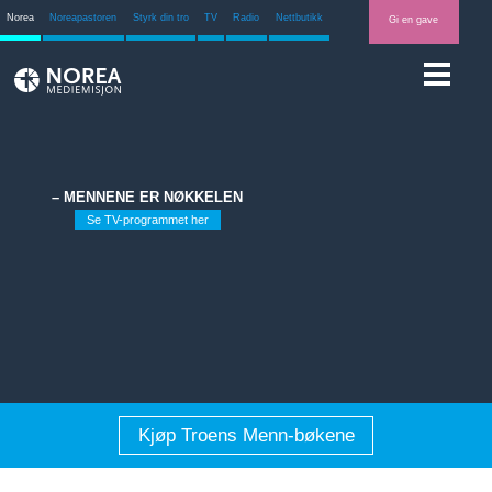
Norea
Noreapastoren
Styrk din tro
TV
Radio
Nettbutikk
Gi en gave
– MENNENE ER NØKKELEN
Se TV-programmet her
Kjøp Troens Menn-bøkene