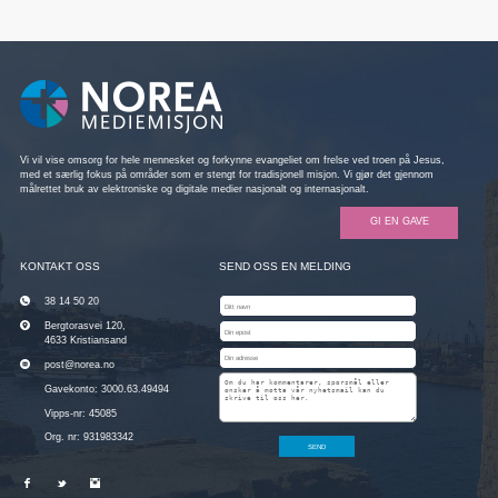
Vi vil vise omsorg for hele mennesket og forkynne evangeliet om frelse ved troen på Jesus,
med et særlig fokus på områder som er stengt for tradisjonell misjon. Vi gjør det gjennom
målrettet bruk av elektroniske og digitale medier nasjonalt og internasjonalt.
GI EN GAVE
KONTAKT OSS
SEND OSS EN MELDING
38 14 50 20
Bergtorasvei 120,
4633 Kristiansand
post@norea.no
Gavekonto: 3000.63.49494
Vipps-nr: 45085
Org. nr: 931983342