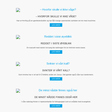
– HVORFOR SKULLE VI IKKE VÅGE?
Han er frivillig på en gjenbruksbutikk og har fått mange spennende samtaler om tro med muslimer.
LES MER
REDDET I SISTE ØYEBLIKK
En kassett med iransk lovsang ble redningen for en fortvilet norsk-iraner.
LES MER
SVIKTER VI VÅRT KALL?
Som kristne har vi et kall til å fortelle andre om Jesus. Det gjelder også våre nye landsmenn.
LES MER
DE MINST NÅDDE FINNES OGSÅ HER
I våre nabolag finner vi representanter for folkegrupper som er unådde med evangeliet.
LES MER