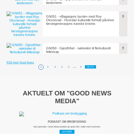
landsmenn
GN051 - «Bagasjens byrde» med Roy
Oksnevad - Hvordan kulturelle forhold påvirker
førstegenerasjons iranske kristne.
GN050 - Gjestfrihet - nøkkelen til flerkulturelt
felleskap
RSS feed
Good News
...
1
2
3
4
5
9
NESTE
AKTUELT OM "GOOD NEWS
MEDIA"
PODKAST OM BROBYGGING
Nye episoder i Good News-podden gir gode råd i møte med muslimer.
LES MER