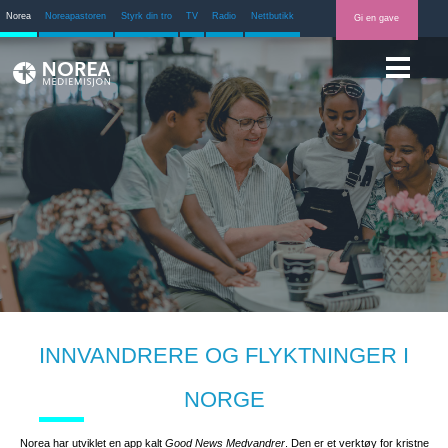
Norea
Noreapastoren
Styrk din tro
TV
Radio
Nettbutikk
Gi en gave
INNVANDRERE OG FLYKTNINGER I
NORGE
Norea har utviklet en app kalt
Good News Medvandrer
. Den er et verktøy for kristne