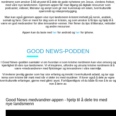
nordmenn som ønsker å bli utrustet til å dele de gode nyhetene om Jesus, verdens frelser,
med våre nye landsmenn. Gjennom appen får man tilgang på digitale ressurser som
podcaster, videoer, litteratur og annet som gir mer kunnskap om islam, tverrkulturelle
spørsmål og relasjonsbygging.
Man kan også gjennom appen vise nye landsmenn kristent innhold på norsk, arabisk,
somali og farsi. Den er ment for deg som er kristen, og som ønsker å få tips og hjelp til å
være en god medvandrer for dine innvandrer-venner. Her finner du tips til litteratur, nettsider
og andre ressurser.
Appen kan du laste ned
her
for android og
her
for iphone.
GOOD NEWS-PODDEN
I
Good News
–podden samtaler vi om hvordan vi som kristne nordmenn kan vise omsorg og
kjærlighet til våre nye landsmenn. Vi vil inspirere, utfordre og utruste kristne nordmenn til å
være «medvandrere» med flyktninger og innvandrere i våre nærmiljø.
Vi inviterer jevnlig gjester som har stor erfaring og innsikt i tverrkulturelt arbeid, og tar opp
tema som kristne blir møtt med når vi deler tro med muslimer. Vi lover også å dele av egne
tverrkulturelle erfaringer, gjerne med glimt i øyet. Forhåpentligvis vil du både få noe å le av og
noe å lære av.
Good News medvandrer-appen - hjelp til å dele tro med
nye landsmenn