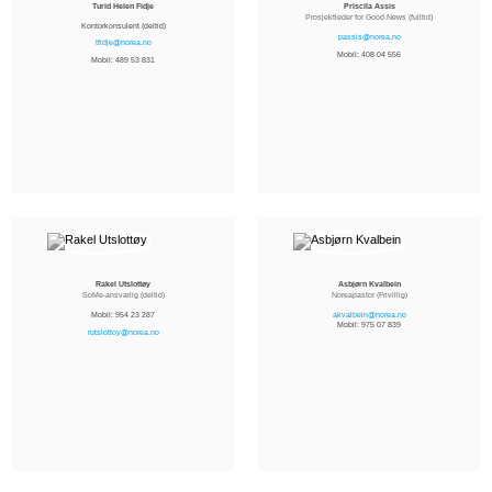
Turid Helen Fidje
Priscila Assis
Prosjektleder for Good News (fulltid)
Kontorkonsulent (deltid)
passis@norea.no
tfidje@norea.no
Mobil: 408 04 556
Mobil: 489 53 831
Rakel Utslottøy
Asbjørn Kvalbein
SoMe-ansvarlig (deltid)
Noreapastor (Frivillig)
Mobil: 954 23 287
akvalbein@norea.no
Mobil: 975 07 839
r
utslottoy@norea.no