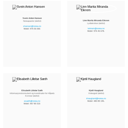
Svein Anton Hansen
Linn Marita Miranda Eikrem
Noreapastor (deltid)
Lydtekniker (deltid)
shansen@norea.no
leikrem@norea.no
Mobil: 976 55 065
Mobil: 976 45 678.
Elisabeth Lillebø Sæth
Kjetil Haugland
Informasjonskonsulent og koordinator for Håpets
Videograf (deltid)
Kvinner (deltid)
khaugland@norea.no
esaeth@norea.no
Mobil: 480 89 195.
Mobil:
957 80 315