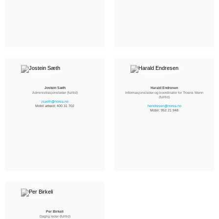
Jostein Sæth
Harald Endresen
Administrasjonsleder (fulltid)
Informasjonsleder og koordinator for Troens Menn
(fulltid)
jsaeth@norea.no
Mobil arbeid: 400 31 702
hendresen@norea.no
Mobil: 952 21 948
Per Birkeli
Daglig leder (fulltid)