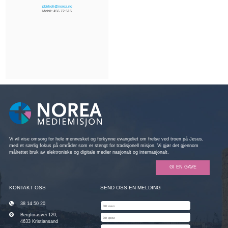
pbirkeli@norea.no
Mobil:
456 72 515
Vi vil vise omsorg for hele mennesket og forkynne evangeliet om frelse ved troen på Jesus,
med et særlig fokus på områder som er stengt for tradisjonell misjon. Vi gjør det gjennom
målrettet bruk av elektroniske og digitale medier nasjonalt og internasjonalt.
GI EN GAVE
KONTAKT OSS
SEND OSS EN MELDING
38 14 50 20
Bergtorasvei 120,
4633 Kristiansand