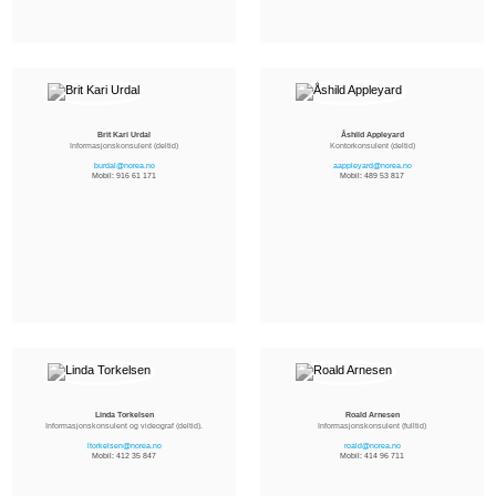
Brit Kari Urdal
Åshild Appleyard
Informasjonskonsulent (deltid)
Kontorkonsulent (deltid)
burdal@norea.no
aappleyard@norea.no
Mobil: 916 61 171
Mobil: 489 53 817
Linda Torkelsen
Roald Arnesen
Informasjonskonsulent og videograf (deltid).
Informasjonskonsulent (fulltid)
ltorkelsen@norea.no
roald@norea.no
Mobil: 412 35 847
Mobil: 414 96 711