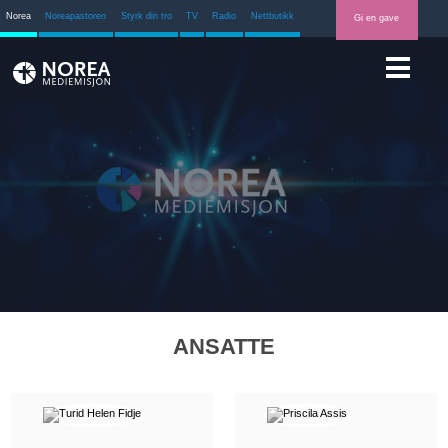
Norea
Noreapastoren
Styrk din tro
TV
Radio
Nettbutikk
Gi en gave
ANSATTE