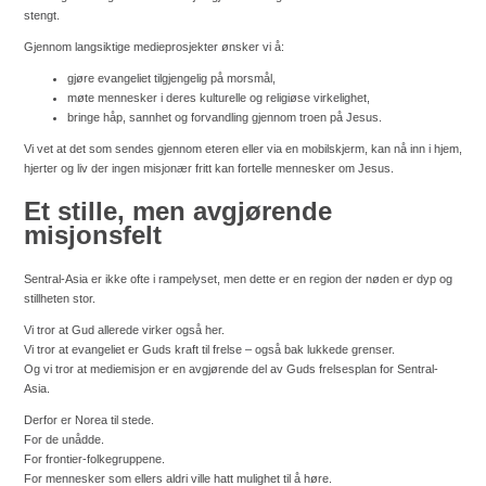
stengt.
Gjennom langsiktige medieprosjekter ønsker vi å:
gjøre evangeliet tilgjengelig på morsmål,
møte mennesker i deres kulturelle og religiøse virkelighet,
bringe håp, sannhet og forvandling gjennom troen på Jesus.
Vi vet at det som sendes gjennom eteren eller via en mobilskjerm, kan nå inn i hjem,
hjerter og liv der ingen misjonær fritt kan fortelle mennesker om Jesus.
Et stille, men avgjørende
misjonsfelt
Sentral-Asia er ikke ofte i rampelyset, men dette er en region der nøden er dyp og
stillheten stor.
Vi tror at Gud allerede virker også her.
Vi tror at evangeliet er Guds kraft til frelse – også bak lukkede grenser.
Og vi tror at mediemisjon er en avgjørende del av Guds frelsesplan for Sentral-
Asia.
Derfor er Norea til stede.
For de unådde.
For frontier-folkegruppene.
For mennesker som ellers aldri ville hatt mulighet til å høre.