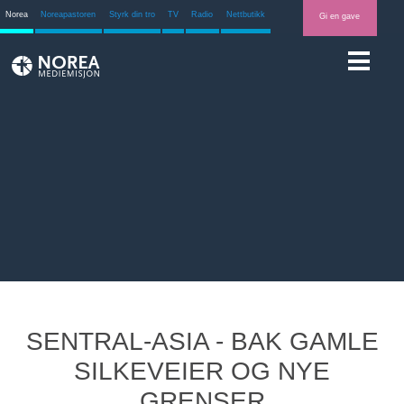
Norea
Noreapastoren
Styrk din tro
TV
Radio
Nettbutikk
Gi en gave
SENTRAL-ASIA - BAK GAMLE
SILKEVEIER OG NYE
GRENSER