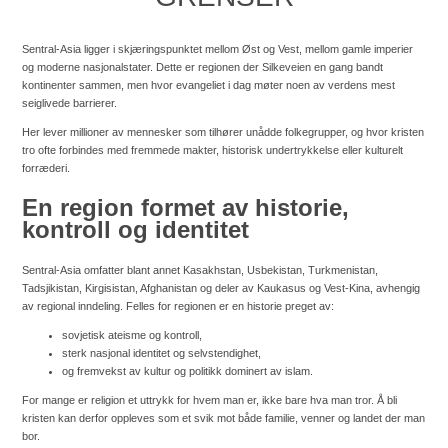
Sentral-Asia ligger i skjæringspunktet mellom Øst og Vest, mellom gamle imperier
og moderne nasjonalstater. Dette er regionen der Silkeveien en gang bandt
kontinenter sammen, men hvor evangeliet i dag møter noen av verdens mest
seiglivede barrierer.
Her lever millioner av mennesker som tilhører unådde folkegrupper, og hvor kristen
tro ofte forbindes med fremmede makter, historisk undertrykkelse eller kulturelt
forræderi.
En region formet av historie,
kontroll og identitet
Sentral-Asia omfatter blant annet Kasakhstan, Usbekistan, Turkmenistan,
Tadsjikistan, Kirgisistan, Afghanistan og deler av Kaukasus og Vest-Kina, avhengig
av regional inndeling. Felles for regionen er en historie preget av:
sovjetisk ateisme og kontroll,
sterk nasjonal identitet og selvstendighet,
og fremvekst av kultur og politikk dominert av islam.
For mange er religion et uttrykk for hvem man er, ikke bare hva man tror. Å bli
kristen kan derfor oppleves som et svik mot både familie, venner og landet der man
bor.