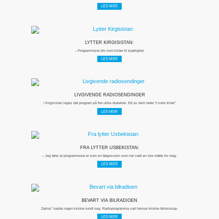
LES MER
LYTTER KIRGISISTAN:
– Programmene blir som kilder til kjærlighet.
LES MER
LIVGIVENDE RADIOSENDINGER
I Kirgisistan lages det program på fire ulike dialekter. Ett av dem heter "Livets kilde"
LES MER
FRA LYTTER USBEKISTAN:
– Jeg føler at programmene er som en følgesvenn som har vært en stor støtte for meg.
LES MER
BEVART VIA BILRADIOEN
Zarina* hadde ingen kristne rundt seg. Radioprogramma vart hennar kristne fellesskap.
LES MER