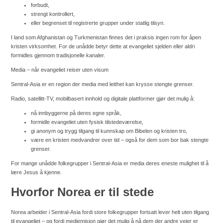
forbudt,
strengt kontrollert,
eller begrenset til registrerte grupper under statlig tilsyn.
I land som Afghanistan og Turkmenistan finnes det i praksis ingen rom for åpen
kristen virksomhet. For de unådde betyr dette at evangeliet sjelden eller aldri
formidles gjennom tradisjonelle kanaler.
Media – når evangeliet reiser uten visum
Sentral-Asia er en region der media med letthet kan krysse stengte grenser.
Radio, satellitt-TV, mobilbasert innhold og digitale plattformer gjør det mulig å:
nå innbyggerne på deres egne språk,
formidle evangeliet uten fysisk tilstedeværelse,
gi anonym og trygg tilgang til kunnskap om Bibelen og kristen tro,
være en kristen medvandrer over tid – også for dem som bor bak stengte
grenser.
For mange unådde folkegrupper i Sentral-Asia er media deres eneste mulighet til å
lære Jesus å kjenne.
Hvorfor Norea er til stede
Norea arbeider i Sentral-Asia fordi store folkegrupper fortsatt lever helt uten tilgang
til evangeliet – og fordi mediemisjon gjør det mulig å nå dem der andre veier er