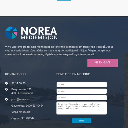
Vi vil vise omsorg for hele mennesket og forkynne evangeliet om frelse ved troen på Jesus,
med et særlig fokus på områder som er stengt for tradisjonell misjon. Vi gjør det gjennom
målrettet bruk av elektroniske og digitale medier nasjonalt og internasjonalt.
GI EN GAVE
KONTAKT OSS
SEND OSS EN MELDING
38 14 50 20
Bergtorasvei 120,
4633 Kristiansand
post@norea.no
Gavekonto: 3000.63.49494
Vipps-nr: 45085
Org. nr: 931983342