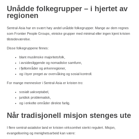
Unådde folkegrupper – i hjertet av
regionen
Sentral-Asia har en svært høy andel unådde folkegrupper. Mange av dem regnes
som Frontier People Groups, etniske grupper med minimal eller ingen kjent kristen
tilstedeværelse.
Disse folkegruppene finnes:
blant muslimske majoritetsfolk,
i avsidesliggende og nomadiske samfunn,
i fjellområder og ørkenregioner,
og i byer preget av overvåking og sosial kontroll.
For mange mennesker i Sentral-Asia er kristen tro:
sosialt uakseptabel,
juridisk problematisk,
og i enkelte områder direkte farlig.
Når tradisjonell misjon stenges ute
I flere sentral-asiatiske land er kristen virksomhet sterkt regulert. Misjon,
evangelisering og menighetsarbeid kan være: