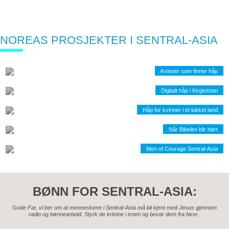
NOREAS PROSJEKTER I SENTRAL-ASIA
Kvinner som finner håp
Digitalt håp i Kirgisistan
Håp for kvinner i et lukket land
Når Bibelen blir hørt
Men of Courage Sentral-Asia
BØNN FOR SENTRAL-ASIA:
Gode Far, vi ber om at menneskene i Sentral-Asia må bli kjent med Jesus gjennom
radio og bønnearbeid. Styrk de kristne i troen og bevar dem fra farer.