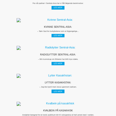
Fra vår partner i Sentral-Asia har vi fått følgende beskrivelse:
LES MER
KVINNE SENTRAL-ASIA:
– Takk Gud for mulighetene som er tilgjengelige...
LES MER
RADIOLYTTER SENTRAL-ASIA:
– Min kunnskap om Bibelen har blitt mye større.
LES MER
LYTTER KASAKHSTAN:
– Jeg ble kjent med Jesus gjennom radioen.
LES MER
KVALBEIN PÅ KASAKHISK
Andakter beregnet for et norsk publikum blir til velsignelse et helt annet sted i verden.