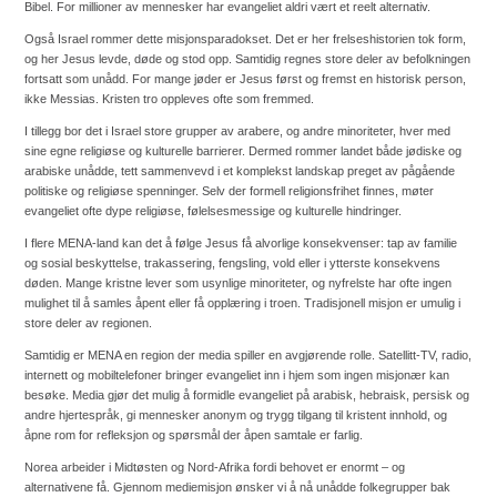
Bibel. For millioner av mennesker har evangeliet aldri vært et reelt alternativ.
Også Israel rommer dette misjonsparadokset. Det er her frelseshistorien tok form,
og her Jesus levde, døde og stod opp. Samtidig regnes store deler av befolkningen
fortsatt som unådd. For mange jøder er Jesus først og fremst en historisk person,
ikke Messias. Kristen tro oppleves ofte som fremmed.
I tillegg bor det i Israel store grupper av arabere, og andre minoriteter, hver med
sine egne religiøse og kulturelle barrierer. Dermed rommer landet både jødiske og
arabiske unådde, tett sammenvevd i et komplekst landskap preget av pågående
politiske og religiøse spenninger. Selv der formell religionsfrihet finnes, møter
evangeliet ofte dype religiøse, følelsesmessige og kulturelle hindringer.
I flere MENA-land kan det å følge Jesus få alvorlige konsekvenser: tap av familie
og sosial beskyttelse, trakassering, fengsling, vold eller i ytterste konsekvens
døden. Mange kristne lever som usynlige minoriteter, og nyfrelste har ofte ingen
mulighet til å samles åpent eller få opplæring i troen. Tradisjonell misjon er umulig i
store deler av regionen.
Samtidig er MENA en region der media spiller en avgjørende rolle. Satellitt-TV, radio,
internett og mobiltelefoner bringer evangeliet inn i hjem som ingen misjonær kan
besøke. Media gjør det mulig å formidle evangeliet på arabisk, hebraisk, persisk og
andre hjertespråk, gi mennesker anonym og trygg tilgang til kristent innhold, og
åpne rom for refleksjon og spørsmål der åpen samtale er farlig.
Norea arbeider i Midtøsten og Nord-Afrika fordi behovet er enormt – og
alternativene få. Gjennom mediemisjon ønsker vi å nå unådde folkegrupper bak