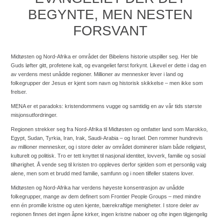
BEGYNTE, MEN NESTEN
FORSVANT
Midtøsten og Nord-Afrika er området der Bibelens historie utspiller seg. Her ble
Guds løfter gitt, profetene kalt, og evangeliet først forkynt. Likevel er dette i dag en
av verdens mest unådde regioner. Millioner av mennesker lever i land og
folkegrupper der Jesus er kjent som navn og historisk skikkelse – men ikke som
frelser.
MENA er et paradoks: kristendommens vugge og samtidig en av vår tids største
misjonsutfordringer.
Regionen strekker seg fra Nord-Afrika til Midtøsten og omfatter land som Marokko,
Egypt, Sudan, Tyrkia, Iran, Irak, Saudi-Arabia – og Israel. Den rommer hundrevis
av millioner mennesker, og i store deler av området dominerer islam både religiøst,
kulturelt og politisk. Tro er tett knyttet til nasjonal identitet, lovverk, familie og sosial
tilhørighet. Å vende seg til kristen tro oppleves derfor sjelden som et personlig valg
alene, men som et brudd med familie, samfunn og i noen tilfeller statens lover.
Midtøsten og Nord-Afrika har verdens høyeste konsentrasjon av unådde
folkegrupper, mange av dem definert som Frontier People Groups – med mindre
enn én promille kristne og uten kjente, bærekraftige menigheter. I store deler av
regionen finnes det ingen åpne kirker, ingen kristne naboer og ofte ingen tilgjengelig