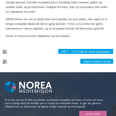
stengte grenser, formidle evangeliet på en forståelig måte i islamsk, jødisk og
arabisk kultur, og gi mennesker mulighet til å høre, lytte og respondere uten risiko
for reaksjoner fra andre.
MENA minner oss om at misjon ikke bare handler om nye steder, men også om å
bringe evangeliet tilbake dit det en gang lød klart. Vi tror at Gud ikke har glemt
menneskene i denne regionen, og at evangeliet fortsatt må forkynnes også her.
Derfor er Norea til stede i Midtøsten og Nord-Afrika.
SAT-7 - Tro & håp for neste generasjon
Håpets Kvinner Israel
Vi vil vise omsorg for hele mennesket og forkynne evangeliet om frelse ved troen på Jesus,
med et særlig fokus på områder som er stengt for tradisjonell misjon. Vi gjør det gjennom
målrettet bruk av elektroniske og digitale medier nasjonalt og internasjonalt.
GI EN GAVE