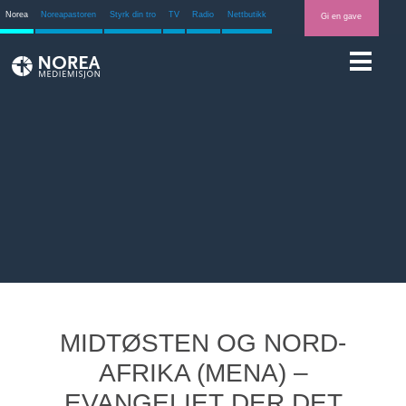
Norea
Noreapastoren
Styrk din tro
TV
Radio
Nettbutikk
Gi en gave
MIDTØSTEN OG NORD-
AFRIKA (MENA) –
EVANGELIET DER DET