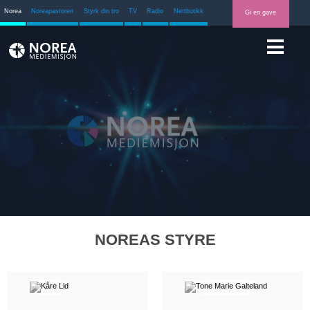
Norea
Noreapastoren
Styrk din tro
TV
Radio
Nettbutikk
Gi en gave
NOREAS STYRE