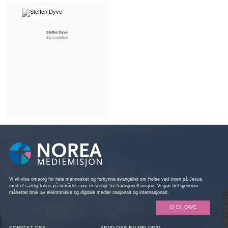
Steffen Dyve
Styremedlem
Vi vil vise omsorg for hele mennesket og forkynne evangeliet om frelse ved troen på Jesus,
med et særlig fokus på områder som er stengt for tradisjonell misjon. Vi gjør det gjennom
målrettet bruk av elektroniske og digitale medier nasjonalt og internasjonalt.
GI EN GAVE
KONTAKT OSS
SEND OSS EN MELDING