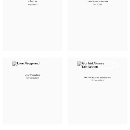
Kåre Lid
Tone Marie Galteland
Styreleder
Nestleder
Livar Veggeland
Gunhild Aksnes Kristiansen
Styremedlem
Styremedlem