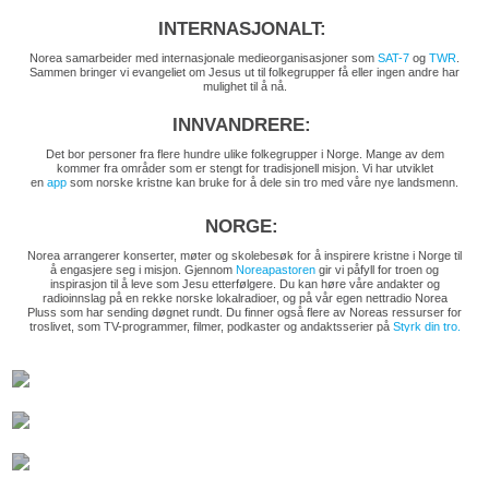
INTERNASJONALT:
Norea samarbeider med internasjonale medieorganisasjoner som
SAT-7
og
TWR
.
Sammen bringer vi evangeliet om Jesus ut til folkegrupper få eller ingen andre har
mulighet til å nå.
INNVANDRERE:
Det bor personer fra flere hundre ulike folkegrupper i Norge. Mange av dem
kommer fra områder som er stengt for tradisjonell misjon. Vi har utviklet
en
app
som norske kristne kan bruke for å dele sin tro med våre nye landsmenn.
NORGE:
Norea arrangerer konserter, møter og skolebesøk for å inspirere kristne i Norge til
å engasjere seg i misjon. Gjennom
Noreapastoren
gir vi påfyll for troen og
inspirasjon til å leve som Jesu etterfølgere. Du kan høre våre andakter og
radioinnslag på en rekke norske lokalradioer, og på vår egen nettradio Norea
Pluss som har sending døgnet rundt. Du finner også flere av Noreas ressurser for
troslivet, som TV-programmer, filmer, podkaster og andaktsserier på
Styrk din tro.
PROSJEKTER
GI EN GAVE
STYRK DIN TRO