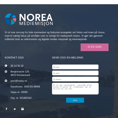
Vi vil vise omsorg for hele mennesket og forkynne evangeliet om frelse ved troen på Jesus,
med et særlig fokus på områder som er stengt for tradisjonell misjon. Vi gjør det gjennom
målrettet bruk av elektroniske og digitale medier nasjonalt og internasjonalt.
GI EN GAVE
KONTAKT OSS
SEND OSS EN MELDING
38 14 50 20
Bergtorasvei 120,
4633 Kristiansand
post@norea.no
Gavekonto: 3000.63.49494
Vipps-nr: 45085
Org. nr: 931983342
Logg inn