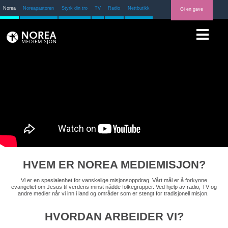
Norea
Noreapastoren
Styrk din tro
TV
Radio
Nettbutikk
Gi en gave
HVEM ER NOREA MEDIEMISJON?
Vi er en spesialenhet for vanskelige misjonsoppdrag. Vårt mål er å forkynne
evangeliet om Jesus til verdens minst nådde folkegrupper. Ved hjelp av radio, TV og
andre medier når vi inn i land og områder som er stengt for tradisjonell misjon.
HVORDAN ARBEIDER VI?