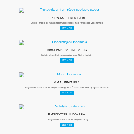
FRUKT VOKSER FREM PÅ DE...
Gud er i arbeid, og han skaper frukt i områder med vanskelige vekstforhold.
LES MER
PIONERMISJON I INDONESIA
Det virket umulig for mennesker, men Gud er i arbeid.
LES MER
MANN, INDONESIA:
Programmet deres har lært meg hvor viktig det er å elske hverandre og hjelpe hverandre.
LES MER
RADIOLYTTER, INDONESIA:
– Programmet deres har lært meg noe viktig.
LES MER