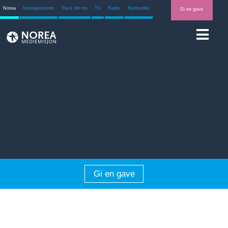
Norea
Noreapastoren
Styrk din tro
TV
Radio
Nettbutikk
Gi en gave
Gi en gave