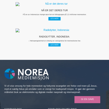
NÅ ER DET DERES TUR
På en av Indonesias mange øyer bor en folkegruppe på 1,5 millioner mennesker.
LES MER
RADIOLYTTER, INDONESIA:
– Helseprogrammet er virkelig en velsignelse for menneskene her.
LES MER
Vi vil vise omsorg for hele mennesket og forkynne evangeliet om frelse ved troen på Jesus,
med et særlig fokus på områder som er stengt for tradisjonell misjon. Vi gjør det gjennom
målrettet bruk av elektroniske og digitale medier nasjonalt og internasjonalt.
GI EN GAVE