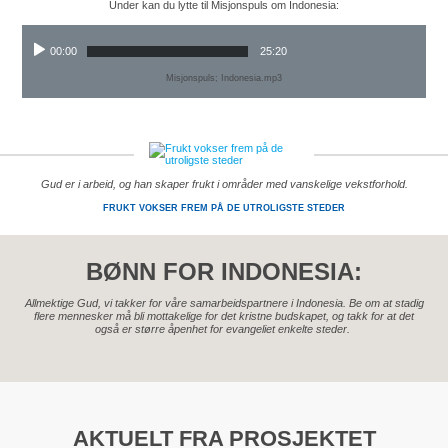
Under kan du lytte til Misjonspuls om Indonesia:
00:00
25:20
Misjonspuls; Indonesia.mp3
Gud er i arbeid, og han skaper frukt i områder med vanskelige vekstforhold.
FRUKT VOKSER FREM PÅ DE UTROLIGSTE STEDER
BØNN FOR INDONESIA:
Allmektige Gud, vi takker for våre samarbeidspartnere i Indonesia. Be om at stadig
flere mennesker må bli mottakelige for det kristne budskapet, og takk for at det
også er større åpenhet for evangeliet enkelte steder.
AKTUELT FRA PROSJEKTET