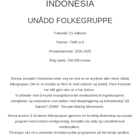
INDONESIA
UNÅDD FOLKEGRUPPE
Folketall: 3,5 millioner
Partner: TWR m.fl
Prosjektperiode: 2026-2028
Årlig støtte: 330 000 kroner
Noreas prosjekt i Indonesia retter seg inn mot en av øyrikets aller minst nådde
folkegrupper. Det er et resultat av flere år med visjoner og arbeid. Flere framstøt
har blitt gjort uten at vi har lykkes.
Vi arbeider med å knytte evangeliserende mediearbeid til organisasjoner,
menigheter og misjonærer som jobber med disippelgjøring og kirkeplanting "på
bakken" (DMM - Disciple Making Movement).
Norea ønsker å nå denne folkegruppen gjennom en forsiktig tilnærming via sosiale
program med kristent verdigrunnlag, formidlet via radio og solcelledrevne
mediespillere.
På lengre sikt vil vi utarbeide skreddersydde programmer på det lokale språket.