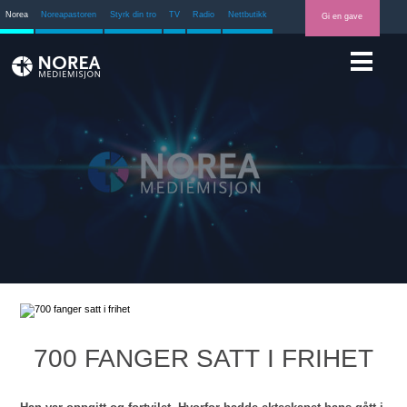
Norea
Noreapastoren
Styrk din tro
TV
Radio
Nettbutikk
Gi en gave
700 FANGER SATT I FRIHET