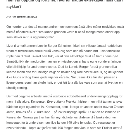
Han var oppgitt og fortvilet. Hvorfor hadde ekteskapet hans gått i
stykker?
Av: Per Birkeli 29/11/23
Og hvorfor var det så mange andre menn som også på ulike måter mislykkes totalt
med å håndtere livet? Hva kunne grunnen være til at så mange menn ender opp
som slaver av rus og pornografi?
Livet til amerikaneren Lonnie Berger lå i ruiner. Ikke i sin villeste fantasi hadde han
trodd at tilværelsen skulle bli så vanskelig som den nå hadde blitt. I sin fortvilelse
ropte han til Gud. Svaret han fikk, var at den allmektige Gud så ham i hans nød.
Samtidig fikk den nedbrutte mannen en visshet om at hans egne vonde erfaringer
ville bli til hjelp for andre mennesker. Gud lot Lonnie Berger forstå grunnen til at
kristne menn ofte tar uheldige valg: de holder seg ikke nær til Jesus, og de kjenner
ikke Guds ord og Hans gode vilje for våre liv. Når Jesus ikke får den plassen i
livene deres som han skulle hatt, er det lett å ta dårlige valg som gjør at livet tar en
uheldig retning.
Dermed begynte arbeidet med å utarbeide et bibelbasert undervisningsopplegg for
menn i alle aldre. Konseptet,
Every Man a Warrior
, hjelper menn til å ta mer ansvar
både for eget og andres liv. Konseptet, som i Norge er lansert under navnet
Troens
Menn
, brukes nå i 58 ulike land – på 24 forskjellige språk. Et av disse landene er
Kenya, der Noreas partner har fått myndighetenes tillatelse til å bruke det nye
konseptet for å undervise mannlige fanger i 49 ulike fengsler. Og resultatet er
overveldende. I løpet av fjoråret tok 700 fanger imot Jesus som sin Frelser etter å