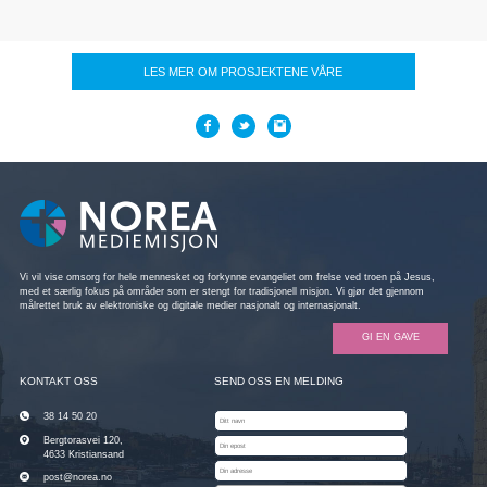
LES MER OM PROSJEKTENE VÅRE
Vi vil vise omsorg for hele mennesket og forkynne evangeliet om frelse ved troen på Jesus,
med et særlig fokus på områder som er stengt for tradisjonell misjon. Vi gjør det gjennom
målrettet bruk av elektroniske og digitale medier nasjonalt og internasjonalt.
GI EN GAVE
KONTAKT OSS
SEND OSS EN MELDING
38 14 50 20
Bergtorasvei 120,
4633 Kristiansand
post@norea.no