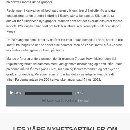
ha deltatt i
Troens menn
-grupper.
Regjeringen i Kenya har nå bedt partneren vår om hjelp til å gi offentlig ansatte
fengselsprester en grundig innføring i
Troens Menn
-konseptet. Slik kan de ta
ansvar for å undervise nye grupper. Mannen som har det øverste ansvaret for alle
landets 120 fengsler, har bedt om hjelp til å introdusere konseptet i alle fengslene i
Kenya.
De 700 fangene som i løpet av fjoråret tok imot Jesus som sin Frelser, har ikke blitt
satt fri fra fengslene der de soner sine dommer. Men de er blitt satt fri til å leve sine
liv i åndelig frihet gjennom troen på Jesus.
Mange erfarer at undervisningen de får gjennom
Troens Menn
hjelper dem til å
regelmessig bruke tid sammen med Gud gjennom bibellesning og bønn. Når Jesus
på denne måten får mer plass i livet, blir sinn og tanker forandret, og det skjer en
gradvis forvandling. Personer som før var bundet av usynlige lenker, blir satt i
frihet. På denne måten ble 700 kenyanske fanger satt i frihet i 2022.
00:00
03:17
700 fanger satt fri, Per Birkeli
Last ned
LES VÅRE NYHETSARTIKLER OM