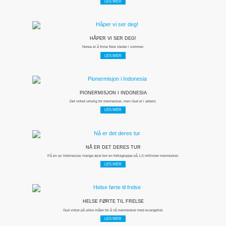
LES MER
HÅPER VI SER DEG!
Norea er å finne flere steder i sommer.
LES MER
PIONERMISJON I INDONESIA
Det virket umulig for mennesker, men Gud er i arbeid.
LES MER
NÅ ER DET DERES TUR
På en av Indonesias mange øyer bor en folkegruppe på 1,5 millioner mennesker.
LES MER
HELSE FØRTE TIL FRELSE
Gud virker på ulike måter for å nå mennesker med evangeliet.
LES MER