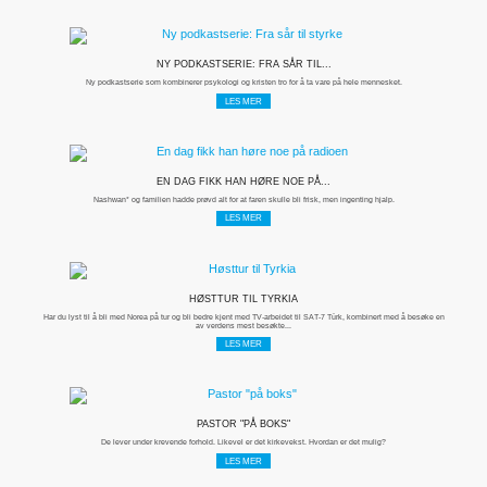
NY PODKASTSERIE: FRA SÅR TIL...
Ny podkastserie som kombinerer psykologi og kristen tro for å ta vare på hele mennesket.
LES MER
EN DAG FIKK HAN HØRE NOE PÅ...
Nashwan* og familien hadde prøvd alt for at faren skulle bli frisk, men ingenting hjalp.
LES MER
HØSTTUR TIL TYRKIA
Har du lyst til å bli med Norea på tur og bli bedre kjent med TV-arbeidet til SAT-7 Türk, kombinert med å besøke en
av verdens mest besøkte...
LES MER
PASTOR "PÅ BOKS"
De lever under krevende forhold. Likevel er det kirkevekst. Hvordan er det mulig?
LES MER