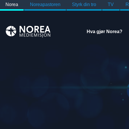
Norea
Noreapastoren
Styrk din tro
TV
R
Hva gjør Norea?