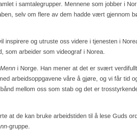
rt samlet i samtalegrupper. Mennene som jobber i No
taben, selv om flere av dem hadde vært gjennom b
 vil inspirere og utruste oss videre i tjenesten i No
d, som arbeider som videograf i Norea.
 Menn
i Norge. Han mener at det er svært verdifull
d arbeidsoppgavene våre å gjøre, og vi får tid og 
bånd mellom oss som stab og det er trosstyrkende
gerte at de kan bruke arbeidstiden til å lese Guds o
enn
-gruppe.