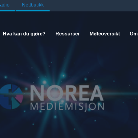
adio
Nettbutikk
Hva kan du gjøre?
Ressurser
Møteoversikt
Om