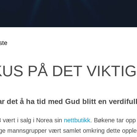
US PÅ DET VIKTI
r det å ha tid med Gud blitt en verdiful
vært i salg i Norea sin
nettbutikk
. Bøkene tar opp
nge mannsgrupper vært samlet omkring dette opple