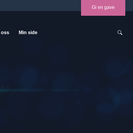
Gi en gave
 oss
Min side