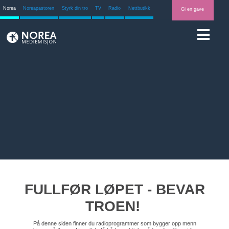
Norea
Noreapastoren
Styrk din tro
TV
Radio
Nettbutikk
Gi en gave
FULLFØR LØPET - BEVAR
TROEN!
På denne siden finner du radioprogrammer som bygger opp menn