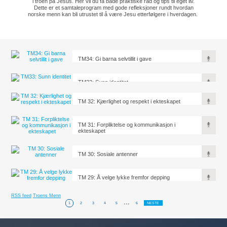
i troen på Jesus. Her vil du få både praktiske råd og tips til eget liv.
Dette er et samtaleprogram med gode refleksjoner rundt hvordan
norske menn kan bli utrustet til å være Jesu etterfølgere i hverdagen.
TM34: Gi barna selvtillit i gave
TM33: Sunn identitet
TM 32: Kjærlighet og respekt i ekteskapet
TM 31: Forpliktelse og kommunikasjon i
ekteskapet
TM 30: Sosiale antenner
TM 29: Å velge lykke fremfor depping
RSS feed
Troens Menn
...
1
2
3
4
5
6
NESTE