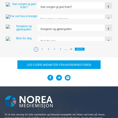
Kan sorgen gi god frukt?
Far vet hva vi trenger
Kongene og gjetergutten
Best for deg
...
1
2
3
4
5
84
NESTE
LES FLERE ANDAKTER FRA NOREAPASTOREN
Vi vil vise omsorg for hele mennesket og forkynne evangeliet om frelse ved troen på Jesus,