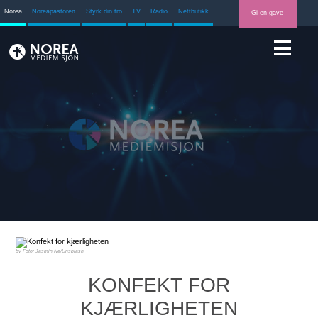
Norea
Noreapastoren
Styrk din tro
TV
Radio
Nettbutikk
Gi en gave
Foto: Jasmin Ne/Unsplash
KONFEKT FOR
KJÆRLIGHETEN