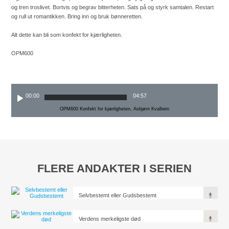
og tren troslivet. Bortvis og begrav bitterheten. Sats på og styrk samtalen. Restart
og rull ut romantikken. Bring inn og bruk bønneretten.
Alt dette kan bli som konfekt for kjærligheten.
OPM600
00:00
04:57
OPM600 Konfekt for kjærligheten, Asbjørn Kvalbein
FLERE ANDAKTER I SERIEN
Selvbestemt eller Gudsbestemt
Verdens merkeligste død