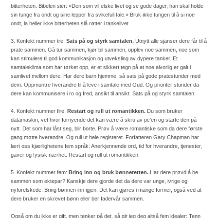
bitterheten. Bibelen sier: «Den som vil elske livet og se gode dager, han skal holde
sin tunge fra ondt og sine lepper fra svikefull tale.» Bruk ikke tungen til å si noe
ondt, la heller ikke bitterheten slå røtter i tankelivet.
3. Konfekt nummer tre:
Sats på og styrk samtalen.
Utnytt alle sjanser dere får til å
prate sammen. Gå tur sammen, kjør bil sammen, opplev noe sammen, noe som
kan stimulere til god kommunikasjon og utveksling av dypere tanker. Et
samtaleklima som har tørket opp, er et sikkert tegn på at noe alvorlig er galt i
samlivet mellom dere. Har dere barn hjemme, så sats på gode pratestunder med
dem. Oppmuntre hverandre til å leve i samtale med Gud. Og prioriter stunder da
dere kan kommunisere i ro og fred, ansikt til ansikt. Sats på og styrk samtalen.
4. Konfekt nummer fire:
Restart og rull ut romantikken.
Du som bruker
datamaskin, vet hvor fornyende det kan være å skru av pc’en og starte den på
nytt. Det som har låst seg, blir borte. Prøv å være romantiske som da dere første
gang møtte hverandre. Og rull ut hele registeret. Forfatteren Gary Chapman har
lært oss kjærlighetens fem språk: Anerkjennende ord, tid for hverandre, tjenester,
gaver og fysisk nærhet. Restart og rull ut romantikken.
5. Konfekt nummer fem:
Bring inn og bruk bønneretten.
Har dere prøvd å be
sammen som ektepar? Kanskje dere gjorde det da dere var unge, ivrige og
nyforelskede. Bring bønnen inn igjen. Det kan gjøres i mange former, også ved at
dere bruker en skrevet bønn eller ber fadervår sammen.
Også om du ikke er gift, men tenker på det, så gir jeg deg altså fem idealer: Tenn