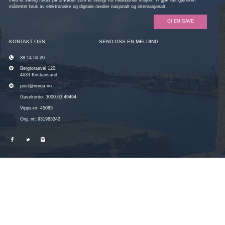
med et særlig fokus på områder som er stengt for tradisjonell misjon. Vi gjør det gjennom
målrettet bruk av elektroniske og digitale medier nasjonalt og internasjonalt.
GI EN GAVE
KONTAKT OSS
SEND OSS EN MELDING
38 14 50 20
Bergtorasvei 120,
4633 Kristiansand
post@norea.no
Gavekonto: 3000.63.49494
Vipps-nr: 45085
Org. nr: 931983342