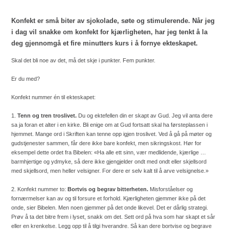
Konfekt er små biter av sjokolade, søte og stimulerende. Når jeg
i dag vil snakke om konfekt for kjærligheten, har jeg tenkt å la
deg gjennomgå et fire minutters kurs i å fornye ekteskapet.
Skal det bli noe av det, må det skje i punkter. Fem punkter.
Er du med?
Konfekt nummer én til ekteskapet:
1.
Tenn og tren troslivet.
Du og ektefellen din er skapt av Gud. Jeg vil anta dere
sa ja foran et alter i en kirke. Bli enige om at Gud fortsatt skal ha førsteplassen i
hjemmet. Mange ord i Skriften kan tenne opp igjen troslivet. Ved å gå på møter og
gudstjenester sammen, får dere ikke bare konfekt, men sikringskost. Hør for
eksempel dette ordet fra Bibelen: «Ha alle ett sinn, vær medlidende, kjærlige …
barmhjertige og ydmyke, så dere ikke gjengjelder ondt med ondt eller skjellsord
med skjellsord, men heller velsigner. For dere er selv kalt til å arve velsignelse.»
2. Konfekt nummer to:
Bortvis og begrav bitterheten.
Misforståelser og
fornærmelser kan av og til forsure et forhold. Kjærligheten gjemmer ikke på det
onde, sier Bibelen. Men noen gjemmer på det onde likevel. Det er dårlig strategi.
Prøv å ta det bitre frem i lyset, snakk om det. Sett ord på hva som har skapt et sår
eller en krenkelse. Legg opp til å tilgi hverandre. Så kan dere bortvise og begrave