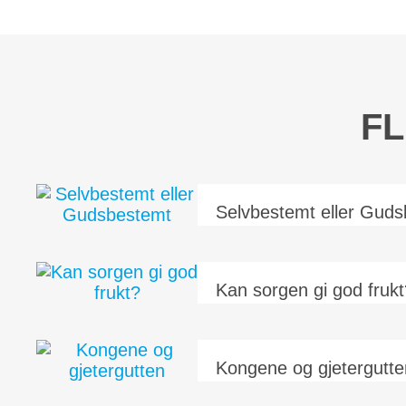
FL
Selvbestemt eller Gud
– Hva vil du bli når du blir stor? – Jeg vi
Ja, det kan du bli, om du bare arbeider h
kan et...
Kan sorgen gi god fruk
«Sorgen er en hage der trærne er full
frukter. Forlat den ikke uten å få frukt
gruve der veggene...
Kongene og gjetergutte
Legender er gamle historier som har v