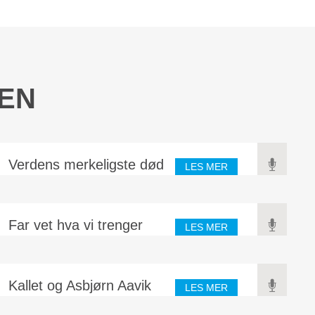
IEN
Verdens merkeligste død
LES MER
Da Jesus hang på korset og døde etter lidelse i mange timer,
skjedde mange merkelige undere. Det første var at mørke
dekket hele landet fra...
Far vet hva vi trenger
LES MER
Marie Monsen var misjonær i Kina for mange år siden. En
gang hun var i Amerika, skulle hun ut på en reise. Billetten var
betalt, men så...
Kallet og Asbjørn Aavik
LES MER
Å høre om mennesker som får et kall fra Gud til å bruke livet