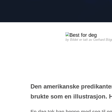
Bildet er tatt av Gerhard Bö
Den amerikanske predikanten 
brukte som en illustrasjon.
En dag tok han henne med seg til en 