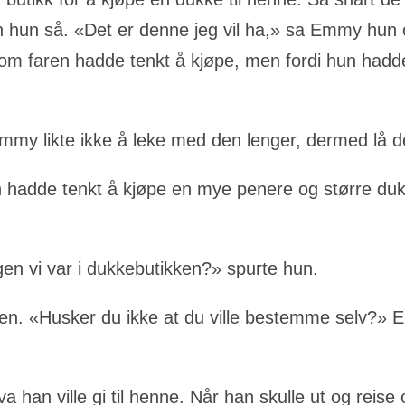
hun så. «Det er denne jeg vil ha,» sa Emmy hun og 
 som faren hadde tenkt å kjøpe, men fordi hun hadd
Emmy likte ikke å leke med den lenger, dermed lå d
an hadde tenkt å kjøpe en mye penere og større du
gen vi var i dukkebutikken?» spurte hun.
aren. «Husker du ikke at du ville bestemme selv?» 
a han ville gi til henne. Når han skulle ut og reis