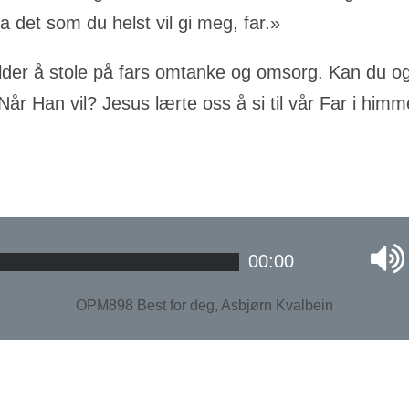
ha det som du helst vil gi meg, far.»
lder å stole på fars omtanke og omsorg. Kan du og
 Når Han vil? Jesus lærte oss å si til vår Far i himme
00:00
OPM898 Best for deg, Asbjørn Kvalbein