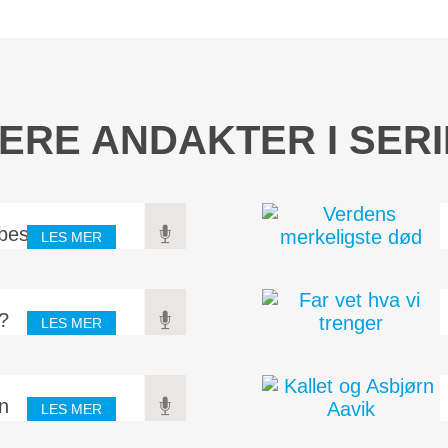
ERE ANDAKTER I SER
sbestemt
LES MER
l bli statsminister! –
ardt for å bli det. Slik
t?
LES MER
e av fredsskapende
 med deg. Sorgen er en
n
LES MER
andret gjennom tidene.