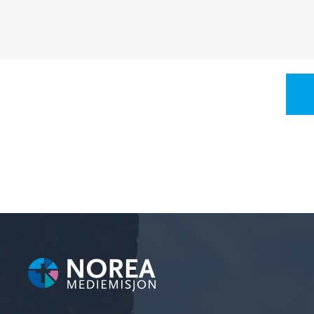
De har kanskje ikke hendt i virkelighet
fordi de har noe viktig...