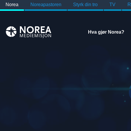
Norea
Noreapastoren
Styrk din tro
TV
R
Hva gjør Norea?