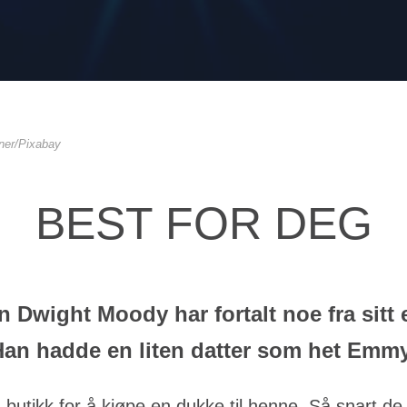
gner/Pixabay
BEST FOR DEG
Dwight Moody har fortalt noe fra sitt e
 Han hadde en liten datter som het Emmy
butikk for å kjøpe en dukke til henne. Så snart de 