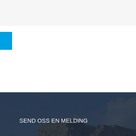
sitt i tjeneste for ham, gir mye å tenke på. Asbjørn Aavik gikk
inn i oppgaven...
SEND OSS EN MELDING