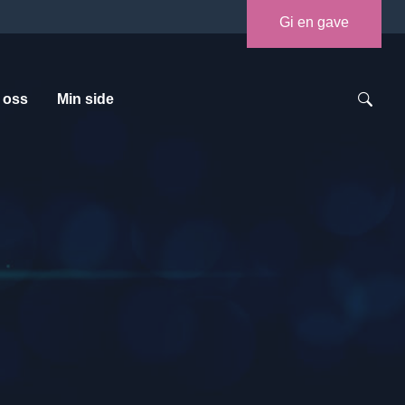
Gi en gave
 oss
Min side