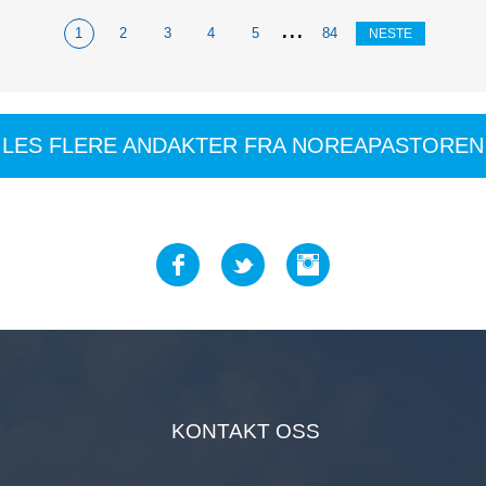
en, men fortelles videre
...
1
2
3
4
5
84
NESTE
LES FLERE ANDAKTER FRA NOREAPASTOREN
KONTAKT OSS