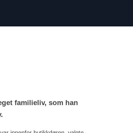
get familieliv, som han
.
var innenfor butikkdøren, valgte