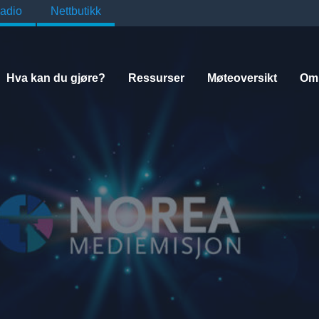
adio
Nettbutikk
Hva kan du gjøre?
Ressurser
Møteoversikt
Om