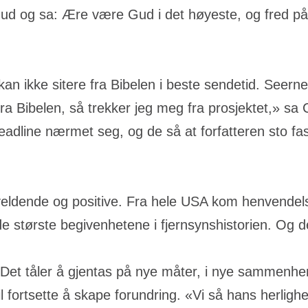
ud og sa: Ære være Gud i det høyeste, og fred p
 kan ikke sitere fra Bibelen i beste sendetid. See
 fra Bibelen, så trekker jeg meg fra prosjektet,» s
deadline nærmet seg, og de så at forfatteren sto fa
ldende og positive. Fra hele USA kom henvendelse
største begivenhetene i fjernsynshistorien. Og det 
t. Det tåler å gjentas på nye måter, i nye sammenhe
il fortsette å skape forundring. «Vi så hans herlig