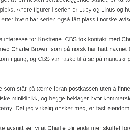
pleks. Andre figurer i serien er Lucy og Linus og 
 etter hvert har serien også fått plass i norske avis
gvis interesse for Knøttene. CBS tok kontakt med C
 med Charlie Brown, som på norsk har hatt navnet B
kom i gang, og CBS var raske til å se på manuskripte
 som står på tærne foran postkassen uten å finne 
iske miniklinikk, og begge beklager hvor kommersiell
etøy. Det jeg virkelig ønsker meg, er fast eiendom
te avsnitt ser vi at Charlie blir enda mer skuffet f