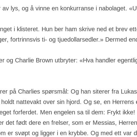
 av lys, og å vinne en konkurranse i nabolaget. «
anget i klisteret. Hun ber ham skrive ned et brev etter
, fortrinnsvis ti- og tjuedollarsedler.» Dermed end
rær og Charlie Brown utbryter: «Hva handler egentl
arer på Charlies spørsmål: Og han siterer fra Luka
holdt nattevakt over sin hjord. Og se, en Herrens
get forferdet. Men engelen sa til dem: Frykt ikke! 
g er det født dere en frelser, som er Messias, Herre
 som er svøpt og ligger i en krybbe. Og med ett v