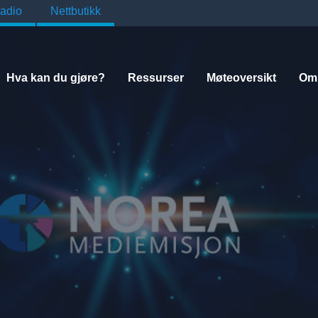
adio
Nettbutikk
Hva kan du gjøre?
Ressurser
Møteoversikt
Om