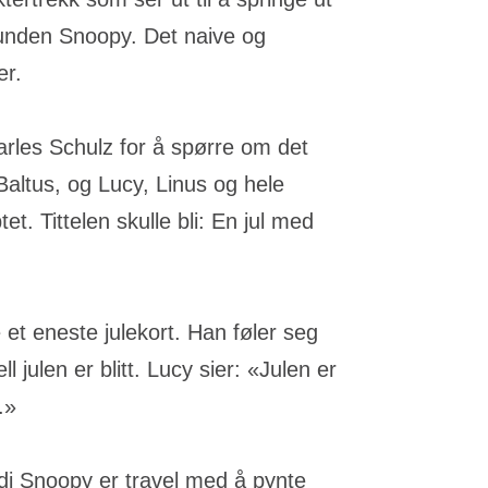
hunden Snoopy. Det naive og
er.
harles Schulz for å spørre om det
altus, og Lucy, Linus og hele
t. Tittelen skulle bli: En jul med
et eneste julekort. Han føler seg
 julen er blitt. Lucy sier: «Julen er
.»
ordi Snoopy er travel med å pynte