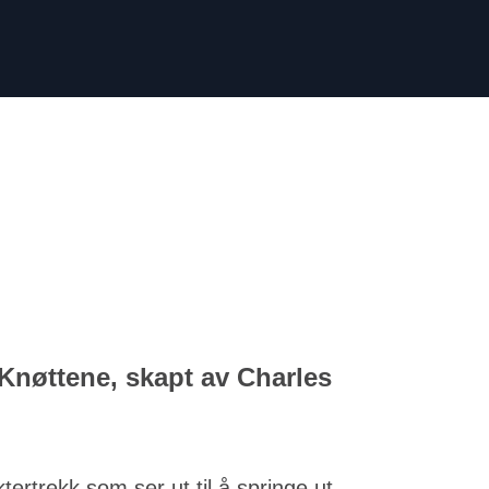
Knøttene, skapt av Charles
rtrekk som ser ut til å springe ut