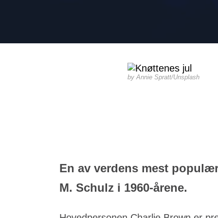
Annie Spratt/Unsplash
En av verdens mest populære
M. Schulz i 1960-årene.
Hovedpersonen Charlie Brown er preg