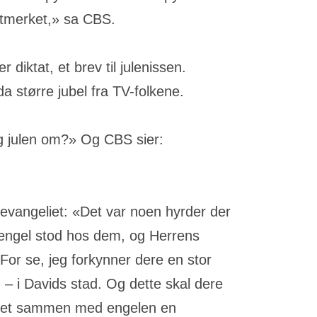
Utmerket,» sa CBS.
 diktat, et brev til julenissen.
a større jubel fra TV-folkene.
ig julen om?» Og CBS sier:
sevangeliet: «Det var noen hyrder der
 engel stod hos dem, og Herrens
For se, jeg forkynner dere en stor
n – i Davids stad. Og dette skal dere
ar det sammen med engelen en