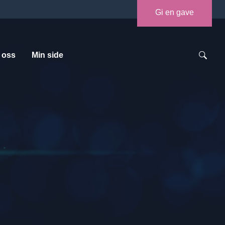
Gi en gave
 oss
Min side