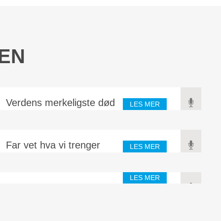
IEN
Verdens merkeligste død
LES MER
Da Jesus hang på korset og døde etter lidelse i mange timer,
skjedde mange merkelige undere. Det første var at mørke
dekket hele landet fra...
Far vet hva vi trenger
LES MER
Marie Monsen var misjonær i Kina for mange år siden. En
gang hun var i Amerika, skulle hun ut på en reise. Billetten var
LES MER
betalt, men så...
Best for deg
Den amerikanske predikanten Dwight Moody har fortalt noe
fra sitt eget familieliv, som han brukte som en illustrasjon. Han