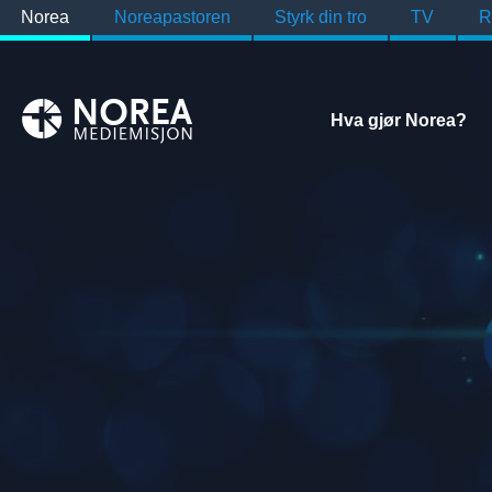
Norea
Noreapastoren
Styrk din tro
TV
R
Hva gjør Norea?