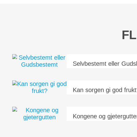
FL
Selvbestemt eller Gud
– Hva vil du bli når du blir stor? – Jeg vi
Ja, det kan du bli, om du bare arbeider h
kan et...
Kan sorgen gi god fruk
«Sorgen er en hage der trærne er full
frukter. Forlat den ikke uten å få frukt
gruve der veggene...
Kongene og gjetergutte
Legender er gamle historier som har v
De har kanskje ikke hendt i virkelighet