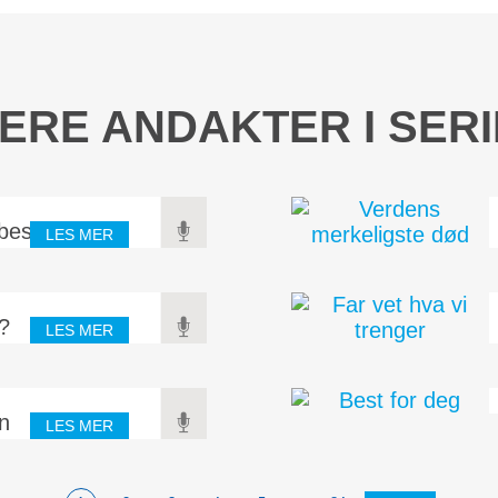
ERE ANDAKTER I SER
sbestemt
LES MER
l bli statsminister! –
ardt for å bli det. Slik
t?
LES MER
e av fredsskapende
 med deg. Sorgen er en
n
LES MER
andret gjennom tidene.
en, men fortelles videre