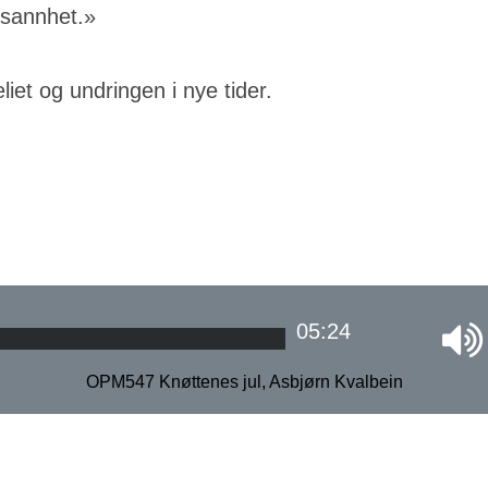
 sannhet.»
liet og undringen i nye tider.
05:24
OPM547 Knøttenes jul, Asbjørn Kvalbein