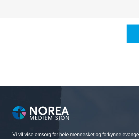
fordi de har noe viktig...
Vi vil vise omsorg for hele mennesket og forkynne evange