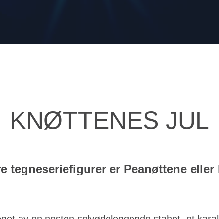
KNØTTENES JUL
 tegneseriefigurer er Peanøttene eller 
et av en nesten selvødeleggende stahet, et karakte