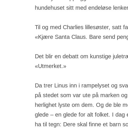
hundehuset sitt med endeløse lenker
Til og med Charlies lillesøster, satt f
«Kjære Santa Claus. Bare send penger
Det blir en debatt om kunstige julet
«Utmerket.»
Da trer Linus inn i rampelyset og sv
på stedet som var ute på marken og 
herlighet lyste om dem. Og de ble me
glede – en glede for alt folket. I da
ha til tegn: Dere skal finne et barn