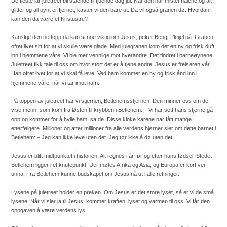
De fleste lar juletreet bli stående til tjuende dag jul. Når den har mistet nålene og alt
glitter og all pynt er fjernet, kaster vi den bare ut. Da vil også granen dø. Hvordan
kan den da være et Kristustre?
Kanskje den nettopp da kan si noe viktig om Jesus, peker Bengt Pleijel på. Granen
ofret livet sitt for at vi skulle være glade. Med julegranen kom det en ny og frisk duft
inn i hjemmene våre. Vi ble mer vennlige mot hverandre. Det tindret i barneøynene.
Juletreet fikk tale til oss om hvor stort det er å tjene andre. Jesus er frelseren vår.
Han ofret livet for at vi skal få leve. Ved ham kommer en ny og frisk ånd inn i
hjemmene våre, når vi tar imot ham.
På toppen av juletreet har vi stjernen, Betlehemsstjernen. Den minner oss om de
vise menn, som kom fra Østen til krybben i Betlehem. – Vi har sett hans stjerne gå
opp og kommer for å hylle ham, sa de. Disse kloke karene har fått mange
etterfølgere. Millioner og atter millioner fra alle verdens hjørner sier om dette barnet i
Betlehem: – Jeg kan ikke leve uten det. Jeg tør ikke å dø uten det.
Jesus er blitt midtpunktet i historien. Alt regnes i år før og etter hans fødsel. Stedet
Betlehem ligger i et knutepunkt. Der møtes Afrika og Asia, og Europa er kort vei
unna. Fra Betlehem kunne budskapet om Jesus nå ut i alle retninger.
Lysene på juletreet holder en preken. Om Jesus er det store lyset, så er vi de små
lysene. Når vi sier ja til Jesus, kommer kraften, lyset og varmen til oss. Vi får den
oppgaven å være verdens lys.