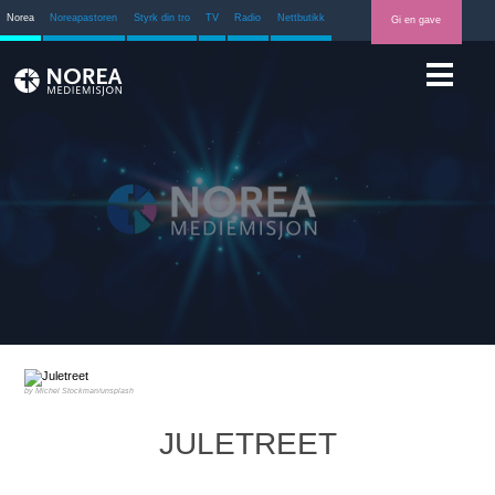
Norea
Noreapastoren
Styrk din tro
TV
Radio
Nettbutikk
Gi en gave
Michel Stockman/unsplash
JULETREET