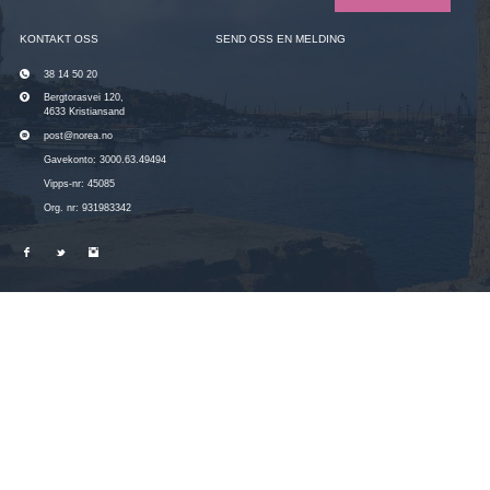
KONTAKT OSS
SEND OSS EN MELDING
38 14 50 20
Bergtorasvei 120,
4633 Kristiansand
post@norea.no
Gavekonto: 3000.63.49494
Vipps-nr: 45085
Org. nr: 931983342