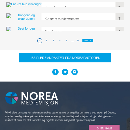
Far vet hva vi trenger
Kongene og gjetergutten
Best for deg
...
1
2
3
4
5
84
NESTE
LES FLERE ANDAKTER FRA NOREAPASTOREN
Vi vil vise omsorg for hele mennesket og forkynne evangeliet om frelse ved troen på Jesus,
med et særlig fokus på områder som er stengt for tradisjonell misjon. Vi gjør det gjennom
målrettet bruk av elektroniske og digitale medier nasjonalt og internasjonalt.
GI EN GAVE