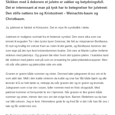
Skikken med å dekorere et juletre er vakker og betydningsfull.
Det er interessant at man på tysk har to betegnelser for juletreet:
Den stille nattens tre og Kristustreet – Weinachts-baum og
Christbaum.
Ja, juletreet er faktisk et Kristustre. Det er mye fin symbolikk i dette.
Juletreet er muligens overtatt fra et hedensk symbol. Den store eika som var
innviet til avguden Tor i den tyske byen Geismar, ble felt av misjonæren Bonifasius.
Et nytt og kraftig tre vokste fram av roten til det gamle, og Bonifasius beskrev det
som tegn på det nye livet kristendommen brakte. Det sies at Martin Luther innførte
skikken med juletrelys. Og granen ble etter hvert det typiske juletre. I katolske land
blir skikken med juletre sett på som en erstatning for julekrybbedekorasjoner. Men
nå står ofte juletre og julekrybbe side om side.
Granen er grønn både sommer og vinter. Dermed taler julegranen til oss om et liv
som aldri dør. Midt i den kalde vinteren da kulde og snø har fått både bjørk og alle
løvtrær til å se helt døde ut, nettopp da står granen der og er grønn og levende.
Julegranen som vi tar inn i stuen, fyller rommet med en frisk skogsduft. Med
juletreet kommer et fornyende liv inn i hjemmet. Når granen er like grønn både
sommer og vinter, minner den oss om det evige livet. Barnet i Betlehem sa da han
var blitt voksen: Jeg er livet. Himmelens gode liv og fred får vi del i når han får oss i
tale og får undervise oss.