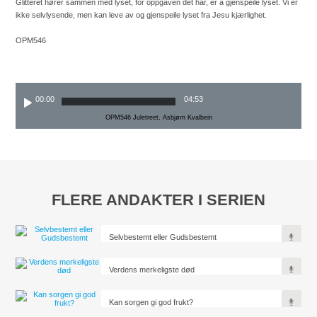
Glitteret hører sammen med lyset, for oppgaven det har, er å gjenspeile lyset. Vi er
ikke selvlysende, men kan leve av og gjenspeile lyset fra Jesu kjærlighet.
OPM546
00:00
04:53
OPM546 Juletreet, Asbjørn Kvalbein
FLERE ANDAKTER I SERIEN
Selvbestemt eller Gudsbestemt
Verdens merkeligste død
Kan sorgen gi god frukt?