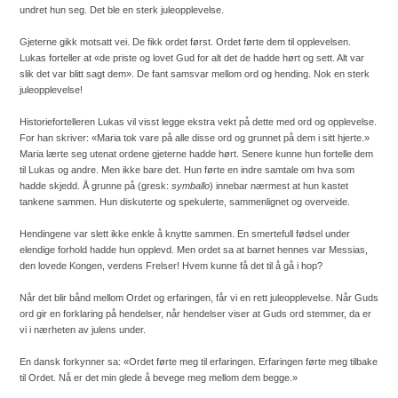
undret hun seg. Det ble en sterk juleopplevelse.
Gjeterne gikk motsatt vei. De fikk ordet først. Ordet førte dem til opplevelsen.
Lukas forteller at «de priste og lovet Gud for alt det de hadde hørt og sett. Alt var
slik det var blitt sagt dem». De fant samsvar mellom ord og hending. Nok en sterk
juleopplevelse!
Historiefortelleren Lukas vil visst legge ekstra vekt på dette med ord og opplevelse.
For han skriver: «Maria tok vare på alle disse ord og grunnet på dem i sitt hjerte.»
Maria lærte seg utenat ordene gjeterne hadde hørt. Senere kunne hun fortelle dem
til Lukas og andre. Men ikke bare det. Hun førte en indre samtale om hva som
hadde skjedd. Å grunne på (gresk:
symballo
) innebar nærmest at hun kastet
tankene sammen. Hun diskuterte og spekulerte, sammenlignet og overveide.
Hendingene var slett ikke enkle å knytte sammen. En smertefull fødsel under
elendige forhold hadde hun opplevd. Men ordet sa at barnet hennes var Messias,
den lovede Kongen, verdens Frelser! Hvem kunne få det til å gå i hop?
Når det blir bånd mellom Ordet og erfaringen, får vi en rett juleopplevelse. Når Guds
ord gir en forklaring på hendelser, når hendelser viser at Guds ord stemmer, da er
vi i nærheten av julens under.
En dansk forkynner sa: «Ordet førte meg til erfaringen. Erfaringen førte meg tilbake
til Ordet. Nå er det min glede å bevege meg mellom dem begge.»