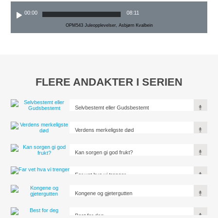
00:00
08:11
OPM543 Juleopplevelser, Asbjørn Kvalbein
FLERE ANDAKTER I SERIEN
Selvbestemt eller Gudsbestemt
Verdens merkeligste død
Kan sorgen gi god frukt?
Far vet hva vi trenger
Kongene og gjetergutten
Best for deg