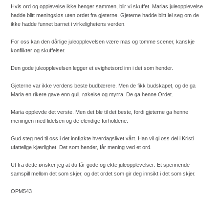
Hvis ord og opplevelse ikke henger sammen, blir vi skuffet. Marias juleopplevelse
hadde blitt meningsløs uten ordet fra gjeterne. Gjeterne hadde blitt lei seg om de
ikke hadde funnet barnet i virkelighetens verden.
For oss kan den dårlige juleopplevelsen være mas og tomme scener, kanskje
konflikter og skuffelser.
Den gode juleopplevelsen legger et evighetsord inn i det som hender.
Gjeterne var ikke verdens beste budbærere. Men de fikk budskapet, og de ga
Maria en rikere gave enn gull, røkelse og myrra. De ga henne Ordet.
Maria opplevde det verste. Men det ble til det beste, fordi gjeterne ga henne
meningen med lidelsen og de elendige forholdene.
Gud steg ned til oss i det innfløkte hverdagslivet vårt. Han vil gi oss del i Kristi
ufattelige kjærlighet. Det som hender, får mening ved et ord.
Ut fra dette ønsker jeg at du får gode og ekte juleopplevelser: Et spennende
samspill mellom det som skjer, og det ordet som gir deg innsikt i det som skjer.
OPM543