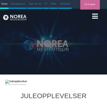
Norea
Noreapastoren
Styrk din tro
TV
Radio
Nettbutikk
Gi en gave
Kelly Sikema/Unsplash
JULEOPPLEVELSER