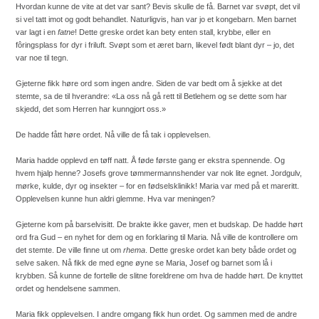
Hvordan kunne de vite at det var sant? Bevis skulle de få. Barnet var svøpt, det vil
si vel tatt imot og godt behandlet. Naturligvis, han var jo et kongebarn. Men barnet
var lagt i en
fatne
! Dette greske ordet kan bety enten stall, krybbe, eller en
fôringsplass for dyr i friluft. Svøpt som et æret barn, likevel født blant dyr – jo, det
var noe til tegn.
Gjeterne fikk høre ord som ingen andre. Siden de var bedt om å sjekke at det
stemte, sa de til hverandre: «La oss nå gå rett til Betlehem og se dette som har
skjedd, det som Herren har kunngjort oss.»
De hadde fått høre ordet. Nå ville de få tak i opplevelsen.
Maria hadde opplevd en tøff natt. Å føde første gang er ekstra spennende. Og
hvem hjalp henne? Josefs grove tømmermannshender var nok lite egnet. Jordgulv,
mørke, kulde, dyr og insekter – for en fødselsklinikk! Maria var med på et mareritt.
Opplevelsen kunne hun aldri glemme. Hva var meningen?
Gjeterne kom på barselvisitt. De brakte ikke gaver, men et budskap. De hadde hørt
ord fra Gud – en nyhet for dem og en forklaring til Maria. Nå ville de kontrollere om
det stemte. De ville finne ut om
rhema
. Dette greske ordet kan bety både ordet og
selve saken. Nå fikk de med egne øyne se Maria, Josef og barnet som lå i
krybben. Så kunne de fortelle de slitne foreldrene om hva de hadde hørt. De knyttet
ordet og hendelsene sammen.
Maria fikk opplevelsen. I andre omgang fikk hun ordet. Og sammen med de andre