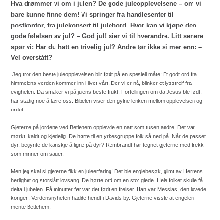
Hva drømmer vi om i julen? De gode juleopplevelsene – om vi
bare kunne finne dem! Vi springer fra handlesenter til
postkontor, fra julekonsert til julebord. Hvor kan vi kjøpe den
gode følelsen av jul? – God jul! sier vi til hverandre. Litt senere
spør vi: Har du hatt en trivelig jul? Andre tør ikke si mer enn: –
Vel overstått?
Jeg tror den beste juleopplevelsen blir født på en spesiell måte: Et godt ord fra
himmelens verden kommer inn i livet vårt. Der vi er nå, blinker et lysstreif fra
evigheten. Da smaker vi på julens beste frukt. Fortellingen om da Jesus ble født,
har stadig noe å lære oss. Bibelen viser den gylne lenken mellom opplevelsen og
ordet.
Gjeterne på jordene ved Betlehem opplevde en natt som tusen andre. Det var
mørkt, kaldt og kjedelig. De hørte til en yrkesgruppe folk så ned på. Når de passet
dyr, begynte de kanskje å ligne på dyr? Rembrandt har tegnet gjeterne med trekk
som minner om sauer.
Men jeg skal si gjeterne fikk en juleerfaring! Det ble englebesøk, glimt av Herrens
herlighet og storslått lovsang. De hørte ord om en stor glede. Hele folket skulle få
delta i jubelen. Få minutter før var det født en frelser. Han var Messias, den lovede
kongen. Verdensnyheten hadde hendt i Davids by. Gjeterne visste at engelen
mente Betlehem.