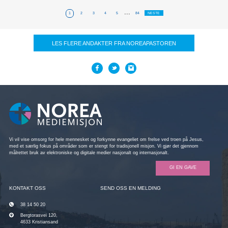
...
1
2
3
4
5
84
NESTE
LES FLERE ANDAKTER FRA NOREAPASTOREN
Vi vil vise omsorg for hele mennesket og forkynne evangeliet om frelse ved troen på Jesus,
med et særlig fokus på områder som er stengt for tradisjonell misjon. Vi gjør det gjennom
målrettet bruk av elektroniske og digitale medier nasjonalt og internasjonalt.
GI EN GAVE
KONTAKT OSS
SEND OSS EN MELDING
38 14 50 20
Bergtorasvei 120,
4633 Kristiansand