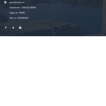
post@norea.no
Gavekonto: 3000.63.49494
Vipps-nr: 45085
Org. nr: 931983342