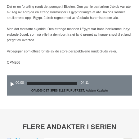
Det er en fortelling rundt det poenget i Bibelen. Den gamle patriarken Jakob var ute
av seg av sorg da en streng kornselger i Egypt forlangte at alle Jakobs sønner
skulle møte opp i Egypt. Jakob regnet med at nå skulle han miste dem alle.
Men det motsatte skjedde. Den strenge mannen i Egypt var hans bortkomne, høyt
elskede Josef, som nå ville ha dem bort fra et land preget av hungersnød til et land
preget av overflod.
Vi begriper som oftest for lite av de store perspektivene rundt Guds veier.
OPM266
00:00
04:11
OPM266 DET SPESIELLE FURUTREET, Asbjørn Kvalbein
FLERE ANDAKTER I SERIEN