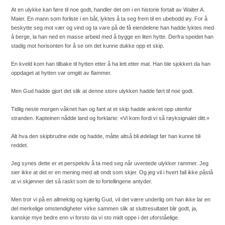
At en ulykke kan føre til noe godt, handler det om i en historie fortalt av Walter A.
Maier. En mann som forliste i en båt, lyktes å ta seg frem til en ubebodd øy. For å
beskytte seg mot vær og vind og ta vare på de få eiendelene han hadde lyktes med
å berge, la han ned en masse arbeid med å bygge en liten hytte. Derfra speidet han
stadig mot horisonten for å se om det kunne dukke opp et skip.
En kveld kom han tilbake til hytten etter å ha lett etter mat. Han ble sjokkert da han
oppdaget at hytten var omgitt av flammer.
Men Gud hadde gjort det slik at denne store ulykken hadde ført til noe godt.
Tidlig neste morgen våknet han og fant at et skip hadde ankret opp utenfor
stranden. Kapteinen nådde land og forklarte: «Vi kom fordi vi så røyksignalet ditt.»
Alt hva den skipbrudne eide og hadde, måtte altså bli ødelagt før han kunne bli
reddet.
Jeg synes dette er et perspektiv å ta med seg når uventede ulykker rammer. Jeg
sier ikke at det er en mening med alt ondt som skjer. Og jeg vil i hvert fall ikke påstå
at vi skjønner det så raskt som de to fortellingene antyder.
Men tror vi på en allmektig og kjærlig Gud, vil det være underlig om han ikke lar en
del merkelige omstendigheter virke sammen slik at sluttresultatet blir godt, ja,
kanskje mye bedre enn vi forsto da vi sto midt oppe i det uforståelige.