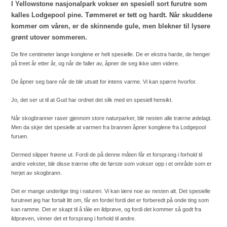
I Yellowstone nasjonalpark vokser en spesiell sort furutre som
kalles Lodgepool pine. Tømmeret er tett og hardt. Når skuddene
kommer om våren, er de skinnende gule, men blekner til lysere
grønt utover sommeren.
De fire centimeter lange konglene er helt spesielle. De er ekstra harde, de henger
på treet år etter år, og når de faller av, åpner de seg ikke uten videre.
De åpner seg bare når de blir utsatt for intens varme. Vi kan spørre hvorfor.
Jo, det ser ut til at Gud har ordnet det slik med en spesiell hensikt.
Når skogbranner raser gjennom store naturparker, blir nesten alle trærne ødelagt.
Men da skjer det spesielle at varmen fra brannen åpner konglene fra Lodgepool
furuen.
Dermed slipper frøene ut. Fordi de på denne måten får et forsprang i forhold til
andre vekster, blir disse trærne ofte de første som vokser opp i et område som er
herjet av skogbrann.
Det er mange underlige ting i naturen. Vi kan lære noe av nesten alt. Det spesielle
furutreet jeg har fortalt litt om, får en fordel fordi det er forberedt på onde ting som
kan ramme. Det er skapt til å tåle en ildprøve, og fordi det kommer så godt fra
ildprøven, vinner det et forsprang i forhold til andre.