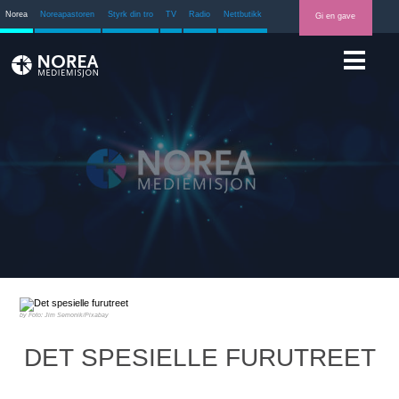
Norea
Noreapastoren
Styrk din tro
TV
Radio
Nettbutikk
Gi en gave
Foto: Jim Semonik/Pixabay
DET SPESIELLE FURUTREET