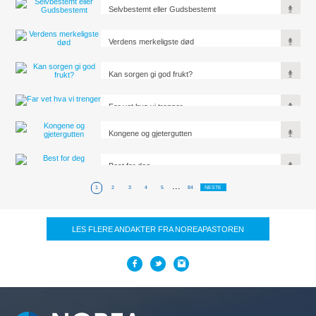
Selvbestemt eller Gudsbestemt
Verdens merkeligste død
Kan sorgen gi god frukt?
Far vet hva vi trenger
Kongene og gjetergutten
Best for deg
...
1
2
3
4
5
84
NESTE
LES FLERE ANDAKTER FRA NOREAPASTOREN