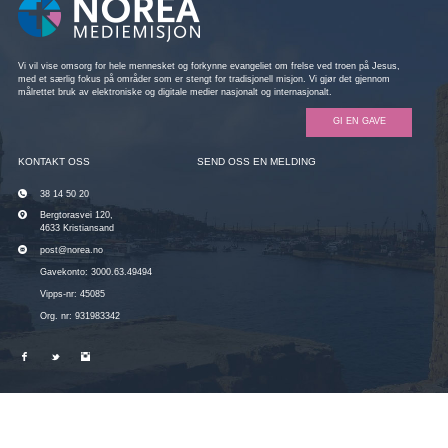
Vi vil vise omsorg for hele mennesket og forkynne evangeliet om frelse ved troen på Jesus,
med et særlig fokus på områder som er stengt for tradisjonell misjon. Vi gjør det gjennom
målrettet bruk av elektroniske og digitale medier nasjonalt og internasjonalt.
GI EN GAVE
KONTAKT OSS
SEND OSS EN MELDING
38 14 50 20
Bergtorasvei 120,
4633 Kristiansand
post@norea.no
Gavekonto: 3000.63.49494
Vipps-nr: 45085
Org. nr: 931983342