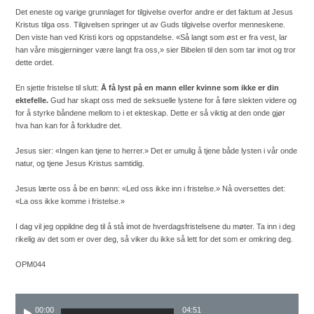
Det eneste og varige grunnlaget for tilgivelse overfor andre er det faktum at Jesus
Kristus tilga oss. Tilgivelsen springer ut av Guds tilgivelse overfor menneskene.
Den viste han ved Kristi kors og oppstandelse. «Så langt som øst er fra vest, lar
han våre misgjerninger være langt fra oss,» sier Bibelen til den som tar imot og tror
dette ordet.
En sjette fristelse til slutt:
Å få lyst på en mann eller kvinne som ikke er din
ektefelle.
Gud har skapt oss med de seksuelle lystene for å føre slekten videre og
for å styrke båndene mellom to i et ekteskap. Dette er så viktig at den onde gjør
hva han kan for å forkludre det.
Jesus sier: «Ingen kan tjene to herrer.» Det er umulig å tjene både lysten i vår onde
natur, og tjene Jesus Kristus samtidig.
Jesus lærte oss å be en bønn: «Led oss ikke inn i fristelse.» Nå oversettes det:
«La oss ikke komme i fristelse.»
I dag vil jeg oppildne deg til å stå imot de hverdagsfristelsene du møter. Ta inn i deg
rikelig av det som er over deg, så viker du ikke så lett for det som er omkring deg.
OPM044
00:00
04:51