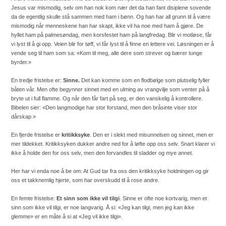
Jesus var mismodig, selv om han nok kom nær det da han fant disiplene sovende
da de egentlig skulle stå sammen med ham i bønn. Og han har all grunn til å være
mismodig når menneskene han har skapt, ikke vil ha noe med ham å gjøre. De
hyllet ham på palmesøndag, men korsfestet ham på langfredag. Blir vi motløse, får
vi lyst til å gi opp. Veien blir for tøff, vi får lyst til å finne en lettere vei. Løsningen er å
vende seg til ham som sa: «Kom til meg, alle dere som strever og bærer tunge
byrder.»
En tredje fristelse er:
Sinne.
Det kan komme som en flodbølge som plutselig fyller
båten vår. Men ofte begynner sinnet med en ulming av vrangvilje som venter på å
bryte ut i full flamme. Og når den får fart på seg, er den vanskelig å kontrollere.
Bibelen sier: «Den langmodige har stor forstand, men den bråsinte viser stor
dårskap.»
En fjerde fristelse er
kritikksyke
. Den er i slekt med misunnelsen og sinnet, men er
mer tildekket. Kritikksyken dukker andre ned for å løfte opp oss selv. Snart klarer vi
ikke å holde den for oss selv, men den forvandles til sladder og mye annet.
Her har vi enda noe å be om: At Gud tar fra oss den kritikksyke holdningen og gir
oss et takknemlig hjerte, som har overskudd til å rose andre.
En femte fristelse:
Et sinn som ikke vil tilgi
. Sinne er ofte noe kortvarig, men et
sinn som ikke vil tilgi, er noe langvarig. Å si: «Jeg kan tilgi, men jeg kan ikke
glemme» er en måte å si at «Jeg vil ikke tilgi».