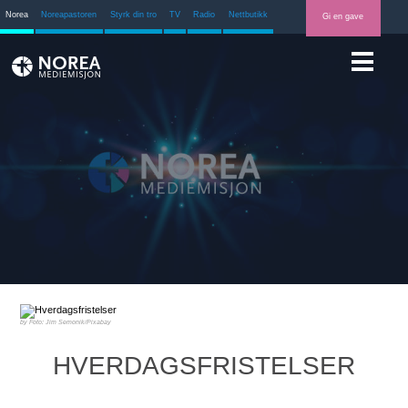
Norea
Noreapastoren
Styrk din tro
TV
Radio
Nettbutikk
Gi en gave
Foto: Jim Semonik/Pixabay
HVERDAGSFRISTELSER