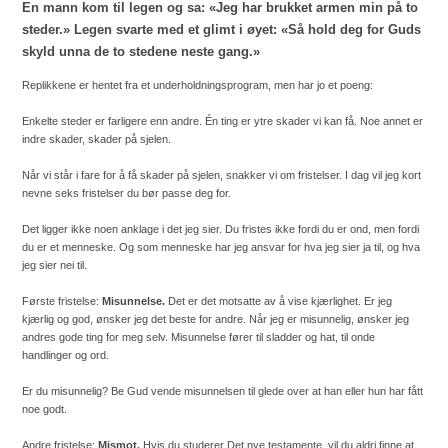
En mann kom til legen og sa: «Jeg har brukket armen min på to
steder.» Legen svarte med et glimt i øyet: «Så hold deg for Guds
skyld unna de to stedene neste gang.»
Replikkene er hentet fra et underholdningsprogram, men har jo et poeng:
Enkelte steder er farligere enn andre. Én ting er ytre skader vi kan få. Noe annet er
indre skader, skader på sjelen.
Når vi står i fare for å få skader på sjelen, snakker vi om fristelser. I dag vil jeg kort
nevne seks fristelser du bør passe deg for.
Det ligger ikke noen anklage i det jeg sier. Du fristes ikke fordi du er ond, men fordi
du er et menneske. Og som menneske har jeg ansvar for hva jeg sier ja til, og hva
jeg sier nei til.
Første fristelse:
Misunnelse.
Det er det motsatte av å vise kjærlighet. Er jeg
kjærlig og god, ønsker jeg det beste for andre. Når jeg er misunnelig, ønsker jeg
andres gode ting for meg selv. Misunnelse fører til sladder og hat, til onde
handlinger og ord.
Er du misunnelig? Be Gud vende misunnelsen til glede over at han eller hun har fått
noe godt.
Andre fristelse:
Mismot.
Hvis du studerer Det nye testamente, vil du aldri finne at