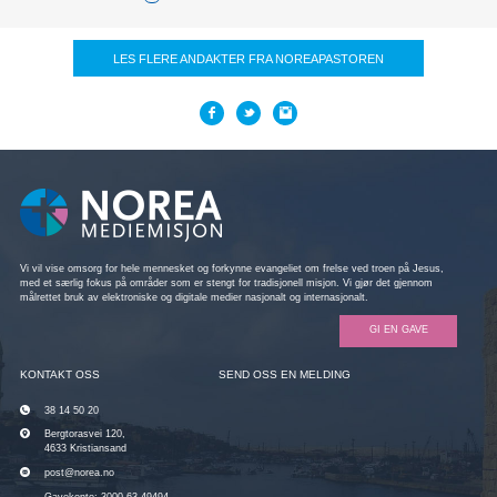
LES FLERE ANDAKTER FRA NOREAPASTOREN
Vi vil vise omsorg for hele mennesket og forkynne evangeliet om frelse ved troen på Jesus,
med et særlig fokus på områder som er stengt for tradisjonell misjon. Vi gjør det gjennom
målrettet bruk av elektroniske og digitale medier nasjonalt og internasjonalt.
GI EN GAVE
KONTAKT OSS
SEND OSS EN MELDING
38 14 50 20
Bergtorasvei 120,
4633 Kristiansand
post@norea.no
Gavekonto: 3000.63.49494