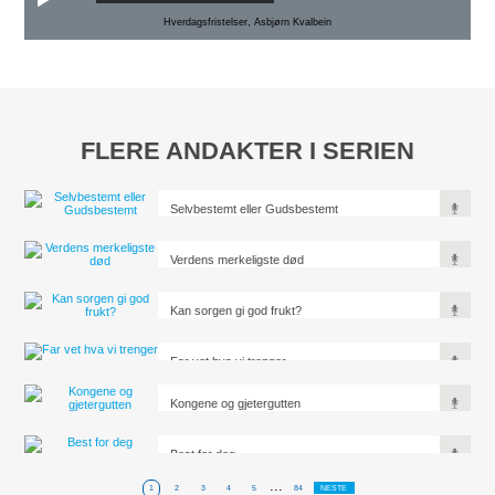
Hverdagsfristelser, Asbjørn Kvalbein
FLERE ANDAKTER I SERIEN
Selvbestemt eller Gudsbestemt
Verdens merkeligste død
Kan sorgen gi god frukt?
Far vet hva vi trenger
Kongene og gjetergutten
Best for deg
...
1
2
3
4
5
84
NESTE