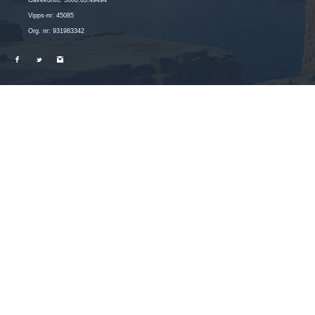
Vipps-nr: 45085
Org. nr: 931983342