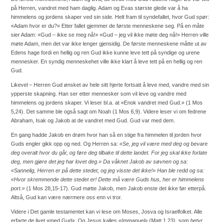
på Herren, vandret med ham daglig. Adam og Evas største glede var å ha
himmelens og jordens skaper ved sin side. Helt fram til syndefallet, hvor Gud spør:
«Adam hvor er du?» Etter fallet gjemmer de første menneskene seg. På en måte
sier Adam: «Gud – ikke se meg nå!» «Gud – jeg vil ikke møte deg nå!» Herren ville
møte Adam, men det var ikke lenger gjensidig. De første menneskene måtte ut av
Edens hage fordi en hellig og ren Gud ikke kunne leve tett på syndige og urene
mennesker. En syndig menneskehet ville ikke klart å leve tett på en hellig og ren
Gud.
Likevel – Herren Gud ønsket av hele sitt hjerte fortsatt å leve med, vandre med sin
ypperste skapning. Han ser etter mennesker som vil leve og vandre med
himmelens og jordens skaper. Vi leser bl.a. at «Enok vandret med Gud.» (1 Mos
5,24). Det samme ble også sagt om Noah (1 Mos 6,9). Videre leser vi om fedrene
Abraham, Isak og Jakob at de vandret med Gud. Gud var med dem.
En gang hadde Jakob en drøm hvor han så en stige fra himmelen til jorden hvor
Guds engler gikk opp og ned. Og Herren sa:
«Se, jeg vil være med deg og bevare
deg overalt hvor du går, og føre deg tilbake til dette landet. For jeg skal ikke forlate
deg, men gjøre det jeg har lovet deg.» Da våknet Jakob av søvnen og sa:
«Sannelig, Herren er på dette stedet, og jeg visste det ikke!» Han ble redd og sa:
«Hvor skremmende dette stedet er! Dette må være Guds hus, her er himmelens
port.»
(1 Mos 28,15-17). Gud møtte Jakob, men Jakob enste det ikke før etterpå.
Altså, Gud kan være nærmere oss enn vi tror.
Videre i Det gamle testamentet kan vi lese om Moses, Josva og Israelfolket. Alle
erfarte de livet «med Gud». Og Jesus kalles
«Immanuel»
(Matt 1,23), som
betyr