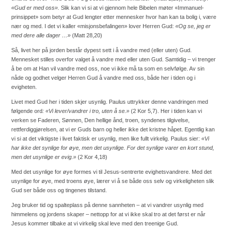
«Gud er med oss».
Slik kan vi si at vi gjennom hele Bibelen møter «Immanuel-
prinsippet» som betyr at Gud lengter etter mennesker hvor han kan ta bolig i, være
nær og med. I det vi kaller «misjonsbefalingen» lover Herren Gud:
«Og se, jeg er
med dere alle dager …»
(Matt 28,20)
Så, livet her på jorden består dypest sett i å vandre med (eller uten) Gud.
Mennesket stilles overfor valget å vandre med eller uten Gud. Samtidig – vi trenger
å be om at Han vil vandre med oss, noe vi ikke må ta som en selvfølge. Av sin
nåde og godhet velger Herren Gud å vandre med oss, både her i tiden og i
evigheten.
Livet med Gud her i tiden skjer usynlig. Paulus uttrykker denne vandringen med
følgende ord
: «Vi lever/vandrer i tro, uten å se.»
(2 Kor 5,7). Her i tiden kan vi
verken se Faderen, Sønnen, Den hellige ånd, troen, syndenes tilgivelse,
rettferdiggjørelsen, at vi er Guds barn og heller ikke det kristne håpet. Egentlig kan
vi si at det viktigste i livet faktisk er usynlig, men like fullt virkelig. Paulus sier:
«Vi
har ikke det synlige for øye, men det usynlige. For det synlige varer en kort stund,
men det usynlige er evig.»
(2 Kor 4,18)
Med det usynlige for øye formes vi til Jesus-sentrerte evighetsvandrere. Med det
usynlige for øye, med troens øye, lærer vi å se både oss selv og virkeligheten slik
Gud ser både oss og tingenes tilstand.
Jeg bruker tid og spalteplass på denne sannheten – at vi vandrer usynlig med
himmelens og jordens skaper – nettopp for at vi ikke skal tro at det først er når
Jesus kommer tilbake at vi virkelig skal leve med den treenige Gud.