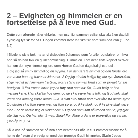
2 – Evigheten og himmelen er en
fortsettelse på å leve med Gud.
Dette som allerede nå er virkelig, men usynlig, samme realitet skal altså en dag bli
synlig og fysisk for oss. Dagen kommer hvor
«vi skal se ham som han er!»
(1 Joh
3,2).
I Bibelens siste bok møter vi disippelen Johannes som forteller og skriver om hva
han så da han fikk en guidet omvisning i Himmelen. I det nest siste kapitlet skriver
han om den nye himmel og jord som Herren Gud en dag skal gi oss del i:
1 Og jeg så en ny himmel og en ny jord. For den første himmel og den første jord
var veket bort, og havet er ikke mer. 2 Og jeg så den hellige by, det nye Jerusalem,
stige ned ut av himmelen fra Gud, gjort i stand som en brud som er prydet for sin
brudgom. 3 Fra tronen hørte jeg en høy røst som sa: Se, Guds bolig er hos
menneskene. Han skal bo hos dem, og de skal være hans folk, og Gud selv skal
være hos dem og være deres Gud. 4 Han skal tørke bort hver tåre fra deres øyne.
Og døden skal ikke være mer, og ikke sorg, og ikke skrik, og ikke pine skal være
mer. For de første ting er veket bort. 5 Og han som satt på tronen sa: Se, jeg gjør
alle ting nye! Og han sier til meg: Skriv! For disse ordene er troverdige og sanne.
(Joh åp 21,1-5)
Så la oss nå sammen se på hva som venter oss når Jesus kommer tilbake for å
hente de frelste til en evighet med den treenige Gud i himmelen. Skulle Jesus