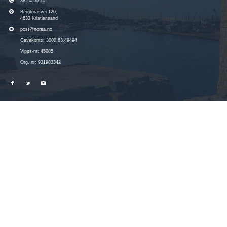
38 14 50 20
Bergtorasvei 120,
4633 Kristiansand
post@norea.no
Gavekonto: 3000.63.49494
Vipps-nr: 45085
Org. nr: 931983342