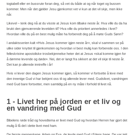
togtabell eller en bussrute foran deg, så vet du både at og når toget og bussen
kommer. Men når det gjelder Jesu gjenkomst vet vi kun at det vil skje, men ikke
når.
Likevel – tenk deg nå at du visste at Jesus kom tilbake neste år. Hva ville du da ha
brukt den gjenværende levetiden til? Hva ville du prioritert annerledes i livet?
Hvordan ville du på en best mulig måte ha forberedt deg på å møte Guds Sønn?
I andaktsserien kalt «Hvis Jesus kommer igjen neste år», skal vi sammen se på
ulike sider knyttet til gjenkomsten og hvordan vi best mulig kan forberede oss. I den
felleskristne apostoliske trosbekjennelse heter det at Jesus «skal komme igjen for
å dømme levende og døde». Nei, det er langt fra sikkert at det vil skje til neste år.
Det kan jo allerede inntreffe i år!
Hvis vi lever den dagen Jesus kommer igjen, så kommer vi fortsette å leve med
den treenige Gud vi har bekjent oss til og allerede lever med. Gudslivet, vandringen
med Gud bare fortsetter, men samtidig på en ny måte i forhold til livet nå.
1 - Livet her på jorden er et liv og
en vandring med Gud
Bibelens røde tråd og hovedtema er livet med Gud og hvordan Herren har gjort det
mulig å få del i dette livet med ham.
De første menneskene, Adam og Eva, de levde med Gud i Edens hage. De var tett