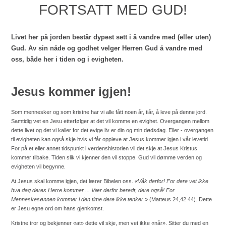
FORTSATT MED GUD!
Livet her på jorden består dypest sett i å vandre med (eller uten)
Gud. Av sin nåde og godhet velger Herren Gud å vandre med
oss, både her i tiden og i evigheten.
Jesus kommer igjen!
Som mennesker og som kristne har vi alle fått noen år, tiår, å leve på denne jord.
Samtidig vet en Jesu etterfølger at det vil komme en evighet. Overgangen mellom
dette livet og det vi kaller for det evige liv er din og min dødsdag. Eller - overgangen
til evigheten kan også skje hvis vi får oppleve at Jesus kommer igjen i vår levetid.
For på et eller annet tidspunkt i verdenshistorien vil det skje at Jesus Kristus
kommer tilbake. Tiden slik vi kjenner den vil stoppe. Gud vil dømme verden og
evigheten vil begynne.
At Jesus skal komme igjen, det lærer Bibelen oss.
«Våk derfor! For dere vet ikke
hva dag deres Herre kommer ... Vær derfor beredt, dere også! For
Menneskesønnen kommer i den time dere ikke tenker.»
(Matteus 24,42.44). Dette
er Jesu egne ord om hans gjenkomst.
Kristne tror og bekjenner «at» dette vil skje, men vet ikke «når». Sitter du med en