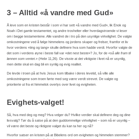
3 – Alltid «å vandre med Gud»
Å leve som en kristen består i som vi har sett «å vandre med Gud», lik Enok og
Noah i Det gamle testamentet, og andre troshelter eller hverdagstroende vi leser
om i begge testamentene. Alle vandret de i tro på den usynlige virkelighet. De valgte
omkostningene ved å følge himmelens og jordens skaper og frelser, framfor et liv
hvor verdens «ting og tang» skulle definere hva som hadde verdi. Hvorfor valgte de
det som i verdens øyne i beste fall var «det nest beste»? Jo, for de
«så alle fram til
lønnen som ventet.»
(Hebr 11,26). De visste at det viktigste i livet nå er usynlig,
men dette skal en dag bli en synlig og evig realitet.
De levde i troen på at hvis Jesus kom tilbake i deres levetid, så ville alle
omkostningene som troen førte med seg være verdt strevet. De valgte og
prioriterte ut fra et himmelsk overlys over livet og evigheten.
Evighets-valget!
Så, hva med deg og meg? Hva velger du? Hvilke verdier skal definere deg og dine
livsvalg? Tør du å satse på at den guddommelige virkelighet – som nå er usynlig –
vil være det beste og riktigste valget du kan ta her og nå?
Hvorfor satser en kristen på at Bibelens ord om evigheten og himmelen stemmer?