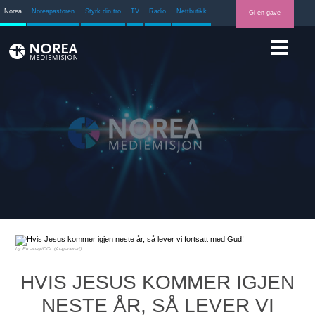
Norea
Noreapastoren
Styrk din tro
TV
Radio
Nettbutikk
Gi en gave
Picabay/CCL (Ai-generert)
HVIS JESUS KOMMER IGJEN
NESTE ÅR, SÅ LEVER VI