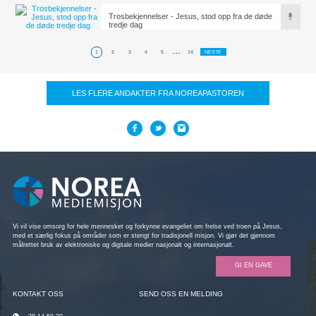
Trosbekjennelser - Jesus, stod opp fra de døde
tredje dag
...
1
2
3
4
5
14
NESTE
LES FLERE ANDAKTER FRA NOREAPASTOREN
Vi vil vise omsorg for hele mennesket og forkynne evangeliet om frelse ved troen på Jesus,
med et særlig fokus på områder som er stengt for tradisjonell misjon. Vi gjør det gjennom
målrettet bruk av elektroniske og digitale medier nasjonalt og internasjonalt.
GI EN GAVE
KONTAKT OSS
SEND OSS EN MELDING