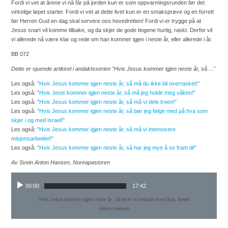
Fordi vi vet at årene vi nå får på jorden kun er som oppvarmingsrunden før det
virkelige løpet starter. Fordi vi vet at dette livet kun er en smaksprøve og en forrett
før Herren Gud en dag skal servere oss hovedretten! Fordi vi er trygge på at
Jesus snart vil komme tilbake, og da skjer de gode tingene hurtig, raskt. Derfor vil
vi allerede nå være klar og rede om han kommer igjen i neste år, eller allerede i år.
BB 072
Dette er sjuende artikkel i andaktsserien "Hvis Jesus kommer igjen neste år, så ..."
Les også:
"Hvis Jesus kommer igjen neste år, så må du ikke bli overrasket!"
Les også:
"Hvis Jesis kommer igjen neste år, så må jeg holde meg våken!"
Les også:
"Hvis Jesus kommer igjen neste år, så må vi dele troen!"
Les også:
"Hvis Jesus kommer igjen neste år, så bør jeg følge med på hva som
skjer i og med Israel!"
Les også:
"Hvis Jesus kommer igjen neste år, så må vi intensivere
misjonsarbeidet!"
Les også:
"Hvis Jesus kommer igjen neste år, så har jeg mye å se fram til!"
Av Svein Anton Hansen, Noreapastoren
00:00
17:42
Hvis Jesus kommer igjen neste år, så lever vi fortsatt med Gud, Svein
Anton Hansen