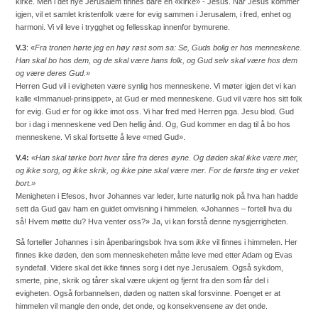
kirke. Men i det nye Jerusalem finnes bare en «kirke» - Jesus. Når Jesus kommer
igjen, vil et samlet kristenfolk være for evig sammen i Jerusalem, i fred, enhet og
harmoni. Vi vil leve i trygghet og fellesskap innenfor bymurene.
V.3
: «
Fra tronen hørte jeg en høy røst som sa: Se, Guds bolig er hos menneskene.
Han skal bo hos dem, og de skal være hans folk, og Gud selv skal være hos dem
og være deres Gud.»
Herren Gud vil i evigheten være synlig hos menneskene. Vi møter igjen det vi kan
kalle «Immanuel-prinsippet», at Gud er med menneskene. Gud vil være hos sitt folk
for evig. Gud er for og ikke imot oss. Vi har fred med Herren pga. Jesu blod. Gud
bor i dag i menneskene ved Den hellig ånd. Og, Gud kommer en dag til å bo hos
menneskene. Vi skal fortsette å leve «med Gud».
V.4:
«Han skal tørke bort hver tåre fra deres øyne. Og døden skal ikke være mer,
og ikke sorg, og ikke skrik, og ikke pine skal være mer. For de første ting er veket
bort.»
Menigheten i Efesos, hvor Johannes var leder, lurte naturlig nok på hva han hadde
sett da Gud gav ham en guidet omvisning i himmelen. «Johannes – fortell hva du
så! Hvem møtte du? Hva venter oss?» Ja, vi kan forstå denne nysgjerrigheten.
Så forteller Johannes i sin åpenbaringsbok hva som
ikke
vil finnes i himmelen. Her
finnes ikke døden, den som menneskeheten måtte leve med etter Adam og Evas
syndefall. Videre skal det ikke finnes sorg i det nye Jerusalem. Også sykdom,
smerte, pine, skrik og tårer skal være ukjent og fjernt fra den som får del i
evigheten. Også forbannelsen, døden og natten skal forsvinne. Poenget er at
himmelen vil mangle den onde, det onde, og konsekvensene av det onde.