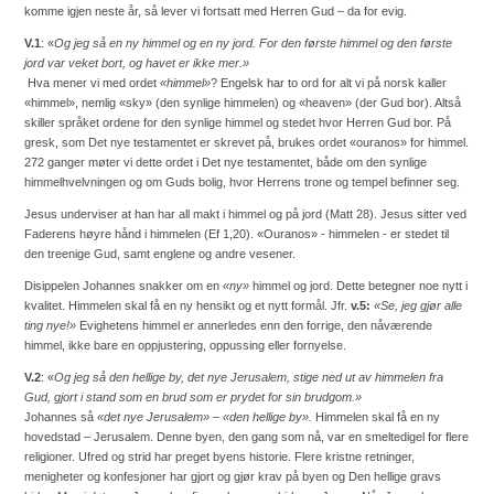
komme igjen neste år, så lever vi fortsatt med Herren Gud – da for evig.
V.1
: «
Og jeg så en ny himmel og en ny jord. For den første himmel og den første
jord var veket bort, og havet er ikke mer.»
Hva mener vi med ordet
«himmel»
? Engelsk har to ord for alt vi på norsk kaller
«himmel», nemlig «sky» (den synlige himmelen) og «heaven» (der Gud bor). Altså
skiller språket ordene for den synlige himmel og stedet hvor Herren Gud bor. På
gresk, som Det nye testamentet er skrevet på, brukes ordet «ouranos» for himmel.
272 ganger møter vi dette ordet i Det nye testamentet, både om den synlige
himmelhvelvningen og om Guds bolig, hvor Herrens trone og tempel befinner seg.
Jesus underviser at han har all makt i himmel og på jord (Matt 28). Jesus sitter ved
Faderens høyre hånd i himmelen (Ef 1,20). «Ouranos» - himmelen - er stedet til
den treenige Gud, samt englene og andre vesener.
Disippelen Johannes snakker om en
«ny»
himmel og jord. Dette betegner noe nytt i
kvalitet. Himmelen skal få en ny hensikt og et nytt formål. Jfr.
v.5:
«Se, jeg gjør alle
ting nye!»
Evighetens himmel er annerledes enn den forrige, den nåværende
himmel, ikke bare en oppjustering, oppussing eller fornyelse.
V.2
: «
Og jeg så den hellige by, det nye Jerusalem, stige ned ut av himmelen fra
Gud, gjort i stand som en brud som er prydet for sin brudgom.»
Johannes så
«det nye Jerusalem» – «den hellige by».
Himmelen skal få en ny
hovedstad – Jerusalem. Denne byen, den gang som nå, var en smeltedigel for flere
religioner. Ufred og strid har preget byens historie. Flere kristne retninger,
menigheter og konfesjoner har gjort og gjør krav på byen og Den hellige gravs