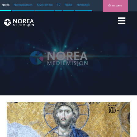
Norea
Noreapastoren
Styrk din tro
TV
Radio
Nettbutikk
Gi en gave