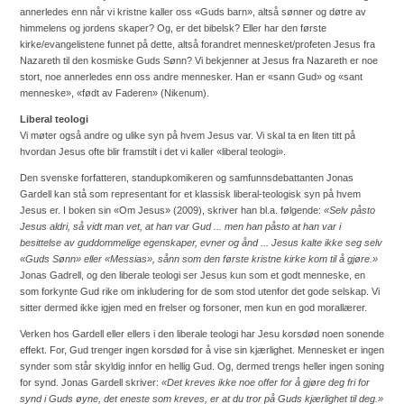
annerledes enn når vi kristne kaller oss «Guds barn», altså sønner og døtre av
himmelens og jordens skaper? Og, er det bibelsk? Eller har den første
kirke/evangelistene funnet på dette, altså forandret mennesket/profeten Jesus fra
Nazareth til den kosmiske Guds Sønn? Vi bekjenner at Jesus fra Nazareth er noe
stort, noe annerledes enn oss andre mennesker. Han er «sann Gud» og «sant
menneske», «født av Faderen» (Nikenum).
Liberal teologi
Vi møter også andre og ulike syn på hvem Jesus var. Vi skal ta en liten titt på
hvordan Jesus ofte blir framstilt i det vi kaller «liberal teologi».
Den svenske forfatteren, standupkomikeren og samfunnsdebattanten Jonas
Gardell kan stå som representant for et klassisk liberal-teologisk syn på hvem
Jesus er. I boken sin «Om Jesus» (2009), skriver han bl.a. følgende:
«Selv påsto
Jesus aldri, så vidt man vet, at han var Gud ... men han påsto at han var i
besittelse av guddommelige egenskaper, evner og ånd ... Jesus kalte ikke seg selv
«Guds Sønn» eller «Messias», sånn som den første kristne kirke kom til å gjøre.»
Jonas Gadrell, og den liberale teologi ser Jesus kun som et godt menneske, en
som forkynte Gud rike om inkludering for de som stod utenfor det gode selskap. Vi
sitter dermed ikke igjen med en frelser og forsoner, men kun en god morallærer.
Verken hos Gardell eller ellers i den liberale teologi har Jesu korsdød noen sonende
effekt. For, Gud trenger ingen korsdød for å vise sin kjærlighet. Mennesket er ingen
synder som står skyldig innfor en hellig Gud. Og, dermed trengs heller ingen soning
for synd. Jonas Gardell skriver:
«Det kreves ikke noe offer for å gjøre deg fri for
synd i Guds øyne, det eneste som kreves, er at du tror på Guds kjærlighet til deg.»