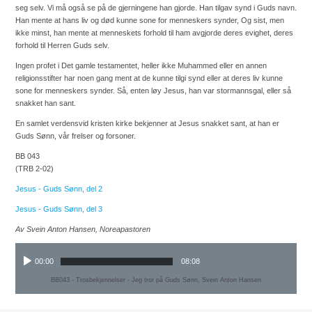
seg selv. Vi må også se på de gjerningene han gjorde. Han tilgav synd i Guds navn.
Han mente at hans liv og død kunne sone for menneskers synder, Og sist, men
ikke minst, han mente at menneskets forhold til ham avgjorde deres evighet, deres
forhold til Herren Guds selv.
Ingen profet i Det gamle testamentet, heller ikke Muhammed eller en annen
religionsstifter har noen gang ment at de kunne tilgi synd eller at deres liv kunne
sone for menneskers synder. Så, enten løy Jesus, han var stormannsgal, eller så
snakket han sant.
En samlet verdensvid kristen kirke bekjenner at Jesus snakket sant, at han er
Guds Sønn, vår frelser og forsoner.
BB 043
(TRB 2-02)
Jesus - Guds Sønn, del 2
Jesus - Guds Sønn, del 3
Av Svein Anton Hansen, Noreapastoren
00:00
08:08
BB043 - Trosbekjennelser - Jeg tror på Guds Sønn, Svein Anton Hansen