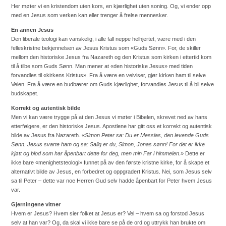
Her møter vi en kristendom uten kors, en kjærlighet uten soning. Og, vi ender opp
med en Jesus som verken kan eller trenger å frelse mennesker.
En annen Jesus
Den liberale teologi kan vanskelig, i alle fall neppe helhjertet, være med i den
felleskristne bekjennelsen av Jesus Kristus som «Guds Sønn». For, de skiller
mellom den historiske Jesus fra Nazareth og den Kristus som kirken i ettertid kom
til å tilbe som Guds Sønn. Man mener at «den historiske Jesus» med tiden
forvandles til «kirkens Kristus». Fra å være en veiviser, gjør kirken ham til selve
Veien. Fra å være en budbærer om Guds kjærlighet, forvandles Jesus til å bli selve
budskapet.
Korrekt og autentisk bilde
Men vi kan være trygge på at den Jesus vi møter i Bibelen, skrevet ned av hans
etterfølgere, er den historiske Jesus. Apostlene har gitt oss et korrekt og autentisk
bilde av Jesus fra Nazareth. «
Simon Peter sa: Du er Messias, den levende Guds
Sønn. Jesus svarte ham og sa: Salig er du, Simon, Jonas sønn! For det er ikke
kjøtt og blod som har åpenbart dette for deg, men min Far i himmelen.»
Dette er
ikke bare «menighetsteologi» funnet på av den første kristne kirke, for å skape et
alternativt bilde av Jesus, en forbedret og oppgradert Kristus. Nei, som Jesus selv
sa til Peter – dette var noe Herren Gud selv hadde åpenbart for Peter hvem Jesus
var.
Gjerningene vitner
Hvem er Jesus? Hvem sier folket at Jesus er? Vel – hvem sa og forstod Jesus
selv at han var? Og, da skal vi ikke bare se på de ord og uttrykk han brukte om