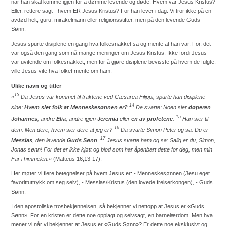
når han skal komme igjen for å dømme levende og døde. Hvem var Jesus Kristus?
Eller, rettere sagt - hvem ER Jesus Kristus? For han lever i dag. Vi tror ikke på en
avdød helt, guru, mirakelmann eller religionsstifter, men på den levende Guds
Sønn.
Jesus spurte disiplene en gang hva folkesnakket sa og mente at han var. For, det
var også den gang som nå mange meninger om Jesus Kristus. Ikke fordi Jesus
var uvitende om folkesnakket, men for å gjøre disiplene bevisste på hvem de fulgte,
ville Jesus vite hva folket mente om ham.
Ulike navn og titler
13
«
Da Jesus var kommet til traktene ved Cæsarea Filippi, spurte han disiplene
14
sine:
Hvem sier folk at Menneskesønnen er?
De svarte: Noen sier
døperen
15
Johannes
, andre
Elia
, andre igjen
Jeremia
eller
en av profetene
.
Han sier til
16
dem: Men dere, hvem sier dere at jeg er?
Da svarte Simon Peter og sa: Du er
17
Messias
, den levende
Guds Sønn
.
Jesus svarte ham og sa: Salig er du, Simon,
Jonas sønn! For det er ikke kjøtt og blod som har åpenbart dette for deg, men min
Far i himmelen.»
(Matteus 16,13-17).
Her møter vi flere betegnelser på hvem Jesus er: - Menneskesønnen (Jesu eget
favorittuttrykk om seg selv), - Messias/Kristus (den lovede frelserkongen), - Guds
Sønn.
I den apostoliske trosbekjennelsen, så bekjenner vi nettopp at Jesus er «Guds
Sønn».
For en kristen er dette noe opplagt og selvsagt, en barnelærdom. Men hva
mener vi når vi bekjenner at Jesus er «Guds Sønn»? Er dette noe eksklusivt og