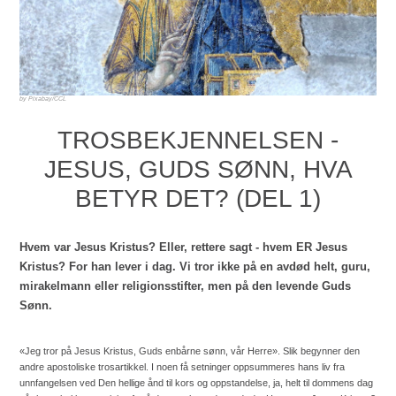
Pixabay/CCL
TROSBEKJENNELSEN -
JESUS, GUDS SØNN, HVA
BETYR DET? (DEL 1)
Hvem var Jesus Kristus? Eller, rettere sagt - hvem ER Jesus
Kristus? For han lever i dag. Vi tror ikke på en avdød helt, guru,
mirakelmann eller religionsstifter, men på den levende Guds
Sønn.
«Jeg tror på Jesus Kristus, Guds enbårne sønn, vår Herre». Slik begynner den
andre apostoliske trosartikkel. I noen få setninger oppsummeres hans liv fra
unnfangelsen ved Den hellige ånd til kors og oppstandelse, ja, helt til dommens dag