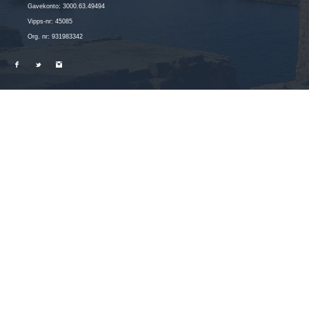
Gavekonto: 3000.63.49494
Vipps-nr: 45085
Org. nr: 931983342