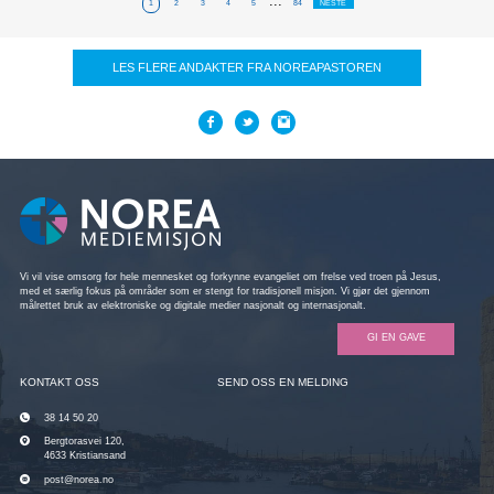
...
1
2
3
4
5
84
NESTE
LES FLERE ANDAKTER FRA NOREAPASTOREN
Vi vil vise omsorg for hele mennesket og forkynne evangeliet om frelse ved troen på Jesus,
med et særlig fokus på områder som er stengt for tradisjonell misjon. Vi gjør det gjennom
målrettet bruk av elektroniske og digitale medier nasjonalt og internasjonalt.
GI EN GAVE
KONTAKT OSS
SEND OSS EN MELDING
38 14 50 20
Bergtorasvei 120,
4633 Kristiansand
post@norea.no