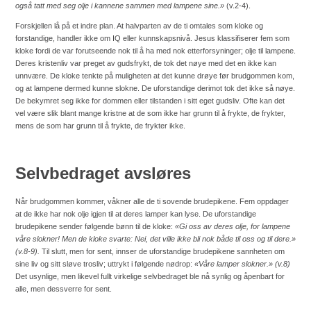
også tatt med seg olje i kannene sammen med lampene sine.»
(v.2-4).
Forskjellen lå på et indre plan. At halvparten av de ti omtales som kloke og
forstandige, handler ikke om IQ eller kunnskapsnivå. Jesus klassifiserer fem som
kloke fordi de var forutseende nok til å ha med nok etterforsyninger; olje til lampene.
Deres kristenliv var preget av gudsfrykt, de tok det nøye med det en ikke kan
unnvære. De kloke tenkte på muligheten at det kunne drøye før brudgommen kom,
og at lampene dermed kunne slokne. De uforstandige derimot tok det ikke så nøye.
De bekymret seg ikke for dommen eller tilstanden i sitt eget gudsliv.
Ofte kan det
vel være slik blant mange kristne at de som ikke har grunn til å frykte, de frykter,
mens de som har grunn til å frykte, de frykter ikke.
Selvbedraget avsløres
Når brudgommen kommer, våkner alle de ti sovende brudepikene. Fem oppdager
at de ikke har nok olje igjen til at deres lamper kan lyse. De uforstandige
brudepikene sender følgende bønn til de kloke:
«Gi oss av deres olje, for lampene
våre slokner! Men de kloke svarte: Nei, det ville ikke bli nok både til oss og til dere.»
(v.8-9).
Til slutt, men for sent, innser de uforstandige brudepikene sannheten om
sine liv og sitt sløve trosliv; uttrykt i følgende nødrop:
«Våre lamper slokner.» (v.8)
Det usynlige, men likevel fullt virkelige selvbedraget ble nå synlig og åpenbart for
alle, men dessverre for sent.