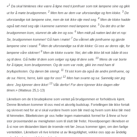
1
«
Da skal himlenes rike være å ligne med ti jomfruer som tok lampene sine og gikk
2
3
ut for å møte brudgommen.
Men fem av dem var uforstandige og fem kloke.
De
4
uforstandige tok lampene sine, men de tok ikke olje med seg.
Men de kloke hadde
5
også tatt med seg olje i kannene sammen med lampene sine.
Da det dro ut før
6
brudgommen kom, slumret de alle inn og sov.
Men midt på natten lød det et rop:
7
Se, brudgommen kommer! Gå ham i møte!
Da våknet alle jomfruene og gjorde
8
lampene sine i stand.
Men de uforstandige sa til de kloke: Gi oss av deres olje, for
9
lampene våre slokner!
Men de kloke svarte: Nei, det ville ikke bli nok både til oss
10
og til dere. Gå heller til dem som selger og kjøp til dere selv.
Mens de var borte
for å kjøpe, kom brudgommen. Og de som var rede, gikk inn med ham til
11
bryllupsfesten. Og døren ble stengt.
Til sist kom da også de andre jomfruene, og
12
de sa: Herre, herre, lukk opp for oss!
Men han svarte og sa: Sannelig sier jeg
13
dere: Jeg kjenner dere ikke!
Våk derfor! For dere kjenner ikke dagen eller
timen.»
(Matteus 25,1-13)
Liknelsen om de ti brudepikene som ventet på brudgommen er forholdsvis kjent.
Denne liknelsen kommer til oss med et alvorlig budskap. Fortellingen ble ikke fortalt
og skrevet ned for at vi skal vurdere hvem som blir med og hvem som ikke blir med
til himmelen. Bibelteksten gir oss heller ingen matematisk formel for å finne ut hvor
stor prosentandel av menigheten som til slutt blir frelst. Hovedpoenget i liknelsen er
å si noe om tilstanden blant de troende rett før Jesus kommer igjen; om den farlige
ventetiden. Liknelsen vil rive kristne ut av likegyldighet, vekke oss opp av åndelig