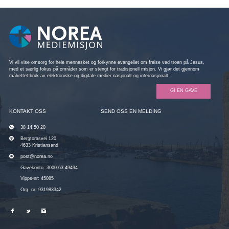
Vi vil vise omsorg for hele mennesket og forkynne evangeliet om frelse ved troen på Jesus,
med et særlig fokus på områder som er stengt for tradisjonell misjon. Vi gjør det gjennom
målrettet bruk av elektroniske og digitale medier nasjonalt og internasjonalt.
GI EN GAVE
KONTAKT OSS
SEND OSS EN MELDING
38 14 50 20
Bergtorasvei 120,
4633 Kristiansand
post@norea.no
Gavekonto: 3000.63.49494
Vipps-nr: 45085
Org. nr: 931983342