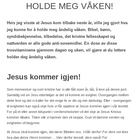
HOLDE MEG VÅKEN!
Hvis jeg visste at Jesus kom tilbake neste år, ville jeg gjort hva
jeg kunne for å holde meg åndelig våken. Bibel, bønn,
syndsbekjennelse, tilbedelse, det kristne fellesskapet og
nattverden er alle gode anti-sovemidler. En dose av disse
trosvitaminene gjennom dagen og uken, vil gjøre at du lettere
holder deg åndelig våken.
Jesus kommer igjen!
Som mennesker og som kristne har vi alle fått noen år, tiår, å leve på denne jord.
Samtidig vet en Jesu etterfølger at det vil komme en evighet. Overgangen mellom
dette livet og det vi kaller for det evige liv er din og min dødsdag. Eller - overgangen
til evigheten kan også skje hvis vi får oppleve at Jesus kommer igjen i vår levetid.
For på et eller annet tidspunkt i verdenshistorien vil det skje at Jesus Kristus
kommer tilbake. Tiden slik vi kjenner den vil stoppe. Gud vil dømme verden og
evigheten vil begynne.
At Jesus skal komme igjen, det lærer Bibelen oss.
«Våk derfor! For dere vet ikke
hva dag deres Herre kommer ... Vær derfor beredt, dere også! For