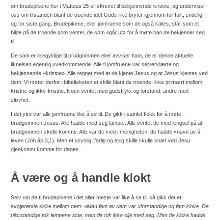
om brudepikene her i Matteus 25 er skrevet til bekjennende kristne, og underviser
oss om tilstanden blant de troende idet Guds rike bryter igjennom for fullt, endelig
og for siste gang. Brudepikene, eller jomfruene som de også kalles, står som et
bilde på de troende som venter, de som «går ut» for å møte han de bekjenner seg
til.
De som er likegyldige til brudgommen eller avviser ham, de er denne aktuelle
liknelsen egentlig uvedkommende. Alle ti jomfruene var selverklærte og
bekjennende «kristne». Alle regnet med at de kjente Jesus og at Jesus kjentes ved
dem. Vi møter derfor i bibelteksten et skille blant de troende, ikke primært mellom
kristne og ikke-kristne. Noen ventet med gudsfrykt og forstand, andre med
sløvhet.
I det ytre var alle jomfruene like å se til. De gikk i samlet flokk for å møte
brudgommen Jesus. Alle hadde med seg lamper. Alle ventet de med lengsel på at
brudgommen skulle komme. Alle var de med i menigheten, de hadde «navn av å
leve» (Joh.åp.3,1). Men et usynlig, farlig og evig skille skulle snart ved Jesu
gjenkomst komme for dagen.
Å være og å handle klokt
Selv om de ti brudepikene i det aller meste var like å se til, så gikk det et
avgjørende skille mellom dem: «
Men fem av dem var uforstandige og fem kloke. De
uforstandige tok lampene sine, men de tok ikke olje med seg. Men de kloke hadde