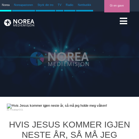
Norea
Noreapastoren
Styrk din tro
TV
Radio
Nettbutikk
Gi en gave
Pixabay/CCL
HVIS JESUS KOMMER IGJEN
NESTE ÅR, SÅ MÅ JEG