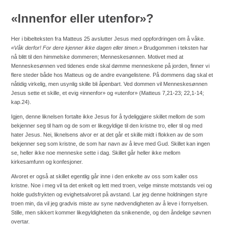
«Innenfor eller utenfor»?
Her i bibelteksten fra Matteus 25 avslutter Jesus med oppfordringen om å våke.
«
Våk derfor! For dere kjenner ikke dagen eller timen.»
Brudgommen i teksten har
nå blitt til den himmelske dommeren; Menneskesønnen. Motivet med at
Menneskesønnen ved tidenes ende skal dømme menneskene på jorden, finner vi
flere steder både hos Matteus og de andre evangelistene. På dommens dag skal et
nåtidig virkelig, men usynlig skille bli åpenbart. Ved dommen vil Menneskesønnen
Jesus sette et skille, et evig «innenfor» og «utenfor» (Matteus 7,21-23; 22,1-14;
kap.24).
Igjen, denne liknelsen fortalte ikke Jesus for å tydeliggjøre skillet mellom de som
bekjenner seg til ham og de som er likegyldige til den kristne tro, eller til og med
hater Jesus. Nei, liknelsens alvor er at det går et skille midt i flokken av de som
bekjenner seg som kristne, de som har navn av å leve med Gud. Skillet kan ingen
se, heller ikke noe menneske sette i dag. Skillet går heller ikke mellom
kirkesamfunn og konfesjoner.
Alvoret er også at skillet egentlig går inne i den enkelte av oss som kaller oss
kristne. Noe i meg vil ta det enkelt og lett med troen, velge minste motstands vei og
holde gudsfrykten og evighetsalvoret på avstand. Lar jeg denne holdningen styre
troen min, da vil jeg gradvis miste av syne nødvendigheten av å leve i fornyelsen.
Stille, men sikkert kommer likegyldigheten da snikenende, og den åndelige søvnen
overtar.