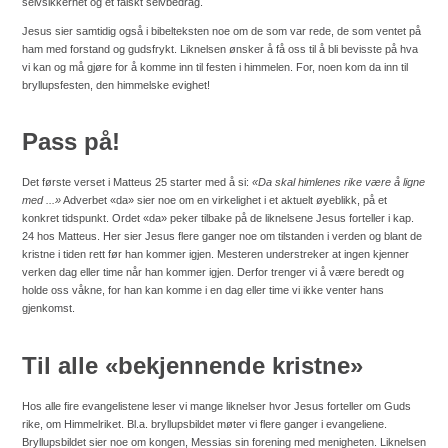
selvsikkerhet og et falskt selvbedrag.
Jesus sier samtidig også i bibelteksten noe om de som var rede, de som ventet på
ham med forstand og gudsfrykt. Liknelsen ønsker å få oss til å bli bevisste på hva
vi kan og må gjøre for å komme inn til festen i himmelen. For, noen kom da inn til
bryllupsfesten, den himmelske evighet!
Pass på!
Det første verset i Matteus 25 starter med å si:
«Da skal himlenes rike være å ligne
med ...»
Adverbet «da» sier noe om en virkelighet i et aktuelt øyeblikk, på et
konkret tidspunkt. Ordet «da» peker tilbake på de liknelsene Jesus forteller i kap.
24 hos Matteus. Her sier Jesus flere ganger noe om tilstanden i verden og blant de
kristne i tiden rett før han kommer igjen. Mesteren understreker at ingen kjenner
verken dag eller time når han kommer igjen. Derfor trenger vi å være beredt og
holde oss våkne, for han kan komme i en dag eller time vi ikke venter hans
gjenkomst.
Til alle «bekjennende kristne»
Hos alle fire evangelistene leser vi mange liknelser hvor Jesus forteller om Guds
rike, om Himmelriket. Bl.a. bryllupsbildet møter vi flere ganger i evangeliene.
Bryllupsbildet sier noe om kongen, Messias sin forening med menigheten.
Liknelsen