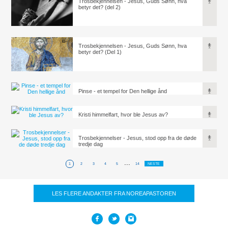
Trosbekjennelsen - Jesus, Guds Sønn, hva
betyr det? (del 2)
Trosbekjennelsen - Jesus, Guds Sønn, hva
betyr det? (Del 1)
Pinse - et tempel for Den hellige ånd
Kristi himmelfart, hvor ble Jesus av?
Trosbekjennelser - Jesus, stod opp fra de døde
tredje dag
...
1
2
3
4
5
14
NESTE
LES FLERE ANDAKTER FRA NOREAPASTOREN