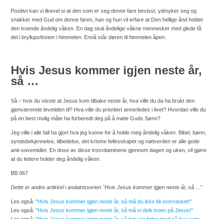
Positivt kan vi likevel si at den som er seg denne fare bevisst, ydmyker seg og
snakker med Gud om denne faren, han og hun vil erfare at Den hellige ånd holder
den troende åndelig våken. En dag skal åndelige våkne mennesker med glede få
del i bryllupsfesten i himmelen. Ennå står døren til himmelen åpen.
Hvis Jesus kommer igjen neste år,
så …
Så – hvis du visste at Jesus kom tilbake neste år, hva ville du da ha brukt den
gjenværende levetiden til? Hva ville du prioritert annerledes i livet? Hvordan ville du
på en best mulig måte ha forberedt deg på å møte Guds Sønn?
Jeg ville i alle fall ha gjort hva jeg kunne for å holde meg åndelig våken. Bibel, bønn,
syndsbekjennelse, tilbedelse, det kristne fellesskapet og nattverden er alle gode
anti-sovemidler. En dose av disse trosvitaminene gjennom dagen og uken, vil gjøre
at du lettere holder deg åndelig våken.
BB 067
Dette er andre artikkel i andaktsserien "Hvis Jesus kommer igjen neste år, så ..."
Les også:
"Hvis Jesus kommer igjen neste år, så må du ikke bli overrasket!"
Les også:
"Hvis Jesus kommer igjen neste år, så må vi dele troen på Jesus!"