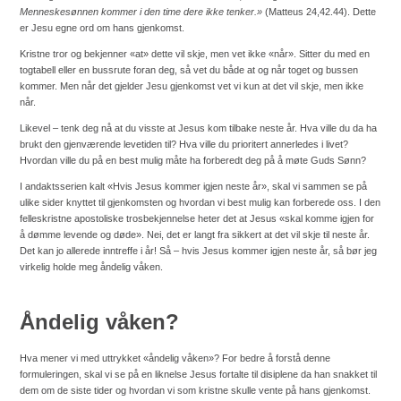
Menneskesønnen kommer i den time dere ikke tenker.»
(Matteus 24,42.44). Dette
er Jesu egne ord om hans gjenkomst.
Kristne tror og bekjenner «at» dette vil skje, men vet ikke «når». Sitter du med en
togtabell eller en bussrute foran deg, så vet du både at og når toget og bussen
kommer. Men når det gjelder Jesu gjenkomst vet vi kun at det vil skje, men ikke
når.
Likevel – tenk deg nå at du visste at Jesus kom tilbake neste år. Hva ville du da ha
brukt den gjenværende levetiden til? Hva ville du prioritert annerledes i livet?
Hvordan ville du på en best mulig måte ha forberedt deg på å møte Guds Sønn?
I andaktsserien kalt «Hvis Jesus kommer igjen neste år», skal vi sammen se på
ulike sider knyttet til gjenkomsten og hvordan vi best mulig kan forberede oss. I den
felleskristne apostoliske trosbekjennelse heter det at Jesus «skal komme igjen for
å dømme levende og døde». Nei, det er langt fra sikkert at det vil skje til neste år.
Det kan jo allerede inntreffe i år!
Så – hvis Jesus kommer igjen neste år, så bør jeg
virkelig holde meg åndelig våken.
Åndelig våken?
Hva mener vi med uttrykket «åndelig våken»? For bedre å forstå denne
formuleringen, skal vi se på en liknelse Jesus fortalte til disiplene da han snakket til
dem om de siste tider og hvordan vi som kristne skulle vente på hans gjenkomst.