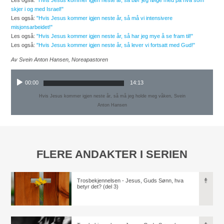
Les også:
"Hvis Jesus kommer igjen neste år, så bør jeg følge med på hva som
skjer i og med Israel!"
Les også:
"Hvis Jesus kommer igjen neste år, så må vi intensivere
misjonsarbeidet!"
Les også:
"Hvis Jesus kommer igjen neste år, så har jeg mye å se fram til!"
Les også:
"Hvis Jesus kommer igjen neste år, så lever vi fortsatt med Gud!"
Av Svein Anton Hansen, Noreapastoren
00:00
14:13
Hvis Jesus kommer igjen neste år, så må jeg holde meg våken, Svein
Anton Hansen
FLERE ANDAKTER I SERIEN
Trosbekjennelsen - Jesus, Guds Sønn, hva
betyr det? (del 3)