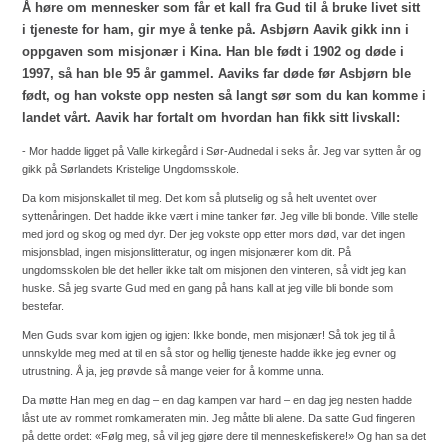
Å høre om mennesker som får et kall fra Gud til å bruke livet sitt
i tjeneste for ham, gir mye å tenke på. Asbjørn Aavik gikk inn i
oppgaven som misjonær i Kina. Han ble født i 1902 og døde i
1997, så han ble 95 år gammel. Aaviks far døde før Asbjørn ble
født, og han vokste opp nesten så langt sør som du kan komme i
landet vårt. Aavik har fortalt om hvordan han fikk sitt livskall:
- Mor hadde ligget på Valle kirkegård i Sør-Audnedal i seks år. Jeg var sytten år og
gikk på Sørlandets Kristelige Ungdomsskole.
Da kom misjonskallet til meg. Det kom så plutselig og så helt uventet over
syttenåringen. Det hadde ikke vært i mine tanker før. Jeg ville bli bonde. Ville stelle
med jord og skog og med dyr. Der jeg vokste opp etter mors død, var det ingen
misjonsblad, ingen misjonslitteratur, og ingen misjonærer kom dit. På
ungdomsskolen ble det heller ikke talt om misjonen den vinteren, så vidt jeg kan
huske. Så jeg svarte Gud med en gang på hans kall at jeg ville bli bonde som
bestefar.
Men Guds svar kom igjen og igjen: Ikke bonde, men misjonær! Så tok jeg til å
unnskylde meg med at til en så stor og hellig tjeneste hadde ikke jeg evner og
utrustning. Å ja, jeg prøvde så mange veier for å komme unna.
Da møtte Han meg en dag – en dag kampen var hard – en dag jeg nesten hadde
låst ute av rommet romkameraten min. Jeg måtte bli alene. Da satte Gud fingeren
på dette ordet: «Følg meg, så vil jeg gjøre dere til menneskefiskere!» Og han sa det