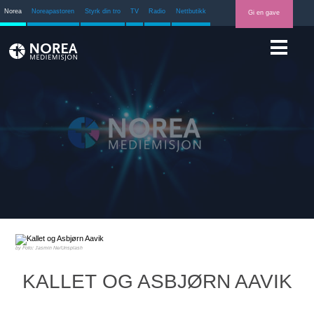
Norea
Noreapastoren
Styrk din tro
TV
Radio
Nettbutikk
Gi en gave
Foto: Jasmin Ne/Unsplash
KALLET OG ASBJØRN AAVIK