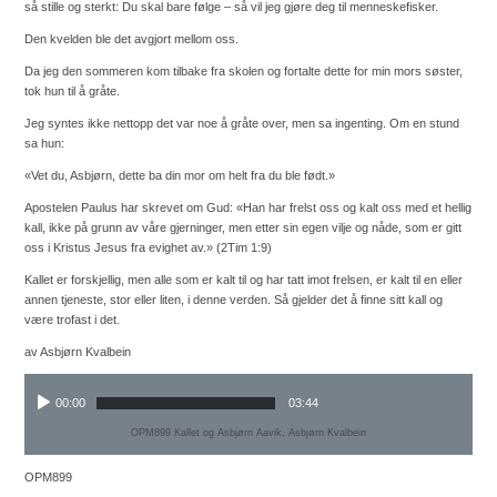
så stille og sterkt: Du skal bare følge – så vil jeg gjøre deg til menneskefisker.
Den kvelden ble det avgjort mellom oss.
Da jeg den sommeren kom tilbake fra skolen og fortalte dette for min mors søster,
tok hun til å gråte.
Jeg syntes ikke nettopp det var noe å gråte over, men sa ingenting. Om en stund
sa hun:
«Vet du, Asbjørn, dette ba din mor om helt fra du ble født.»
Apostelen Paulus har skrevet om Gud: «Han har frelst oss og kalt oss med et hellig
kall, ikke på grunn av våre gjerninger, men etter sin egen vilje og nåde, som er gitt
oss i Kristus Jesus fra evighet av.» (2Tim 1:9)
Kallet er forskjellig, men alle som er kalt til og har tatt imot frelsen, er kalt til en eller
annen tjeneste, stor eller liten, i denne verden. Så gjelder det å finne sitt kall og
være trofast i det.
av Asbjørn Kvalbein
00:00
03:44
OPM899 Kallet og Asbjørn Aavik, Asbjørn Kvalbein
OPM899