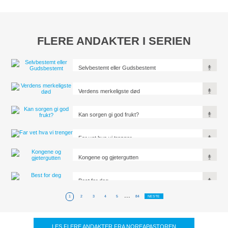
FLERE ANDAKTER I SERIEN
Selvbestemt eller Gudsbestemt
Verdens merkeligste død
Kan sorgen gi god frukt?
Far vet hva vi trenger
Kongene og gjetergutten
Best for deg
...
1
2
3
4
5
84
NESTE
LES FLERE ANDAKTER FRA NOREAPASTOREN