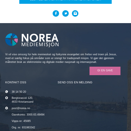
Vi vil vise omsorg for hele mennesket og forkynne evangeliet om frelse ved troen på Jesus,
med et særlig fokus på områder som er stengt for tradisjonell misjon. Vi gjør det gjennom
målrettet bruk av elektroniske og digitale medier nasjonalt og internasjonalt.
GI EN GAVE
KONTAKT OSS
SEND OSS EN MELDING
38 14 50 20
Bergtorasvei 120,
4633 Kristiansand
post@norea.no
Gavekonto: 3000.63.49494
Vipps-nr: 45085
Org. nr: 931983342