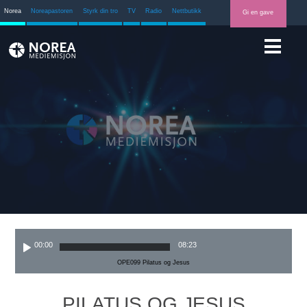
Norea
Noreapastoren
Styrk din tro
TV
Radio
Nettbutikk
Gi en gave
00:00
08:23
OPE099 Pilatus og Jesus
PILATUS OG JESUS