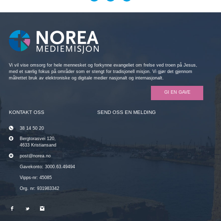
Vi vil vise omsorg for hele mennesket og forkynne evangeliet om frelse ved troen på Jesus,
med et særlig fokus på områder som er stengt for tradisjonell misjon. Vi gjør det gjennom
målrettet bruk av elektroniske og digitale medier nasjonalt og internasjonalt.
GI EN GAVE
KONTAKT OSS
SEND OSS EN MELDING
38 14 50 20
Bergtorasvei 120,
4633 Kristiansand
post@norea.no
Gavekonto: 3000.63.49494
Vipps-nr: 45085
Org. nr: 931983342