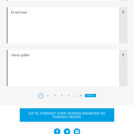
Et nytt bud
Jesus gråter
...
1
2
3
4
5
13
NESTE
GÅ TIL OVERSIKT OVER NOREAS ANDAKTER OG
PODKAST-SERIER