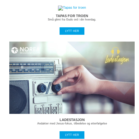
TAPAS FOR TROEN
Små glimt fra Guds ord i din hverdag.
LYTT HER
LADESTASJON
Andakter med Jesus-fokus, tilbedelse og etterfølgelse
LYTT HER