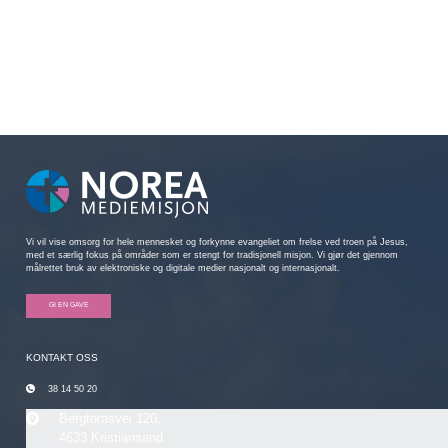
Vi vil vise omsorg for hele mennesket og forkynne evangeliet om frelse ved troen på Jesus,
med et særlig fokus på områder som er stengt for tradisjonell misjon. Vi gjør det gjennom
målrettet bruk av elektroniske og digitale medier nasjonalt og internasjonalt.
GI EN GAVE
KONTAKT OSS
38 14 50 20
Bergtorasvei 120,
4633 Kristiansand