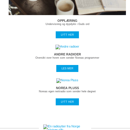
OPPLÆRING
Undervisning og dypdykk i Guds ord
LYTT HER
ANDRE RADIOER
Oversikt over hvem som sender Noreas programmer
LES MER
NOREA PLUSS
Noreas egen nettradio som sender hele døgnet
LYTT HER