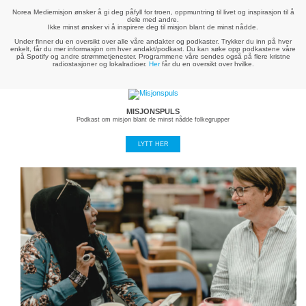
Norea Mediemisjon ønsker å gi deg påfyll for troen, oppmuntring til livet og inspirasjon til å
dele med andre.
Ikke minst ønsker vi å inspirere deg til misjon blant de minst nådde.
Under finner du en oversikt over alle våre andakter og podkaster. Trykker du inn på hver
enkelt, får du mer informasjon om hver andakt/podkast. Du kan søke opp podkastene våre
på Spotify og andre strømmetjenester. Programmene våre sendes også på flere kristne
radiostasjoner og lokalradioer.
Her
får du en oversikt over hvilke.
MISJONSPULS
Podkast om misjon blant de minst nådde folkegrupper
LYTT HER