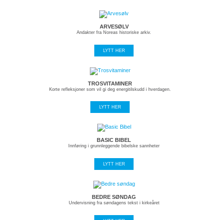
ARVESØLV
Andakter fra Noreas historiske arkiv.
LYTT HER
TROSVITAMINER
Korte refleksjoner som vil gi deg energitilskudd i hverdagen.
LYTT HER
BASIC BIBEL
Innføring i grunnleggende bibelske sannheter
LYTT HER
BEDRE SØNDAG
Undervisning fra søndagens tekst i kirkeåret