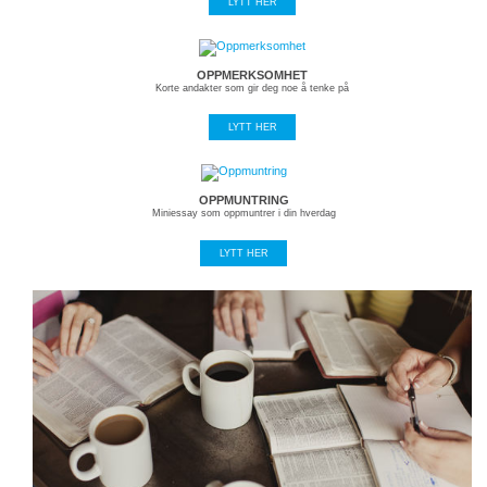
LYTT HER
OPPMERKSOMHET
Korte andakter som gir deg noe å tenke på
LYTT HER
OPPMUNTRING
Miniessay som oppmuntrer i din hverdag
LYTT HER