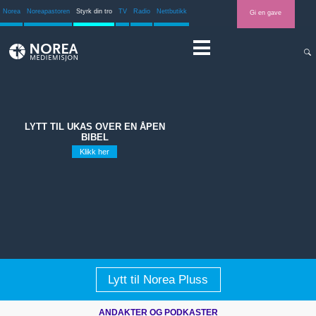
Norea
Noreapastoren
Styrk din tro
TV
Radio
Nettbutikk
Gi en gave
LYTT TIL UKAS OVER EN ÅPEN
BIBEL
Klikk her
Lytt til Norea Pluss
ANDAKTER OG PODKASTER