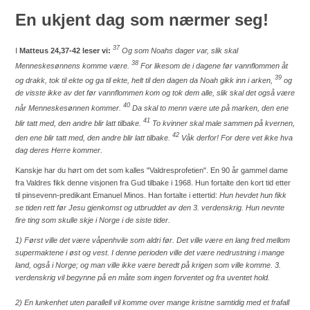
En ukjent dag som nærmer seg!
37
I
Matteus 24,37-42 leser vi:
Og som Noahs dager var, slik skal
38
Menneskesønnens komme være.
For likesom de i dagene før vannflommen åt
39
og drakk, tok til ekte og ga til ekte, helt til den dagen da Noah gikk inn i arken,
og
de visste ikke av det før vannflommen kom og tok dem alle, slik skal det også være
40
når Menneskesønnen kommer.
Da skal to menn være ute på marken, den ene
41
blir tatt med, den andre blir latt tilbake.
To kvinner skal male sammen på kvernen,
42
den ene blir tatt med, den andre blir latt tilbake.
Våk derfor! For dere vet ikke hva
dag deres Herre kommer.
Kanskje har du hørt om det som kalles "Valdresprofetien".
En 90 år gammel dame
fra Valdres fikk denne visjonen fra Gud tilbake i 1968. Hun fortalte den kort tid etter
til pinsevenn-predikant Emanuel Minos. Han fortalte i ettertid:
Hun hevdet hun fikk
se tiden rett før Jesu gjenkomst og utbruddet av den 3. verdenskrig. Hun nevnte
fire ting som skulle skje i Norge i de siste tider.
1) Først ville det være våpenhvile som aldri før. Det ville være en lang fred mellom
supermaktene i øst og vest. I denne perioden ville det være nedrustning i mange
land, også i Norge; og man ville ikke være beredt på krigen som ville komme. 3.
verdenskrig vil begynne på en måte som ingen forventet og fra uventet hold.
2) En lunkenhet uten parallell vil komme over mange kristne samtidig med et frafall