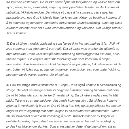
fra levende kristendom. De vil ikke være åpne for forkynnelse og vil ikke høre om
synd, nåde, loven, evangeliet, anger og gjenopprettelse. Isteden vil det komme et
substitutt; lykkekristendom. Det viktige vil være å ha suksess; være noe, ha
materielle ting, noe Gud imidlertid ikke har lovet oss. Kirker og bedehus kommer til
å bli tommere og tommere. Istedenfor forkynnelse vil underholdning, kunst og kultur
invadere kirkene hvor det skulle vært omvendelse og vekkelse. Det vil skje rett før
Jesus komme.
3) Det vil bli en moralsk oppløsning som Norge ikke har sett maken til før. Folk vil
leve sammen som gifte uten å være gift. Det vil være mye urenhet før giftemål og
mye utroskap. Dette vil bli sett på som normalt og rettferdiggjort fra alle hold, selv i
kristne miljøer. TV vil fylles med slik forferdelig vold som lærer folk å drepe
hverandre. Som konsekvens vil det bli utrygt å gå på gatene; folk vil kopiere det de
ser. Luften vil fylles opp av mange tv-kanaler som bruker sex som underholdning,
noe som burde være reservert for ekteskap.
4) Folk fra fattige land vil strømme til Europa. De vil også komme til Skandinavia og
Norge. De vil bli så mange at folk vil begynne å mislike dem og bli harde mot dem.
De vil bli behandlet som jøder før 2. verdenskrig. Da vil våre synders mål ha blitt
nådd. Tårene strømmet nedover den gamle kvinnens kinn. Så vil Jesus komme
igjen og 3. verdenskrig bryte ut. Det vil bli en kort krig og alt jeg tidligere har sett av
kriger vil være ingenting mot dette. Krigen vil bli avsluttet ved atombomber. Luften
blir så forurenset at det vil bli vanskelig å puste. Konsekvensene av krigen vil
omfatte Amerika, Japan, Australia og de rike nasjonene. Vannet blir ødelagt og
jorden kan ikke lenger dyrkes. Som et resultat av dette vil det kun bli en rest av