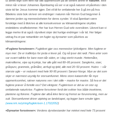
Et annet tegn som flere har blitt oppmerksom på de senere årene er
naturen
. Ikke
minst når vi leser Johannes Åpenbaring så ser vi at også naturen vil påvirkes i den
siste tid før Jesus kommer igjen. Det vil bli for omfattende her å gå inn på hva
Bibelens siste bok skriver om endringer i naturen når Herren Gud begynner å
dømme jorden og menneskeheten for deres synder. Vi skal åpenbart være
forsiktige med å tilskrive at alle konsekvenser av klimaendringene skyldes
endetidens straffedommer. Her har kun Herren Gud selv oversikten. Likevel kan vi
legge merke til at også i dyrelivet skjer det hurtige endringer i vår tid. Her følger
utdrag fra et par nettartikler om fugler og dyrearter som påvirkes av
klimaendringene:
«Fuglene forsvinner»:
Fuglelivet gjør oss mennesker lykkeligere. Men fuglene er
mye mer: De er trafikklys for jorda vi lever på. Og nå lyser det rødt.
Flere arter som
var svært tallrike for bare noen tiår siden, er i dag sterkt truede. Hettemåke,
makrellterne, vipe og krykkje, har alle gått ned 80–95 prosent. Sanglerke, stær,
gråspurv, granmeis, gråmåke, ærfugl og tjeld, alle ned 20–50 prosent.
Hubro – vår
største ugle – er redusert med hele 90-95 prosent i Sørøst-Norge.
Mye av det som
skjer er nærmest usynlig for storsamfunnet. Mens store katastrofer får mye
oppmerksomhet, rakner naturens vev i det stille – maske for maske.
Så hva er det
fuglene prøver å fortelle oss?
Det viktigste: Fuglekrisen er del av en stor og
omfattende naturkrise. Fuglene forsvinner fordi det svikter hos både insektene,
plantene og fiskene. Fuglene dør altså ikke først og fremst av forurensning, men av
sult. Storsamfunnet driver utpining av landskapet, og legger bare smuler igjen.
(www.nrk.no/ytring/fuglekrisen-1.17022052
)
«Dyrearter forsvinner»:
Verdens dyrebestander har minket med hele 73 prosent