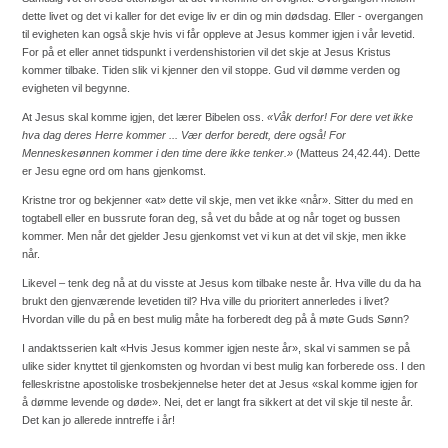
dette livet og det vi kaller for det evige liv er din og min dødsdag. Eller - overgangen
til evigheten kan også skje hvis vi får oppleve at Jesus kommer igjen i vår levetid.
For på et eller annet tidspunkt i verdenshistorien vil det skje at Jesus Kristus
kommer tilbake. Tiden slik vi kjenner den vil stoppe. Gud vil dømme verden og
evigheten vil begynne.
At Jesus skal komme igjen, det lærer Bibelen oss.
«Våk derfor! For dere vet ikke
hva dag deres Herre kommer ... Vær derfor beredt, dere også! For
Menneskesønnen kommer i den time dere ikke tenker.»
(Matteus 24,42.44). Dette
er Jesu egne ord om hans gjenkomst.
Kristne tror og bekjenner «at» dette vil skje, men vet ikke «når». Sitter du med en
togtabell eller en bussrute foran deg, så vet du både at og når toget og bussen
kommer. Men når det gjelder Jesu gjenkomst vet vi kun at det vil skje, men ikke
når.
Likevel – tenk deg nå at du visste at Jesus kom tilbake neste år. Hva ville du da ha
brukt den gjenværende levetiden til? Hva ville du prioritert annerledes i livet?
Hvordan ville du på en best mulig måte ha forberedt deg på å møte Guds Sønn?
I andaktsserien kalt «Hvis Jesus kommer igjen neste år», skal vi sammen se på
ulike sider knyttet til gjenkomsten og hvordan vi best mulig kan forberede oss. I den
felleskristne apostoliske trosbekjennelse heter det at Jesus «skal komme igjen for
å dømme levende og døde». Nei, det er langt fra sikkert at det vil skje til neste år.
Det kan jo allerede inntreffe i år!