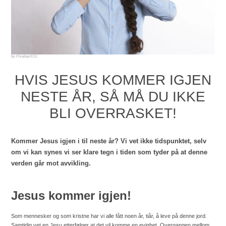
Pixabay/CCL
HVIS JESUS KOMMER IGJEN
NESTE ÅR, SÅ MÅ DU IKKE
BLI OVERRASKET!
Kommer Jesus igjen i til neste år? Vi vet ikke tidspunktet, selv
om vi kan synes vi ser klare tegn i tiden som tyder på at denne
verden går mot avvikling.
Jesus kommer igjen!
Som mennesker og som kristne har vi alle fått noen år, tiår, å leve på denne jord.
Samtidig vet en Jesu etterfølger at det vil komme en evighet. Overgangen mellom