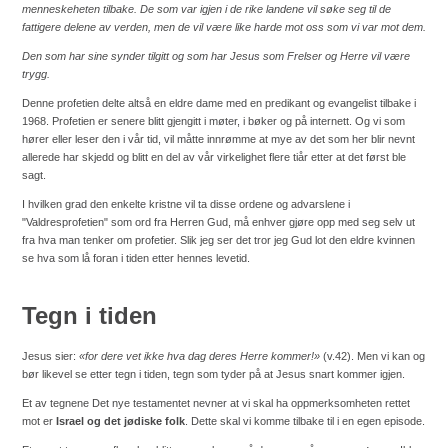
menneskeheten tilbake. De som var igjen i de rike landene vil søke seg til de
fattigere delene av verden, men de vil være like harde mot oss som vi var mot dem.
Den som har sine synder tilgitt og som har Jesus som Frelser og Herre vil være
trygg.
Denne profetien delte altså en eldre dame med en predikant og evangelist tilbake i
1968. Profetien er senere blitt gjengitt i møter, i bøker og på internett. Og vi som
hører eller leser den i vår tid, vil måtte innrømme at mye av det som her blir nevnt
allerede har skjedd og blitt en del av vår virkelighet flere tiår etter at det først ble
sagt.
I hvilken grad den enkelte kristne vil ta disse ordene og advarslene i
"Valdresprofetien" som ord fra Herren Gud, må enhver gjøre opp med seg selv ut
fra hva man tenker om profetier. Slik jeg ser det tror jeg Gud lot den eldre kvinnen
se hva som lå foran i tiden etter hennes levetid.
Tegn i tiden
Jesus sier:
«for dere vet ikke hva dag deres Herre kommer!»
(v.42). Men vi kan og
bør likevel se etter tegn i tiden, tegn som tyder på at Jesus snart kommer igjen.
Et av tegnene Det nye testamentet nevner at vi skal ha oppmerksomheten rettet
mot er
Israel og det jødiske folk
. Dette skal vi komme tilbake til i en egen episode.