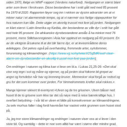
siden 1970, ifølge en WWF-rapport (Verdens naturfond). Nedgangen er størst blant
arter som lever i ferskvann. Disse bestandene har i snitt gått ned med 85 prosent
fra 1970 til 2020.
Rapporten føyer seg inn i rekken av dystre advarsler om at vi
mister natur i et alarmerende tempo, og at vi nærmer oss farlige vippepunkter for
hva naturen kan tåle. Dette utgjør en alvorlig trussel mot livet på jorden.
Nedgangen
er klart størst i Latin-Amerika og Karibia, der bestandene av ville dyr i snitt har gått
ned hele 95 prosent.
De afrikanske dyrebestandene anslås å ha minket med 76
prosent, mens Stillehavsregionen i Asia har opplevd en nedgang på 60 prosent.
En
av de viktigste årsakene til at det blir færre dyr, er at leveområdene deres
ødelegges. Det pekes også på overhøsting, fremmede arter, sykdommer,
forurensing og klimaendringer.
(
https://www.vg.no/nyheter/i/25qBdR/wwf-slaar-
alarm-om-dyrebestander-en-alvorlig-trussel-mot-livet-paa-jorden
)
Om endringer i naturen og klima kan vi lese om bl.a. i
Lukas 21,25-26
:
«Det skal
vise seg tegn i sol og måne og stjerner, og på jorden skal folkene bli grepet av
angst og fortvilelse når hav og brenning bruser. Mennesker skal forgå av redsel og
gru for det som kommer over jorden. For himmelrommets krefter skal rokkes.»
Mange kjenner sikkert til eventyret «Ulven og de tre grisene». Ulven blåser ned
huset til de to grisene som ikke tar det så nøye med å reise bærekraftige hus. I
overført betydning - i vår tid er ulven et bilde på konsekvenser av klimaendringene.
Ja selv murhus faller i dag fordi havnivået har vasket vekk grunnen som huset stod
på.
Ja, jeg tror store klimaendringer og endringer i naturen viser oss at vi lever i den
siste tid.
Og samtidig – dette er noe som alltid har vært i større eller mindre grad.