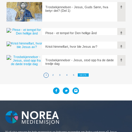
Trosbekjennelsen - Jesus, Guds Sønn, hva
betyr det? (Del 1)
Pinse - et tempel for Den hellige ånd
Kristi himmelfart, hvor ble Jesus av?
Trosbekjennelser - Jesus, stod opp fra de døde
tredje dag
1
2
3
4
5
NESTE
Vi vil vise omsorg for hele mennesket og forkynne evangeliet om frelse ved troen på Jesus,