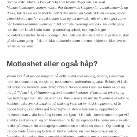
Som vi leste i Matteus kap.24: "
Og som Noahs dager var, slik skal
Menneskesønnens komme være. For likesom de i dagene før vannflommen åt og
drakk, tok til ekte og ga til ekte, helt til den dagen da Noah gikk inn i arken, og de
visste ikke av det før vannflommen kom og tok dem alle, slik skal det også være
når Menneskesønnen kommer."
Det normale hverdagslivet gikk sin vante gang
hos de som Noah levde blant - giftermål og arbeid, men også k
riger
og naturkatastrofer.
Altså – poenget i Jesu tale om den siste tid er at jordelivet skal
gå sin vante gang – folk ser ikke katastrofen som kommer, skjønner ikke alvoret
før det er for sent.
Motløshet eller også håp?
Vi kan forstå at mange reagerer på dette budskapet om krig, umoral, klima/miljø
m.m. med motløshet, oppgitthet, nedstemthet, usikkerhet og apati. Enkelte vil i alle
fall tenke noe liknende som dette:
«Kjære Noreapastor! Hele uka hører vi om og
ser på TV om krig i Midtøsten og andre steder i verden. Vi hører om orkaner og
nye hetebølger som slår inn over oss. Kan vi ikke i det minste få komme til kirke og
bedehus, eller lytte til andakter på radio og internett for å bli litt oppstemt, få litt
«good feeling» i en ellers grå hverdag?»
Ja, denne følelsen av oppgitthet og
motløshet kan vi alle forstå og kjenne oss igjen i. Like fullt - som kristne trenger vi å
snakke sant om livet, og om tilværelsen. Vi får det egentlig ikke bedre om vi skjuler,
holder på avstand de ubehagelige sannhetene om klodens tilstand. Og samtidig – vi
trenger både å høre og fortelle en bedre historie, en med håp for livet nå og
framtiden, ikke minst den bunnsolide virkelige sannheten om hva som venter Jesu