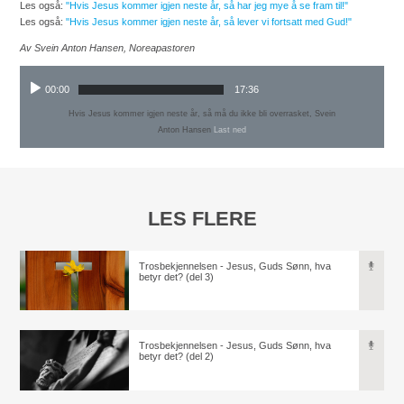
Les også:
"Hvis Jesus kommer igjen neste år, så har jeg mye å se fram til!"
Les også:
"Hvis Jesus kommer igjen neste år, så lever vi fortsatt med Gud!"
Av Svein Anton Hansen, Noreapastoren
00:00
17:36
Hvis Jesus kommer igjen neste år, så må du ikke bli overrasket, Svein
Anton Hansen
Last ned
LES FLERE
Trosbekjennelsen - Jesus, Guds Sønn, hva
betyr det? (del 3)
Trosbekjennelsen - Jesus, Guds Sønn, hva
betyr det? (del 2)