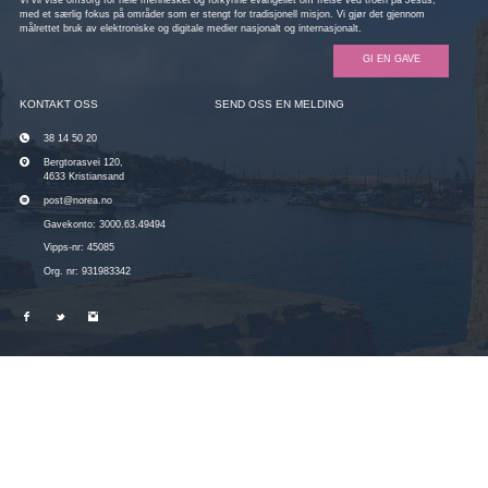
med et særlig fokus på områder som er stengt for tradisjonell misjon. Vi gjør det gjennom
målrettet bruk av elektroniske og digitale medier nasjonalt og internasjonalt.
GI EN GAVE
KONTAKT OSS
SEND OSS EN MELDING
38 14 50 20
Bergtorasvei 120,
4633 Kristiansand
post@norea.no
Gavekonto: 3000.63.49494
Vipps-nr: 45085
Org. nr: 931983342