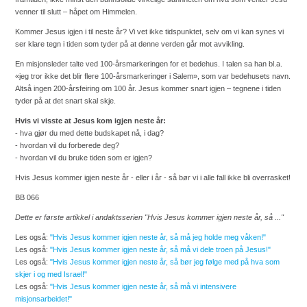
venner til slutt – håpet om Himmelen.
Kommer Jesus igjen i til neste år?
Vi vet ikke tidspunktet, selv om vi kan synes vi
ser klare tegn i tiden som tyder på at denne verden går mot avvikling.
En misjonsleder talte ved 100-årsmarkeringen for et bedehus. I talen sa han bl.a.
«jeg tror ikke det blir flere 100-årsmarkeringer i Salem», som var bedehusets navn.
Altså ingen 200-årsfeiring om 100 år. Jesus kommer snart igjen – tegnene i tiden
tyder på at det snart skal skje.
Hvis vi visste at Jesus kom igjen neste år:
- hva gjør du med dette budskapet nå, i dag?
- h
vordan vil du forberede deg?
- h
vordan vil du bruke tiden som er igjen?
Hvis Jesus kommer igjen neste år - eller i år - så bør vi i alle fall ikke bli overrasket!
BB 066
Dette er første artikkel i andaktsserien "Hvis Jesus kommer igjen neste år, så ..."
Les også:
"Hvis Jesus kommer igjen neste år, så må jeg holde meg våken!"
Les også:
"Hvis Jesus kommer igjen neste år, så må vi dele troen på Jesus!"
Les også:
"Hvis Jesus kommer igjen neste år, så bør jeg følge med på hva som
skjer i og med Israel!"
Les også:
"Hvis Jesus kommer igjen neste år, så må vi intensivere
misjonsarbeidet!"