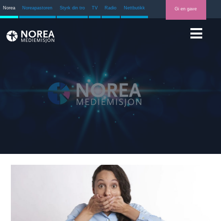
Norea
Noreapastoren
Styrk din tro
TV
Radio
Nettbutikk
Gi en gave