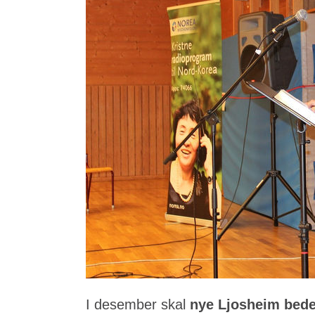
I desember skal
nye Ljosheim bed