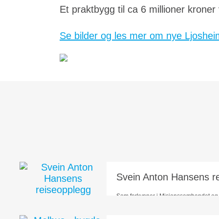
Et praktbygg til ca 6 millioner kroner
Se bilder og les mer om nye Ljoshe
Svein Anton Hansens r
Som forkynner i Misjonssambandet og
deltar jeg primært på møter i Misjons
pastor) og på møter for Norea i...