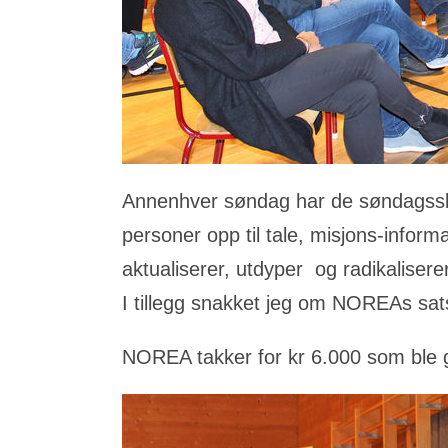
Annenhver søndag har de søndagssk
personer opp til tale, misjons-infor
aktualiserer, utdyper og radikaliser
I tillegg snakket jeg om NOREAs sats
NOREA takker for kr 6.000 som ble gitt