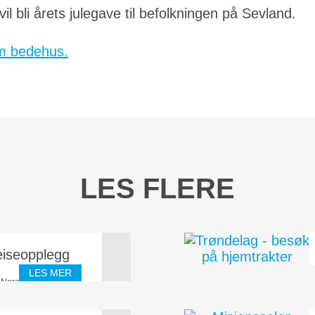
 vil bli årets julegave til befolkningen på Sevland.
im bedehus.
LES FLERE
eiseopplegg
LES MER
 Norea Mediemisjon,
salen Sandnes (som