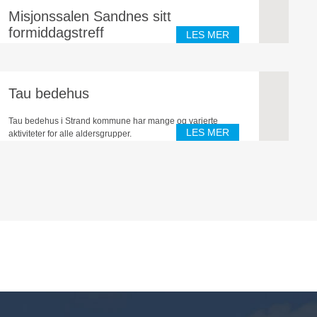
Misjonssalen Sandnes sitt
formiddagstreff
LES MER
Formiddagstreffet (eldretreffet) arrangerte enkel basar for
NOREA.
Tau bedehus
Tau bedehus i Strand kommune har mange og varierte
LES MER
aktiviteter for alle aldersgrupper.