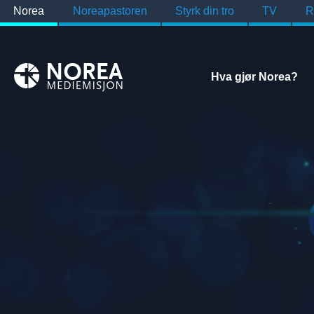
Norea
Noreapastoren
Styrk din tro
TV
R
Hva gjør Norea?