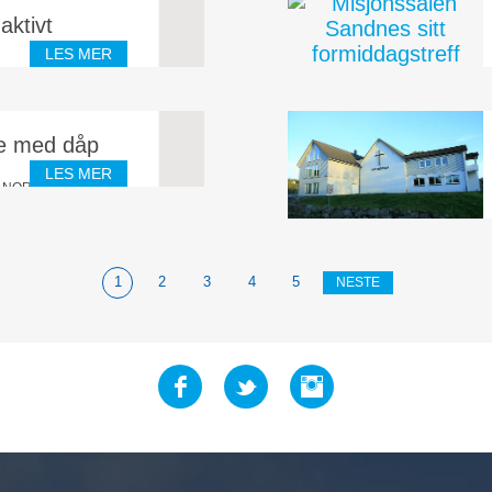
aktivt
LES MER
ndheim, har et bedehus
e med dåp
LES MER
rt NOREA mediemisjon
onsarbeidet vi driver.
1
2
3
4
5
NESTE