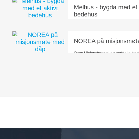
Melhus - bygda med et 
bedehus
Melhus, en bygd ca 20 km sør for Tro
som rommer en allsidig aktivitet.
NOREA på misjonsmøt
Ogna Misjonsforsamling hadde invite
til både å tale og informere om det misj
Og jammen ble også et...