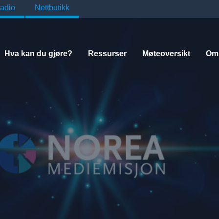
adio
Nettbutikk
Hva kan du gjøre?
Ressurser
Møteoversikt
Om