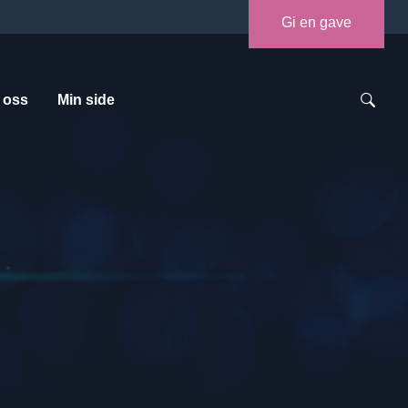
Gi en gave
 oss
Min side