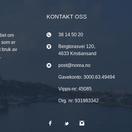
KONTAKT OSS
38 14 50 20
liet om
r som er
Bergtorasvei 120,
t bruk av
4633 Kristiansand
.
post@norea.no
Gavekonto: 3000.63.49494
Vipps-nr: 45085
Org. nr: 931983342