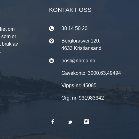
KONTAKT OSS
38 14 50 20
liet om
r som er
Bergtorasvei 120,
t bruk av
4633 Kristiansand
.
post@norea.no
Gavekonto: 3000.63.49494
Vipps-nr: 45085
Org. nr: 931983342