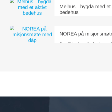
Melhus - bygda med et 
bedehus
Melhus, en bygd ca 20 km sør for Tro
som rommer en allsidig aktivitet.
NOREA på misjonsmøt
Ogna Misjonsforsamling hadde invite
til både å tale og informere om det misj
Og jammen ble også et...