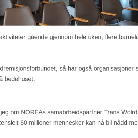
ktiviteter gående gjennom hele uken; flere barnel
 Indremisjonsforbundet, så har også organisasjone
på bedehuset.
e jeg om NOREAs samabrbeidspartner Trans Wolrd
otensielt 60 millioner mennesker kan nå bli nådd m