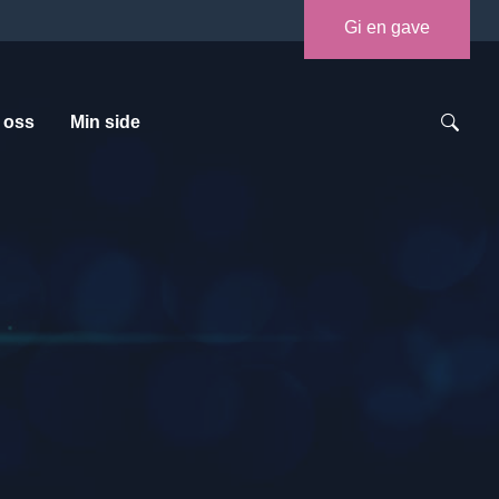
Gi en gave
 oss
Min side