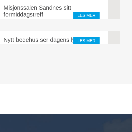
Misjonssalen Sandnes sitt
formiddagstreff
LES MER
Formiddagstreffet (eldretreffet) arrangerte enkel basar for
NOREA.
Nytt bedehus ser dagens lys
LES MER
På Sevland på Karmøy kommune reises et nytt og moderne
bedehus. Bedehus-forsamlingen har gjennom mange år tatt
imot NOREA-møter.