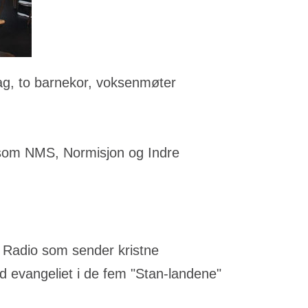
ag, to barnekor, voksenmøter
r som NMS, Normisjon og Indre
 Radio som sender kristne
ed evangeliet i de fem "Stan-landene"