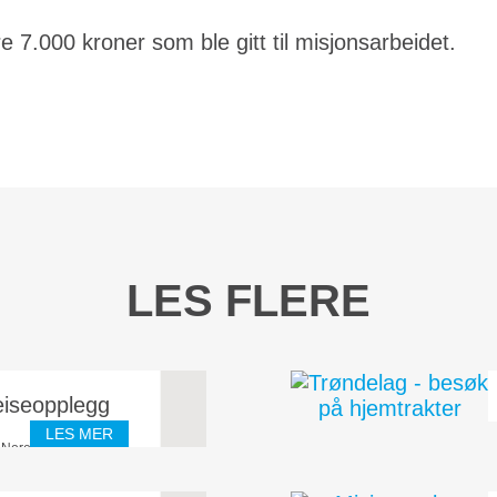
 7.000 kroner som ble gitt til misjonsarbeidet.
LES FLERE
eiseopplegg
LES MER
 Norea Mediemisjon,
salen Sandnes (som