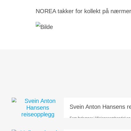
NOREA takker for kollekt på nærmere
Svein Anton Hansens r
Som forkynner i Misjonssambandet og
deltar jeg primært på møter i Misjons
pastor) og på møter for Norea i...