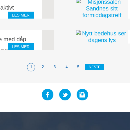
aktivt
LES MER
ndheim, har et bedehus
e med dåp
LES MER
rt NOREA mediemisjon
onsarbeidet vi driver.
1
2
3
4
5
NESTE