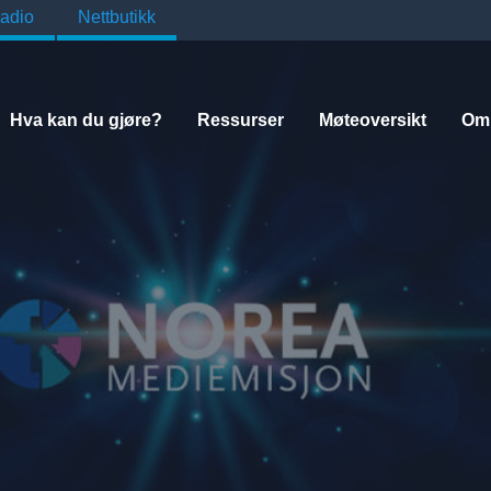
adio
Nettbutikk
Hva kan du gjøre?
Ressurser
Møteoversikt
Om