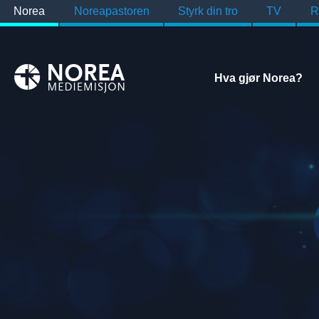
Norea
Noreapastoren
Styrk din tro
TV
R
Hva gjør Norea?