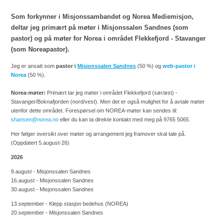
Som forkynner i Misjonssambandet og Norea Mediemisjon,
deltar jeg primært på møter i Misjonssalen Sandnes (som
pastor) og på møter for Norea i området Flekkefjord - Stavanger
(som Noreapastor).
Jeg er ansatt som
pastor i
Misjonssalen Sandnes
(50 %) og
web-pastor i
Norea
(50 %).
Norea-møter:
Primært tar jeg møter i området Flekkefjord (sør/øst) -
Stavanger/Boknafjorden (nord/vest). Men det er også mulighet for å avtale møter
utenfor dette området. Forespørsel om NOREA-møter kan sendes til:
shansen@norea.no
eller du kan ta direkte kontakt med meg på 9765 5065.
Her følger oversikt over møter og arrangement jeg framover skal tale på.
(Oppdatert 5.august-26)
2026
9.august - Misjonssalen Sandnes
16.august - Misjonssalen Sandnes
30.august - Misjonssalen Sandnes
13.september - Klepp stasjon bedehus (NOREA)
20.september - Misjonssalen Sandnes