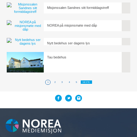
Misjonssalen Sandnes sitt formiddagstreff
NOREA på misjonsmøte med dåp
Nytt bedehus ser dagens lys
Tau bedehus
1
2
3
4
5
NESTE