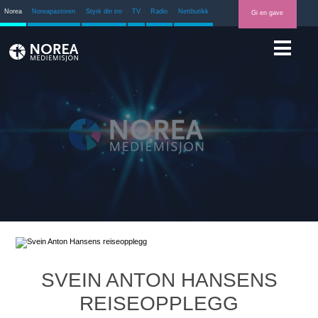
Norea
Noreapastoren
Styrk din tro
TV
Radio
Nettbutikk
Gi en gave
SVEIN ANTON HANSENS
REISEOPPLEGG