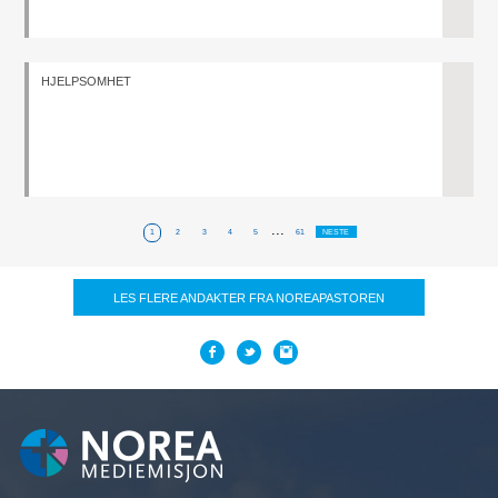
HJELPSOMHET
...
1
2
3
4
5
61
NESTE
LES FLERE ANDAKTER FRA NOREAPASTOREN