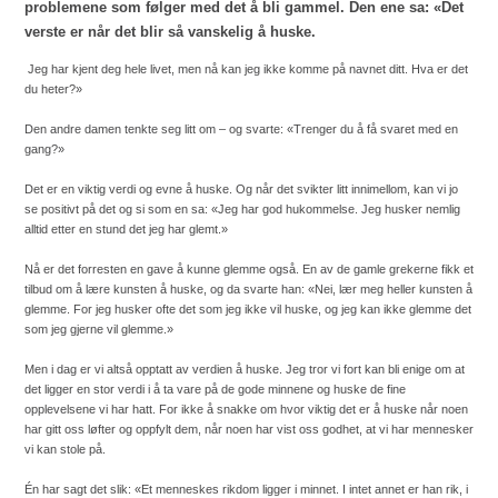
problemene som følger med det å bli gammel. Den ene sa: «Det
verste er når det blir så vanskelig å huske.
Jeg har kjent deg hele livet, men nå kan jeg ikke komme på navnet ditt. Hva er det
du heter?»
Den andre damen tenkte seg litt om – og svarte: «Trenger du å få svaret med en
gang?»
Det er en viktig verdi og evne å huske. Og når det svikter litt innimellom, kan vi jo
se positivt på det og si som en sa: «Jeg har god hukommelse. Jeg husker nemlig
alltid etter en stund det jeg har glemt.»
Nå er det forresten en gave å kunne glemme også. En av de gamle grekerne fikk et
tilbud om å lære kunsten å huske, og da svarte han: «Nei, lær meg heller kunsten å
glemme. For jeg husker ofte det som jeg ikke vil huske, og jeg kan ikke glemme det
som jeg gjerne vil glemme.»
Men i dag er vi altså opptatt av verdien å huske. Jeg tror vi fort kan bli enige om at
det ligger en stor verdi i å ta vare på de gode minnene og huske de fine
opplevelsene vi har hatt. For ikke å snakke om hvor viktig det er å huske når noen
har gitt oss løfter og oppfylt dem, når noen har vist oss godhet, at vi har mennesker
vi kan stole på.
Én har sagt det slik: «Et menneskes rikdom ligger i minnet. I intet annet er han rik, i