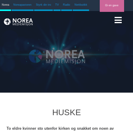
Norea
Noreapastoren
Styrk din tro
TV
Radio
Nettbutikk
Gi en gave
HUSKE
To eldre kvinner sto utenfor kirken og snakket om noen av