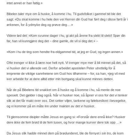
intet annet er han fattig.»
Bibelen taler mye om å huske, å komme i hu. Til gudsfolket i gammel tid ble det
sagt: «Du skal komme i hu hele den vei Herren din Gud har ført deg i disse førti år i
ørkenen, for å ydmyke deg og prøve deg …»
Videre lød det: «Kom svunne dager i hu, gi akt på årene fra slekt til slekt! Spør din
far, han vil kunngjøre deg det – dine gamle, de vil si deg det.» –
«Kom i hu de ting som hendte fra eldgammel tid, at jeg er Gud, og ingen annen.»
Ofte trenger vi ikke å lære noe helt nytt. Vi trenger mye mer å bli minnet på det, så
vi husker det vi allerede vet. Derfor arbeidet apostelen Peter utrettelig for å
innprente de viktige sannhetene om Gud hos tilhørerne – for, sa han, «jeg vil med
iver arbeide for at dere alltid etter min bortgang skal kunne minnes dette».
Når de på Bibelens tid snakket om å huske og å komme i hu, så mente de noe
spesielt. Det gjelder i dag også. Når vi husker noe, så åpner vi oss for det vi tenker
slik at det får makt over oss. Det setter viljen, tankene og følelseslivet i bevegelse,
og vi kommer på en måte inn under makten av det vi husker.
Til glemsomme disipler måtte Jesus en gang si: «Forstår dere ennå ikke? Husker
dere ikke de fem brød til de fem tusen, og hvor mange kurver dere tok opp …»
Da Jesus slik hadde minnet dem på brødunderet, ble de fornyet i sin tro, de kom