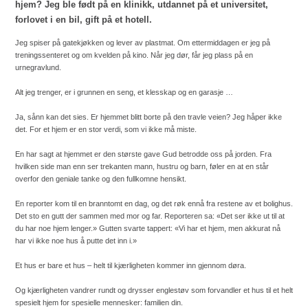
hjem? Jeg ble født på en klinikk, utdannet på et universitet,
forlovet i en bil, gift på et hotell.
Jeg spiser på gatekjøkken og lever av plastmat. Om ettermiddagen er jeg på
treningssenteret og om kvelden på kino. Når jeg dør, får jeg plass på en
urnegravlund.
Alt jeg trenger, er i grunnen en seng, et klesskap og en garasje …
Ja, sånn kan det sies. Er hjemmet blitt borte på den travle veien? Jeg håper ikke
det. For et hjem er en stor verdi, som vi ikke må miste.
En har sagt at hjemmet er den største gave Gud betrodde oss på jorden. Fra
hvilken side man enn ser trekanten mann, hustru og barn, føler en at en står
overfor den geniale tanke og den fullkomne hensikt.
En reporter kom til en branntomt en dag, og det røk ennå fra restene av et bolighus.
Det sto en gutt der sammen med mor og far. Reporteren sa: «Det ser ikke ut til at
du har noe hjem lenger.» Gutten svarte tappert: «Vi har et hjem, men akkurat nå
har vi ikke noe hus å putte det inn i.»
Et hus er bare et hus – helt til kjærligheten kommer inn gjennom døra.
Og kjærligheten vandrer rundt og drysser englestøv som forvandler et hus til et helt
spesielt hjem for spesielle mennesker: familien din.