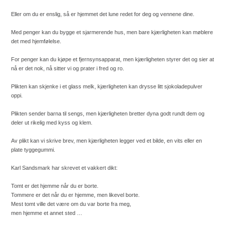
Eller om du er enslig, så er hjemmet det lune redet for deg og vennene dine.
Med penger kan du bygge et sjarmerende hus, men bare kjærligheten kan møblere
det med hjemfølelse.
For penger kan du kjøpe et fjernsynsapparat, men kjærligheten styrer det og sier at
nå er det nok, nå sitter vi og prater i fred og ro.
Plikten kan skjenke i et glass melk, kjærligheten kan drysse litt sjokoladepulver
oppi.
Plikten sender barna til sengs, men kjærligheten bretter dyna godt rundt dem og
deler ut rikelig med kyss og klem.
Av plikt kan vi skrive brev, men kjærligheten legger ved et bilde, en vits eller en
plate tyggegummi.
Karl Sandsmark har skrevet et vakkert dikt:
Tomt er det hjemme når du er borte.
Tommere er det når du er hjemme, men likevel borte.
Mest tomt ville det være om du var borte fra meg,
men hjemme et annet sted …