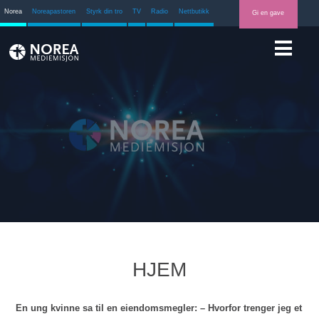
Norea
Noreapastoren
Styrk din tro
TV
Radio
Nettbutikk
Gi en gave
HJEM
En ung kvinne sa til en eiendomsmegler: – Hvorfor trenger jeg et