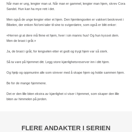
Når man er ung, lengter man ut. Når man er gammel, lengter man hjem, skrev Cora
Sandel. Hun kan ha mye rett i det.
Men også de unge lengter etter et hjem. Den hjemlengselen er vakkert beskrevet i
Bibelen, der enken No'omi taler til sine to svigerdøtre, som også er blitt enker:
«Herren gi at dere må finne et hjem, hver i sin manns hus! Og hun kysset dem.
Men de brast i gråt.»
Ja, de brast i gråt, for lengselen etter et godt og trygt hjem var så sterk.
Så ta vare på hjemmet ditt. Legg store kjærlighetsreserver inn i ditt hjem.
Og hjelp og oppmuntre alle som strever med å skape hjem og holde sammen hjem.
Be for de mange hjemmene.
Det er den lille biten ekstra av kjærlighet vi viser i hjemmet, som skaper den lille
biten av himmelen på jorden.
FLERE ANDAKTER I SERIEN