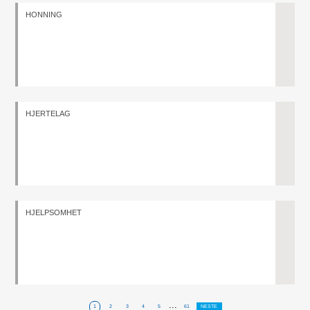
HONNING
HJERTELAG
HJELPSOMHET
...
1
2
3
4
5
61
NESTE