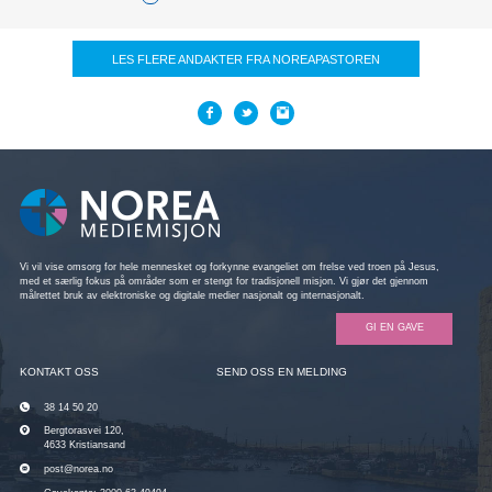
LES FLERE ANDAKTER FRA NOREAPASTOREN
Vi vil vise omsorg for hele mennesket og forkynne evangeliet om frelse ved troen på Jesus,
med et særlig fokus på områder som er stengt for tradisjonell misjon. Vi gjør det gjennom
målrettet bruk av elektroniske og digitale medier nasjonalt og internasjonalt.
GI EN GAVE
KONTAKT OSS
SEND OSS EN MELDING
38 14 50 20
Bergtorasvei 120,
4633 Kristiansand
post@norea.no