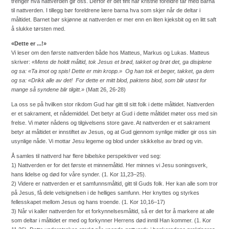
trenger hva nattverden gir oss. Derfor er det fint når kristne foreldre tar med barna
til nattverden. I tillegg bør foreldrene lære barna hva som skjer når de deltar i
måltidet. Barnet bør skjønne at nattverden er mer enn en liten kjeksbit og en litt saft
å slukke tørsten med.
«Dette er ...!»
Vi leser om den første nattverden både hos Matteus, Markus og Lukas. Matteus
skriver:
«Mens de holdt måltid, tok Jesus et brød, takket og brøt det, ga disiplene
og sa: «Ta imot og spis! Dette er min kropp.» Og han tok et beger, takket, ga dem
og sa: «Drikk alle av det! For dette er mitt blod, paktens blod, som blir utøst for
mange så syndene blir tilgitt.»
(Matt 26, 26-28)
La oss se på hvilken stor rikdom Gud har gitt til sitt folk i dette måltidet. Nattverden
er et sakrament, et nådemiddel. Det betyr at Gud i dette måltidet møter oss med sin
frelse. Vi møter nådens og tilgivelsens store gave. At nattverden er et sakrament
betyr at måltidet er innstiftet av Jesus, og at Gud gjennom synlige midler gir oss sin
usynlige nåde. Vi mottar Jesu legeme og blod under skikkelse av brød og vin.
Å samles til nattverd har flere bibelske perspektiver ved seg:
1) Nattverden er for det første et minnemåltid. Her minnes vi Jesu soningsverk,
hans lidelse og død for våre synder. (1. Kor 11,23–25).
2) Videre er nattverden er et samfunnsmåltid, gitt til Guds folk. Her kan alle som tror
på Jesus, få dele velsignelsen i de helliges samfunn. Her knyttes og styrkes
fellesskapet mellom Jesus og hans troende. (1. Kor 10,16–17)
3) Når vi kaller nattverden for et forkynnelsesmåltid, så er det for å markere at alle
som deltar i måltidet er med og forkynner Herrens død inntil Han kommer. (1. Kor