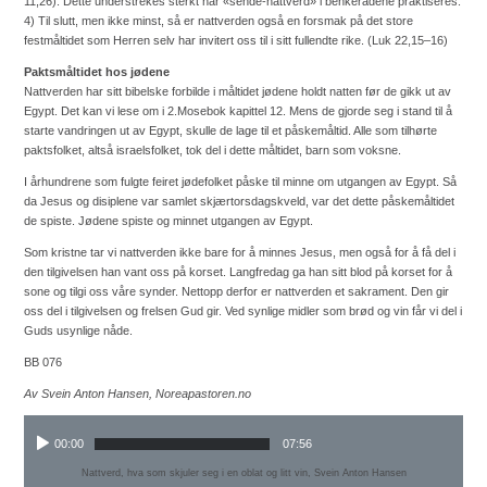
11,26). Dette understrekes sterkt når «sende-nattverd» i benkeradene praktiseres.
4) Til slutt, men ikke minst, så er nattverden også en forsmak på det store
festmåltidet som Herren selv har invitert oss til i sitt fullendte rike. (Luk 22,15–16)
Paktsmåltidet hos jødene
Nattverden har sitt bibelske forbilde i måltidet jødene holdt natten før de gikk ut av
Egypt. Det kan vi lese om i 2.Mosebok kapittel 12. Mens de gjorde seg i stand til å
starte vandringen ut av Egypt, skulle de lage til et påskemåltid. Alle som tilhørte
paktsfolket, altså israelsfolket, tok del i dette måltidet, barn som voksne.
I århundrene som fulgte feiret jødefolket påske til minne om utgangen av Egypt. Så
da Jesus og disiplene var samlet skjærtorsdagskveld, var det dette påskemåltidet
de spiste. Jødene spiste og minnet utgangen av Egypt.
Som kristne tar vi nattverden ikke bare for å minnes Jesus, men også for å få del i
den tilgivelsen han vant oss på korset. Langfredag ga han sitt blod på korset for å
sone og tilgi oss våre synder. Nettopp derfor er nattverden et sakrament. Den gir
oss del i tilgivelsen og frelsen Gud gir. Ved synlige midler som brød og vin får vi del i
Guds usynlige nåde.
BB 076
Av
Svein Anton Hansen, Noreapastoren.no
00:00
07:56
Nattverd, hva som skjuler seg i en oblat og litt vin, Svein Anton Hansen