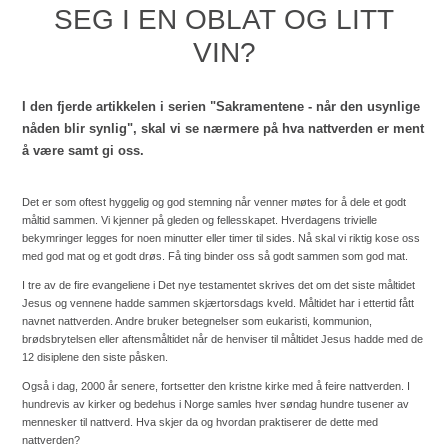
SEG I EN OBLAT OG LITT
VIN?
I den fjerde artikkelen i serien "Sakramentene - når den usynlige
nåden blir synlig", skal vi se nærmere på hva nattverden er ment
å være samt gi oss.
Det er som oftest hyggelig og god stemning når venner møtes for å dele et godt
måltid sammen. Vi kjenner på gleden og fellesskapet. Hverdagens trivielle
bekymringer legges for noen minutter eller timer til sides. Nå skal vi riktig kose oss
med god mat og et godt drøs. Få ting binder oss så godt sammen som god mat.
I tre av de fire evangeliene i Det nye testamentet skrives det om det siste måltidet
Jesus og vennene hadde sammen skjærtorsdags kveld. Måltidet har i ettertid fått
navnet nattverden. Andre bruker betegnelser som eukaristi, kommunion,
brødsbrytelsen eller aftensmåltidet når de henviser til måltidet Jesus hadde med de
12 disiplene den siste påsken.
Også i dag, 2000 år senere, fortsetter den kristne kirke med å feire nattverden. I
hundrevis av kirker og bedehus i Norge samles hver søndag hundre tusener av
mennesker til nattverd. Hva skjer da og hvordan praktiserer de dette med
nattverden?