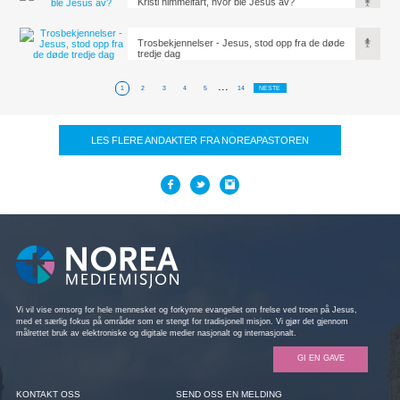
Kristi himmelfart, hvor ble Jesus av?
Trosbekjennelser - Jesus, stod opp fra de døde
tredje dag
...
1
2
3
4
5
14
NESTE
LES FLERE ANDAKTER FRA NOREAPASTOREN
Vi vil vise omsorg for hele mennesket og forkynne evangeliet om frelse ved troen på Jesus,
med et særlig fokus på områder som er stengt for tradisjonell misjon. Vi gjør det gjennom
målrettet bruk av elektroniske og digitale medier nasjonalt og internasjonalt.
GI EN GAVE
KONTAKT OSS
SEND OSS EN MELDING