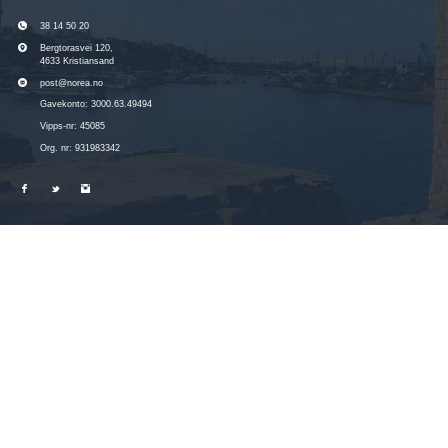
38 14 50 20
Bergtorasvei 120,
4633 Kristiansand
post@norea.no
Gavekonto: 3000.63.49494
Vipps-nr: 45085
Org. nr: 931983342