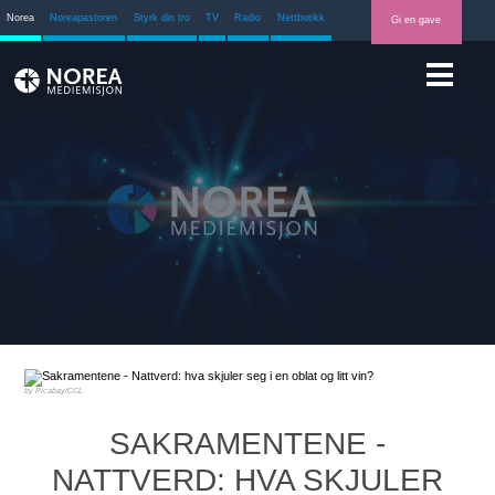
Norea
Noreapastoren
Styrk din tro
TV
Radio
Nettbutikk
Gi en gave
Picabay/CCL
SAKRAMENTENE -
NATTVERD: HVA SKJULER