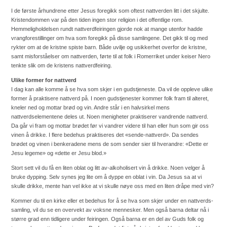
I de første århundrene etter Jesus foregikk som oftest nattverden litt i det skjulte.
Kristendommen var på den tiden ingen stor religion i det offentlige rom.
Hemmeligholdelsen rundt nattverdfeiringen gjorde nok at mange utenfor hadde
vrangforestillinger om hva som foregikk på disse samlingene. Det gikk til og med
rykter om at de kristne spiste barn. Både uvilje og usikkerhet overfor de kristne,
samt misforståelser om nattverden, førte til at folk i Romerriket under keiser Nero
tenkte slik om de kristens nattverdfeiring.
Ulike former for nattverd
I dag kan alle komme å se hva som skjer i en gudstjeneste. Da vil de oppleve ulike
former å praktisere nattverd på. I noen gudstjenester kommer folk fram til alteret,
kneler ned og mottar brød og vin. Andre står i en halvsirkel mens
nattverdselementene deles ut. Noen menigheter praktiserer vandrende nattverd.
Da går vi fram og mottar brødet før vi vandrer videre til han eller hun som gir oss
vinen å drikke. I flere bedehus praktiseres det «sende-nattverd». Da sendes
brødet og vinen i benkeradene mens de som sender sier til hverandre: «Dette er
Jesu legeme» og «dette er Jesu blod.»
Stort sett vil du få en liten oblat og litt av-alkoholisert vin å drikke. Noen velger å
bruke dypping. Selv synes jeg lite om å dyppe en oblat i vin. Da Jesus sa at vi
skulle drikke, mente han vel ikke at vi skulle nøye oss med en liten dråpe med vin?
Kommer du til en kirke eller et bedehus for å se hva som skjer under en nattverds-
samling, vil du se en overvekt av voksne mennesker. Men også barna deltar nå i
større grad enn tidligere under feiringen. Også barna er en del av Guds folk og