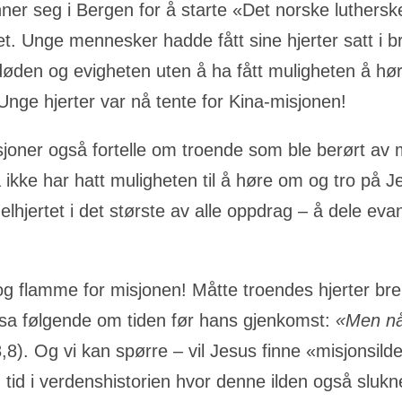
er seg i Bergen for å starte «Det norske luthersk
Unge mennesker hadde fått sine hjerter satt i bran
i døden og evigheten uten å ha fått muligheten å hø
Unge hjerter var nå tente for Kina-misjonen!
sjoner også fortelle om troende som ble berørt av m
e har hatt muligheten til å høre om og tro på Jesu
helhjertet i det største av alle oppdrag – å dele eva
 og flamme for misjonen! Måtte troendes hjerter br
s sa følgende om tiden før hans gjenkomst:
«Men nå
,8). Og vi kan spørre – vil Jesus finne «misjonsild
 tid i verdenshistorien hvor denne ilden også slukn