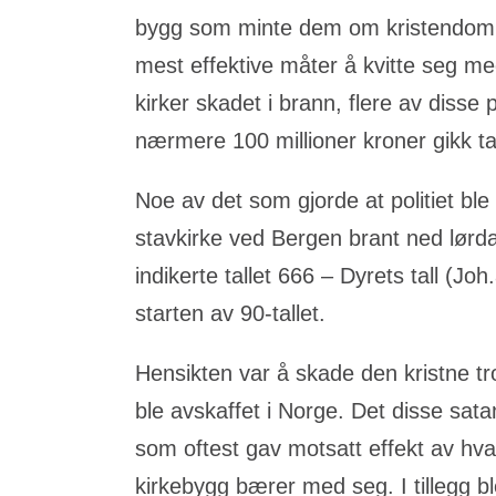
bygg som minte dem om kristendomme
mest effektive måter å kvitte seg me
kirker skadet i brann, flere av disse 
nærmere 100 millioner kroner gikk ta
Noe av det som gjorde at politiet bl
stavkirke ved Bergen brant ned lørda
indikerte tallet 666 – Dyrets tall (Jo
starten av 90-tallet.
Hensikten var å skade den kristne tr
ble avskaffet i Norge. Det disse satan
som oftest gav motsatt effekt av hva
kirkebygg bærer med seg. I tillegg 