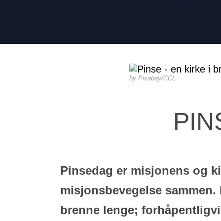
Pixabay/CCL
PIN
Pinsedag er misjonens og kir
misjonsbevegelse sammen. Nå
brenne lenge; forhåpentligvi