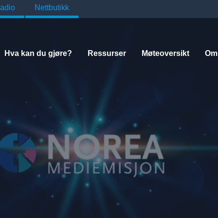
adio
Nettbutikk
Hva kan du gjøre?
Ressurser
Møteoversikt
Om