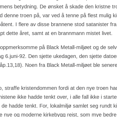
ns betydning. De ønsket å skade den kristne tro,
d denne troen på, var ved å tenne på flest mulig ki
påtent. I flere av disse brannene stod satanister fra
pt dette året, samt at en brannmann mistet livet.
e oppmerksomme på Black Metall-miljøet og de selv
g 6.juni-92. Den sjette ukedagen, den sjette datoe
h.åp.13,18). Noen fra Black Metall-miljøet ble sener
o, straffe kristendommen fordi at den nye troen had
istene ikke hadde tenkt over, i alle fall ikke i sta
 de hadde tenkt. For, lokalmiljø samlet seg rundt k
ble nye og moderne kirkebygg reist, som mye bedr