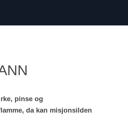
RANN
irke, pinse og
 flamme, da kan misjonsilden