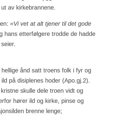
 ut av kirkebrannene.
ten:
«Vi vet at alt tjener til det gode
g hans etterfølgere trodde de hadde
 seier.
hellige ånd satt troens folk i fyr og
ld på disiplenes hoder (Apo.gj.2).
ristne skulle dele troen vidt og
rfor hører ild og kirke, pinse og
jonsilden brenne lenge;