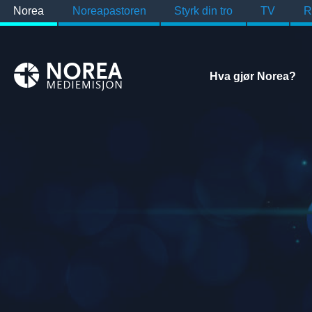
Norea
Noreapastoren
Styrk din tro
TV
R
Hva gjør Norea?