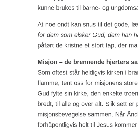
kunne brukes til barne- og ungdomsak
At noe ondt kan snus til det gode, l
for dem som elsker Gud, dem han har k
påført de kristne et stort tap, der ma
Misjon – de brennende hjerters s
Som oftest står heldigvis kirken i bra
flamme, tent oss for misjonens store
Gud fylte sin kirke, den enkelte troe
bredt, til alle og over alt. Slik sett
misjonsbevegelse sammen. Når Ånden 
forhåpentligvis helt til Jesus kommer 