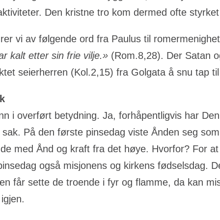
tiviteter. Den kristne tro kom dermed ofte styrket
ærer vi av følgende ord fra Paulus til romermenighe
alt etter sin frie vilje.»
(Rom.8,28). Der Satan o
ktet seierherren (Kol.2,15) fra Golgata å snu tap til
ak
nn i overført betydning. Ja, forhåpentligvis har Den 
 sak. På den første pinsedag viste Ånden seg som i
nde med Ånd og kraft fra det høye. Hvorfor? For at k
 er pinsedag også misjonens og kirkens fødselsdag. De
får sette de troende i fyr og flamme, da kan mis
igjen.