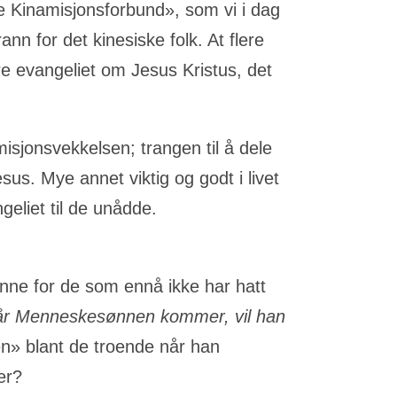
e Kinamisjonsforbund», som vi i dag
n for det kinesiske folk. At flere
re evangeliet om Jesus Kristus, det
isjonsvekkelsen; trangen til å dele
s. Mye annet viktig og godt i livet
ngeliet til de unådde.
enne for de som ennå ikke har hatt
r Menneskesønnen kommer, vil han
en» blant de troende når han
er?