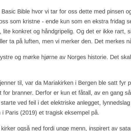
Basic Bible hvor vi tar for oss dette med pinsen og
r oss som kristne - ende kun som en ekstra fridag
ak, lite konkret og håndgripelig. Og det er ikke ra
 eller ta på luften, men vi merker den. Det merkes 
t dystre og mørke hjørne av Norges historie. Det sk
enner til, var da Mariakirken i Bergen ble satt fyr
t for branner. Derfor er kun et fåtall, av en gang s
starte ved feil i det elektriske anlegget, lynnedslag
 i Paris (2019) et tragisk eksempel på.
 kirker også ned fordi unge menn, inspirert av sat