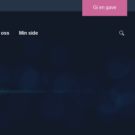
Gi en gave
 oss
Min side