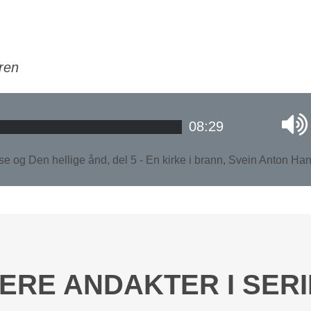
ren
08:29
se og Den hellige ånd, del 5 - En kirke i brann, Svein Anton Ha
ERE ANDAKTER I SER