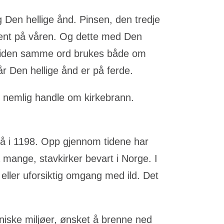
 Den hellige ånd. Pinsen, den tredje
 sent på våren. Og dette med Den
rt, siden samme ord brukes både om
når
Den hellige ånd
er på ferde.
al nemlig handle om kirkebrann.
 på i 1198. Opp gjennom tidene har
å mange, stavkirker bevart i Norge. I
 eller uforsiktig omgang med ild. Det
aniske miljøer, ønsket å brenne ned