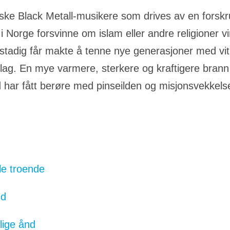
niske Black Metall-musikere som drives av en for
 i Norge forsvinne om islam eller andre religioner vi
 stadig får makte å tenne nye generasjoner med vi
g. En mye varmere, sterkere og kraftigere brann e
d har fått berøre med pinseilden og misjonsvekkels
lle troende
nd
lige ånd