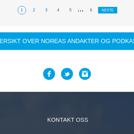
...
1
2
3
4
5
6
NESTE
VERSIKT OVER NOREAS ANDAKTER OG PODKA
KONTAKT OSS