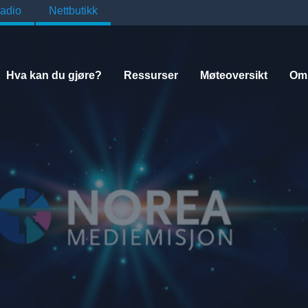
adio
Nettbutikk
Hva kan du gjøre?
Ressurser
Møteoversikt
Om