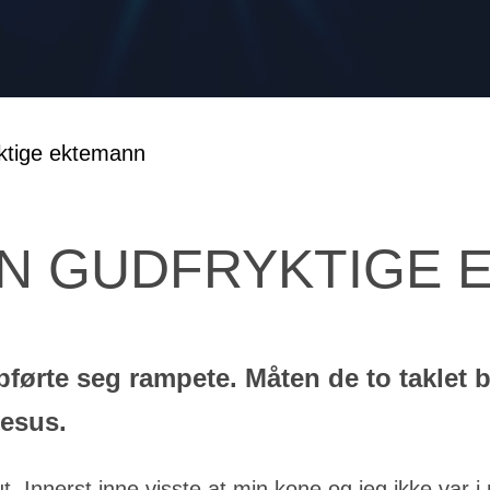
EN GUDFRYKTIGE
førte seg rampete. Måten de to taklet b
Jesus.
ut. Innerst inne visste at min kone og jeg ikke var i