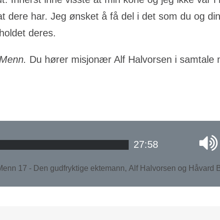
at dere har. Jeg ønsket å få del i det som du og di
holdet deres.
 Menn.
Du hører misjonær Alf Halvorsen i samtale
27:58
enn 17 - Den gudfryktige ektemann, Alf Halvorsen og Håvard 