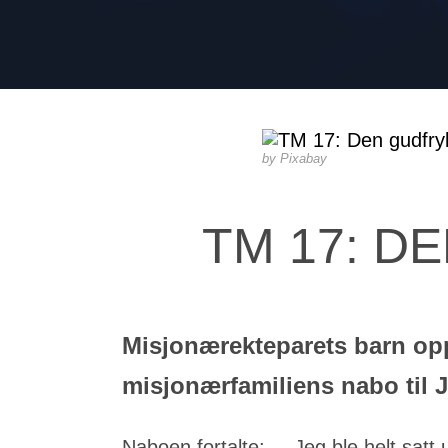
Pixabay
TM 17: D
Misjonærekteparets barn opp
misjonærfamiliens nabo til 
Naboen fortalte:
–
Jeg ble helt satt 