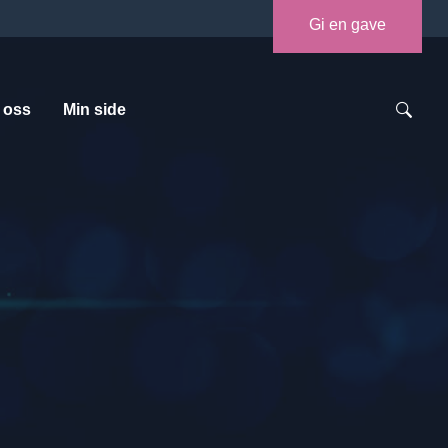
Gi en gave
 oss
Min side