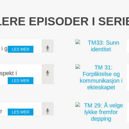
LERE EPISODER I SERI
 i gave
LES MER
spekt i
LES MER
r
LES MER