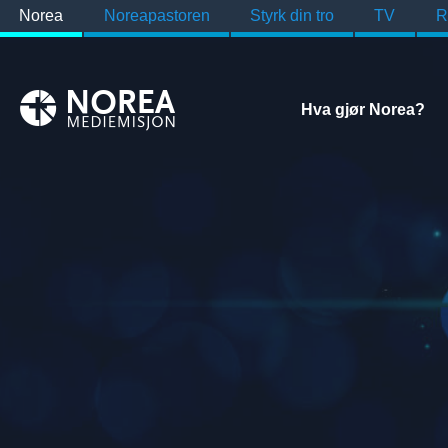
Norea
Noreapastoren
Styrk din tro
TV
R
Hva gjør Norea?