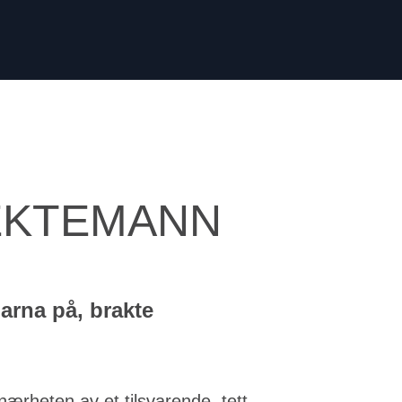
 EKTEMANN
arna på, brakte
 nærheten av et tilsvarende, tett