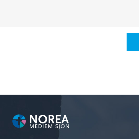
Hva ønsker du deg til jul? Vi setter opp
noen vær så god å gi oss det vi måtte h
i en butikk...