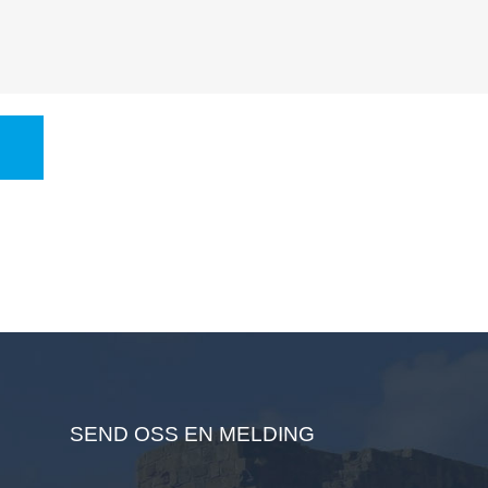
Det hendte for mange år siden, da folk flest måtte leve
sparsomt. En familie dro av sted til et jorde fullt av juletrær. De
visste at prisen var...
SEND OSS EN MELDING