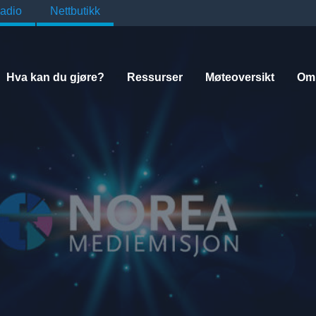
adio
Nettbutikk
Hva kan du gjøre?
Ressurser
Møteoversikt
Om