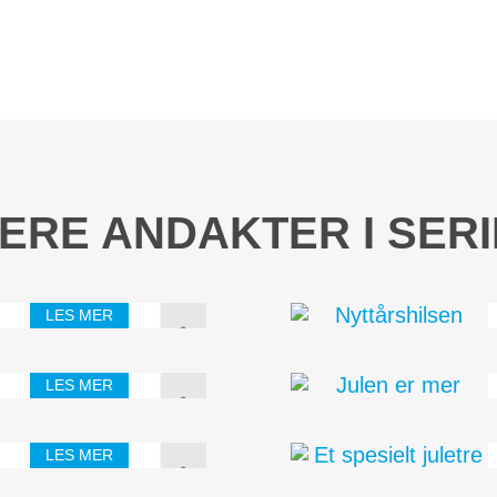
ERE ANDAKTER I SER
LES MER
år de kan glede seg i
LES MER
 kvinne som het Rose
terfølgerne snakker så
LES MER
lig. For det handler