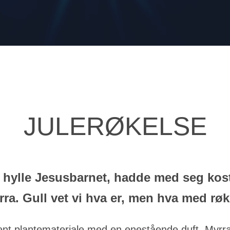
JULERØKELSE
hylle Jesusbarnet, hadde med seg kostel
rra. Gull vet vi hva er, men hva med rø
dent plantemateriale med en enestående duft. Myrr