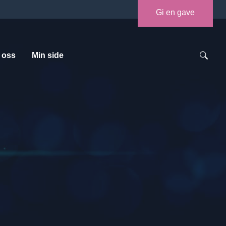
Gi en gave
 oss
Min side