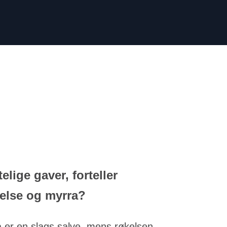
ige gaver, forteller
kelse og myrra?
a er en slags salve, mens røkelsen