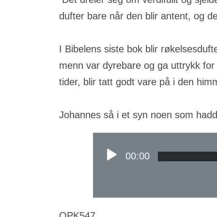
dufter bare når den blir antent, og 
I Bibelens siste bok blir røkelsesdu
menn var dyrebare og ga uttrykk for e
tider, blir tatt godt vare på i den h
Johannes så i et syn noen som had
00:00
OPK547