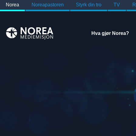
Norea
Noreapastoren
Styrk din tro
TV
R
Hva gjør Norea?