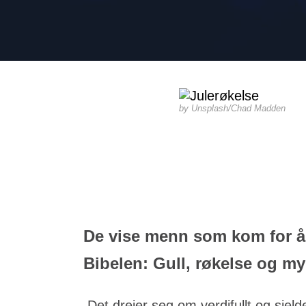
Unsplash/Chad Madden
De vise menn som kom for å 
Bibelen: Gull, røkelse og my
Det dreier seg om verdifullt og sjel