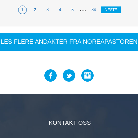
 ønskelister, og så har
...
1
2
3
4
5
84
NESTE
a lyst på. En julenisse
LES FLERE ANDAKTER FRA NOREAPASTOREN
KONTAKT OSS