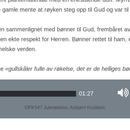
de gamle mente at røyken steg opp til Gud og var ti
ften sammenlignet med bønner til Gud, frembåret av
n ekte respekt for Herren. Bønner rettet til ham, en
immelske verden.
de
«gullskåler fulle av røkelse, det er de helliges b
01:27
OPK547 Julerøkelse, Asbjørn Kvalbein