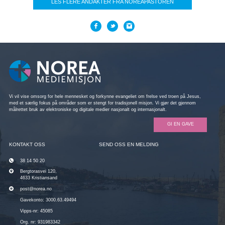
LES FLERE ANDAKTER FRA NOREAPASTOREN
Vi vil vise omsorg for hele mennesket og forkynne evangeliet om frelse ved troen på Jesus,
med et særlig fokus på områder som er stengt for tradisjonell misjon. Vi gjør det gjennom
målrettet bruk av elektroniske og digitale medier nasjonalt og internasjonalt.
GI EN GAVE
KONTAKT OSS
SEND OSS EN MELDING
38 14 50 20
Bergtorasvei 120,
4633 Kristiansand
post@norea.no
Gavekonto: 3000.63.49494
Vipps-nr: 45085
Org. nr: 931983342