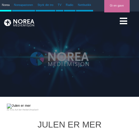
Norea
Noreapastoren
Styrk din tro
TV
Radio
Nettbutikk
Gi en gave
Kira Auf der Heide/Unsplash
JULEN ER MER