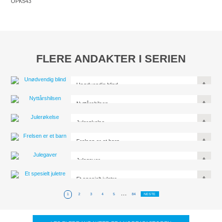
OPK543
FLERE ANDAKTER I SERIEN
Unødvendig blind
Nyttårshilsen
Julerøkelse
Frelsen er et barn
Julegaver
Et spesielt juletre
...
1
2
3
4
5
84
NESTE