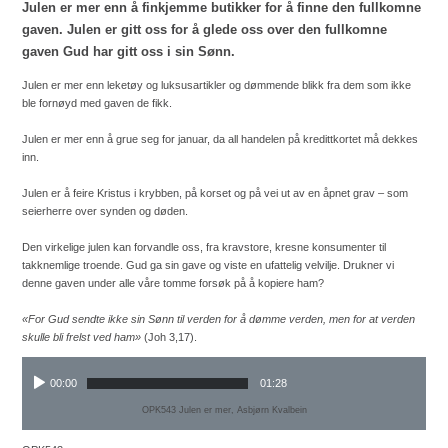
Julen er mer enn å finkjemme butikker for å finne den fullkomne
gaven. Julen er gitt oss for å glede oss over den fullkomne
gaven Gud har gitt oss i sin Sønn.
Julen er mer enn leketøy og luksusartikler og dømmende blikk fra dem som ikke
ble fornøyd med gaven de fikk.
Julen er mer enn å grue seg for januar, da all handelen på kredittkortet må dekkes
inn.
Julen er å feire Kristus i krybben, på korset og på vei ut av en åpnet grav – som
seierherre over synden og døden.
Den virkelige julen kan forvandle oss, fra kravstore, kresne konsumenter til
takknemlige troende. Gud ga sin gave og viste en ufattelig velvilje. Drukner vi
denne gaven under alle våre tomme forsøk på å kopiere ham?
«For Gud sendte ikke sin Sønn til verden for å dømme verden, men for at verden
skulle bli frelst ved ham»
(Joh 3,17).
00:00
01:28
OPK543 Julen er mer, Asbjørn Kvalbein