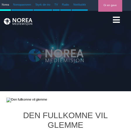
Norea
Noreapastoren
Styrk din tro
TV
Radio
Nettbutikk
Gi en gave
DEN FULLKOMNE VIL
GLEMME