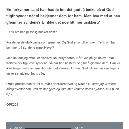
En forkynner sa at han hadde følt det godt å tenke på at Gud
tilgir synder når vi bekjenner dem for ham. Men hva med at han
glemmer syndene? Er ikke det noe litt mer usikkert?
Tenk om han plutselig husker dem?
For det er de ufullkomne som glemmer. Og Gud er jo fullkommen. Tenk om han
kommer på syndene mine likevel?
Men da fant jeg hvile i et bibelord, sa forkynneren. Når Gud på grunn av Jesu
frelsesverk tilgir oss syndene, så har han bestemt seg for å glemme dem. Han vil
ikke lenger komme dem i hu, står det skrevet. Og når Gud vil noe, så kan ingen i
universet gå imot hans vilje.
Ordet predikanten siktet til, står i Hebreerbrevet og lyder slik:
«For jeg vil være
nådig overfor den urett de har gjort, og ikke mer komme deres synder i hu»
(Heb
8,12).
OPK208
00:00
01:17