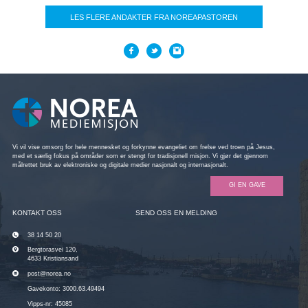
LES FLERE ANDAKTER FRA NOREAPASTOREN
Vi vil vise omsorg for hele mennesket og forkynne evangeliet om frelse ved troen på Jesus,
med et særlig fokus på områder som er stengt for tradisjonell misjon. Vi gjør det gjennom
målrettet bruk av elektroniske og digitale medier nasjonalt og internasjonalt.
GI EN GAVE
KONTAKT OSS
SEND OSS EN MELDING
38 14 50 20
Bergtorasvei 120,
4633 Kristiansand
post@norea.no
Gavekonto: 3000.63.49494
Vipps-nr: 45085