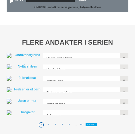
OPK208 Den fullkomne vil glemme, Asbjørn Kvalbein
FLERE ANDAKTER I SERIEN
Unødvendig blind
Nyttårshilsen
Julerøkelse
Frelsen er et barn
Julen er mer
Julegaver
...
1
2
3
4
5
84
NESTE