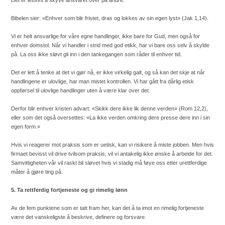
Det er lettvint å skyve ansvaret over på andre.
Bibelen sier: «Enhver som blir fristet, dras og lokkes av sin egen lyst» (Jak 1,14).
Vi er helt ansvarlige for våre egne handlinger, ikke bare for Gud, men også for
enhver domstol. Når vi handler i strid med god etikk, har vi bare oss selv å skylde
på. La oss ikke sløvt gli inn i den tankegangen som råder til enhver tid.
Det er lett å tenke at det vi gjør nå, er ikke virkelig galt, og så kan det skje at når
handlingene er ulovlige, har man mistet kontrollen. Vi har gått fra dårlig etisk
oppførsel til ulovlige handlinger uten å være klar over det.
Derfor blir enhver kristen advart: «Skikk dere ikke lik denne verden» (Rom 12,2),
eller som det også oversettes: «La ikke verden omkring dere presse dere inn i sin
egen form.»
Hvis vi reagerer mot praksis som er uetisk, kan vi risikere å miste jobben. Men hvis
firmaet bevisst vil drive tvilsom praksis, vil vi antakelig ikke ønske å arbeide for det.
Samvittigheten vår vil raskt bli sløvet hvis vi stadig må føye oss etter urettferdige
måter å gjøre ting på.
5. Ta rettferdig fortjeneste og gi rimelig lønn
Av de fem punktene som er tatt fram her, kan det å ta imot en rimelig fortjeneste
være det vanskeligste å beskrive, definere og forsvare.