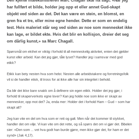
Den kjente malekunstneren Marc Chagall skal ha sagt: «Når jeg
har fullført et bilde, holder jeg opp et eller annet Gud-skapt
objekt ved siden av det. Det kan være en stein, en blomst, en
gren fra et tre, eller mine egne hender. Dette er som en endelig
test. Hvis maleriet står seg ved siden av noe som mennesket ikke
kan lage, er bildet ekte. Hvis det blir en kollisjon, dreier det seg
om dårlig kunst,» sa Marc Chagall.
Spørsmål om ekthet er viktig i forhold til all menneskelig aktivitet, enten det gjelder
kunst eller arbeid. Kan det jeg gjør, tåle lyset? Handler jeg i samsvar med god
etikk?
Etikk kan bety nesten hva som helst. Nesten alle arbeidstakere og forretningsfolk
vil si de handler etisk, til tross for at ikke alle har sin integritet i behold.
Da blir det ikke bare snakk om å definere sin egen etikk. Holder det jeg gjør, i
forhold til skaperverkets egne lover? Kan jeg holde noe som ikke er skapt av
mennesker, opp mot det? Ja, enda mer: Holder det i forhold Ham – Gud – som har
skapt alt?
Jeg kan vite en del om hva som er rett og galt. Men når det kommer til stykket,
handler det om vilje. Vi kan vite om det rette, og så spørs det om vi gjør det. Bibelen
sier: «Den som ... vet hva godt han burde gjøre, men ikke gjør det, for ham er det
synd» (Jak 4,17).