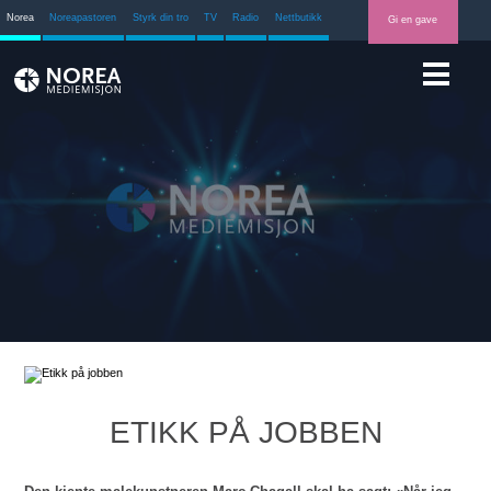
Norea
Noreapastoren
Styrk din tro
TV
Radio
Nettbutikk
Gi en gave
ETIKK PÅ JOBBEN