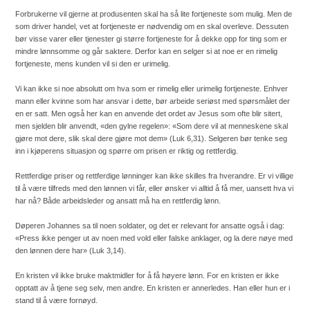
Forbrukerne vil gjerne at produsenten skal ha så lite fortjeneste som mulig. Men de
som driver handel, vet at fortjeneste er nødvendig om en skal overleve. Dessuten
bør visse varer eller tjenester gi større fortjeneste for å dekke opp for ting som er
mindre lønnsomme og går saktere. Derfor kan en selger si at noe er en rimelig
fortjeneste, mens kunden vil si den er urimelig.
Vi kan ikke si noe absolutt om hva som er rimelig eller urimelig fortjeneste. Enhver
mann eller kvinne som har ansvar i dette, bør arbeide seriøst med spørsmålet der
en er satt. Men også her kan en anvende det ordet av Jesus som ofte blir sitert,
men sjelden blir anvendt, «den gylne regelen»: «Som dere vil at menneskene skal
gjøre mot dere, slik skal dere gjøre mot dem» (Luk 6,31). Selgeren bør tenke seg
inn i kjøperens situasjon og spørre om prisen er riktig og rettferdig.
Rettferdige priser og rettferdige lønninger kan ikke skilles fra hverandre. Er vi villige
til å være tilfreds med den lønnen vi får, eller ønsker vi alltid å få mer, uansett hva vi
har nå? Både arbeidsleder og ansatt må ha en rettferdig lønn.
Døperen Johannes sa til noen soldater, og det er relevant for ansatte også i dag:
«Press ikke penger ut av noen med vold eller falske anklager, og la dere nøye med
den lønnen dere har» (Luk 3,14).
En kristen vil ikke bruke maktmidler for å få høyere lønn. For en kristen er ikke
opptatt av å tjene seg selv, men andre. En kristen er annerledes. Han eller hun er i
stand til å være fornøyd.