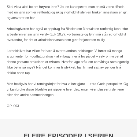
Skal vi da aldri be om høyere lønn? Jo, en kan spørre, men en må være tilfreds
med en lønn som er rettferdig og riktig i forhold til tiden en bruker, innsatsen en gir,
og ansvaret en har.
Arbeidsgiveren har også et oppdrag fra Bibelen om å betale en rettferdig lønn, «for
arbeideren er sin lønn verd» (Luk 10,7). Fortjeneste og lønn må stå i et forhold til
hverandre, for det er arbeidsinnsatsen som gjør fortjenesten mulig.
I arbeidslivet har vi lett for bare å overta andres holdninger. Vi hører så mange
argumenter for «godtatt praksis» at vi begynner å tro på det – selv om vi vet at
denne godtatte praksisen er tvilsom. Hvorfor lage bråk om «småting» som egentlig
ikke betyr så mye? Når det kommer til stykket, har firmaet satt av penger til å
dekke noen tap.
Men heldigvis har vi retningslinjer for hva vi bør gjøre – ut fra Guds perspektiv. Og
vi kan bruke disse bibelske prinsippene hver dag, enten vi er plassert i den ene
eller den andre sammenhengen.
OPL003
FLERE EPISODER I SERIEN