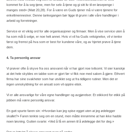
kommet for å la seg tjene, men for selv å tjene og gi sitt liv til en løsepenge i
manges sted» (Matt 20,28). For å være en Guds tjener må vi være tjenere for
enkeltmennesker. Denne tankegangen bør ligge til grunn i alle våre handlinger i
arbeid og forretninger.
Service er et viktig ord for alle organisasjoner og firmaer. Men å vise service uten å
ha som mål å selge, er noe helt annet. Hvis vi vil ha Guds velsignelse, vil vi tenke
først og fremst på hva som er best for kundene våre, og av hjertet prøve å tjene
dem.
4. Ta personlig ansvar
Vi prøver ofte å skyve fra oss ansvaret når vi har gjort noe tvilsomt. Vi sier kanskje
at det hele skyldes en tabbe som er gjort før vi fikk noe med saken å gjøre. Ethvert
firma har sine svakheter som har utviklet seg ut fra tidligere rutiner. Men det er
ingen unnskyldning for en ansatt som vil opptre etisk.
Vi er alle ansvarlige for våre egne handlinger og avgjørelser. Et stikkord for etikk på
jobben må være personlig ansvar.
En gutt spurte faren sin: «Hvordan kan jeg spise egget uten at jeg ødelegger
skallet?» Faren tenkte seg om en stund, men måtte innrømme at han ikke hadde
noen løsning. Gutten svarte: «Ved å få en annen til å ødelegge det for deg.»