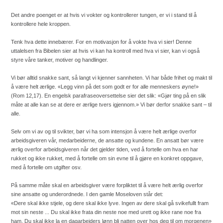
Det andre poenget er at hvis vi vokter og kontrollerer tungen, er vi i stand til å
kontrollere hele kroppen.
Tenk hva dette innebærer. For en motivasjon for å vokte hva vi sier! Denne
uttalelsen fra Bibelen sier at hvis vi kan ha kontroll med hva vi sier, kan vi også
styre våre tanker, motiver og handlinger.
Vi bør alltid snakke sant, så langt vi kjenner sannheten. Vi har både frihet og makt til
å være helt ærlige. «Legg vinn på det som godt er for alle menneskers øyne!»
(Rom 12,17). En engelsk parafraseoversettelse sier det slik: «Gjør ting på en slik
måte at alle kan se at dere er ærlige tvers igjennom.» Vi bør derfor snakke sant – til
alle.
Selv om vi av og til svikter, bør vi ha som intensjon å være helt ærlige overfor
arbeidsgiveren vår, medarbeiderne, de ansatte og kundene. En ansatt bør være
ærlig overfor arbeidsgiveren når det gjelder tiden, ved å fortelle om hva en har
rukket og ikke rukket, med å fortelle om sin evne til å gjøre en konkret oppgave,
med å fortelle om utgifter osv.
På samme måte skal en arbeidsgiver være forpliktet til å være helt ærlig overfor
sine ansatte og underordnede. I den gamle Moseloven står det:
«Dere skal ikke stjele, og dere skal ikke lyve. Ingen av dere skal gå svikefullt fram
mot sin neste ... Du skal ikke frata din neste noe med urett og ikke rane noe fra
ham. Du skal ikke la en dagarbeiders lønn bli natten over hos deg til om morgenen»