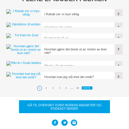
I Rahab ser vi mye viktig
Hjertebrev til verden
Tre fram for Gud
Hvordan gjøre det beste ut av resten av livet
mitt?
Rikt liv i Guds ledelse
Hvordan kan jeg stå imot det onde?
...
1
2
3
4
5
60
NESTE
GÅ TIL OVERSIKT OVER NOREAS ANDAKTER OG
PODKAST-SERIER