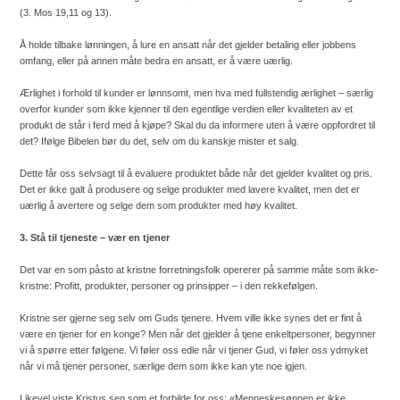
(3. Mos 19,11 og 13).
Å holde tilbake lønningen, å lure en ansatt når det gjelder betaling eller jobbens
omfang, eller på annen måte bedra en ansatt, er å være uærlig.
Ærlighet i forhold til kunder er lønnsomt, men hva med fullstendig ærlighet – særlig
overfor kunder som ikke kjenner til den egentlige verdien eller kvaliteten av et
produkt de står i ferd med å kjøpe? Skal du da informere uten å være oppfordret til
det? Ifølge Bibelen bør du det, selv om du kanskje mister et salg.
Dette får oss selvsagt til å evaluere produktet både når det gjelder kvalitet og pris.
Det er ikke galt å produsere og selge produkter med lavere kvalitet, men det er
uærlig å avertere og selge dem som produkter med høy kvalitet.
3. Stå til tjeneste – vær en tjener
Det var en som påsto at kristne forretningsfolk opererer på samme måte som ikke-
kristne: Profitt, produkter, personer og prinsipper – i den rekkefølgen.
Kristne ser gjerne seg selv om Guds tjenere. Hvem ville ikke synes det er fint å
være en tjener for en konge? Men når det gjelder å tjene enkeltpersoner, begynner
vi å spørre etter følgene. Vi føler oss edle når vi tjener Gud, vi føler oss ydmyket
når vi må tjener personer, særlige dem som ikke kan yte noe igjen.
Likevel viste Kristus seg som et forbilde for oss: «Menneskesønnen er ikke