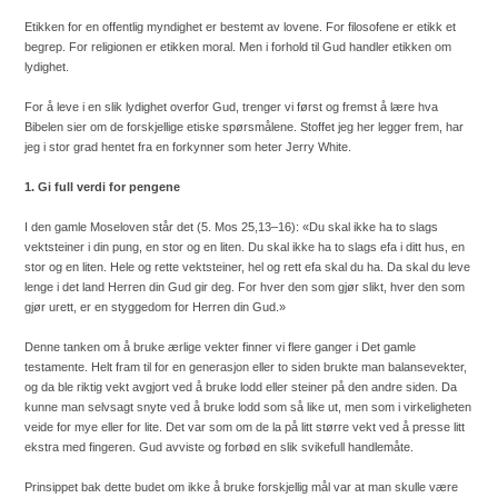
Etikken for en offentlig myndighet er bestemt av lovene. For filosofene er etikk et
begrep. For religionen er etikken moral. Men i forhold til Gud handler etikken om
lydighet.
For å leve i en slik lydighet overfor Gud, trenger vi først og fremst å lære hva
Bibelen sier om de forskjellige etiske spørsmålene. Stoffet jeg her legger frem, har
jeg i stor grad hentet fra en forkynner som heter Jerry White.
1. Gi full verdi for pengene
I den gamle Moseloven står det (5. Mos 25,13–16): «Du skal ikke ha to slags
vektsteiner i din pung, en stor og en liten. Du skal ikke ha to slags efa i ditt hus, en
stor og en liten. Hele og rette vektsteiner, hel og rett efa skal du ha. Da skal du leve
lenge i det land Herren din Gud gir deg. For hver den som gjør slikt, hver den som
gjør urett, er en styggedom for Herren din Gud.»
Denne tanken om å bruke ærlige vekter finner vi flere ganger i Det gamle
testamente. Helt fram til for en generasjon eller to siden brukte man balansevekter,
og da ble riktig vekt avgjort ved å bruke lodd eller steiner på den andre siden. Da
kunne man selvsagt snyte ved å bruke lodd som så like ut, men som i virkeligheten
veide for mye eller for lite. Det var som om de la på litt større vekt ved å presse litt
ekstra med fingeren. Gud avviste og forbød en slik svikefull handlemåte.
Prinsippet bak dette budet om ikke å bruke forskjellig mål var at man skulle være