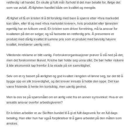
rettferdig i all handel. En skulle gi fullt mål i forhold til det man betalte for, ifølge det
som var avtalt. Ærligheten handlet både om kvalitet og mengde.
Ærlighet vil få en kristen til å bli forsiktig med bare å spørre etter «hva markedet
kan tåle», eller til og med «hva markedet krever», hvis produktet eller tjenesten
egentlig har en tvilsom verdi. En kristen som driver forretning, må ta ansvar for
kvaliteten på det en selger, og så fastsette en rettferdig pris. Å presentere et
produkt med dårlig kvalitet til samme pris som et produkt med bevislig høyere
kvalitet, innebærer uærlig vekt.
Villedende reklame er blitt vanlig. Forbrukerorganisasjoner prøver å slå ned på det,
men det forekommer likevel. Kristne bør holde seg unna slikt. De bør heller risikere
å lide økonomisk tap fremfor å ta skade på sin samvittighet.
Selv om et ry basert på ærlighet og god kvalitet i lengden vil lønne seg, tar det tid å
bygge opp en slik troverdighet, og det krever innsats å holde den oppe. Det kan
være fristende å hente inn kortsiktig, men uærlig gevinst.
Men la oss se på spørsmålet om en ærlig vekt fra en annen synsvinkel: Hva er en
ansatts ansvar overfor arbeidsgiveren?
En kristen arbeider er av Skriften bundet til å gi et fullt dagsverk for en full dags
betaling. Han eller hun har også forpliktelser til å gjøre arbeidet på den måten som
ønskes.