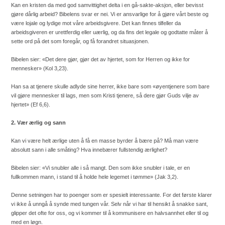
Kan en kristen da med god samvittighet delta i en gå-sakte-aksjon, eller bevisst
gjøre dårlig arbeid? Bibelens svar er nei. Vi er ansvarlige for å gjøre vårt beste og
være lojale og lydige mot våre arbeidsgivere. Det kan finnes tilfeller da
arbeidsgiveren er urettferdig eller uærlig, og da fins det legale og godtatte måter å
sette ord på det som foregår, og få forandret situasjonen.
Bibelen sier: «Det dere gjør, gjør det av hjertet, som for Herren og ikke for
mennesker» (Kol 3,23).
Han sa at tjenere skulle adlyde sine herrer, ikke bare som «øyentjenere som bare
vil gjøre mennesker til lags, men som Kristi tjenere, så dere gjør Guds vilje av
hjertet» (Ef 6,6).
2. Vær ærlig og sann
Kan vi være helt ærlige uten å få en masse byrder å bære på? Må man være
absolutt sann i alle småting? Hva innebærer fullstendig ærlighet?
Bibelen sier: «Vi snubler alle i så mangt. Den som ikke snubler i tale, er en
fullkommen mann, i stand til å holde hele legemet i tømme» (Jak 3,2).
Denne setningen har to poenger som er spesielt interessante. For det første klarer
vi ikke å unngå å synde med tungen vår. Selv når vi har til hensikt å snakke sant,
glipper det ofte for oss, og vi kommer til å kommunisere en halvsannhet eller til og
med en løgn.