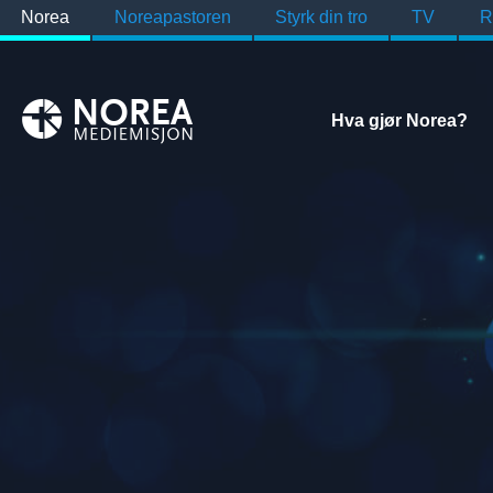
Norea
Noreapastoren
Styrk din tro
TV
R
Hva gjør Norea?