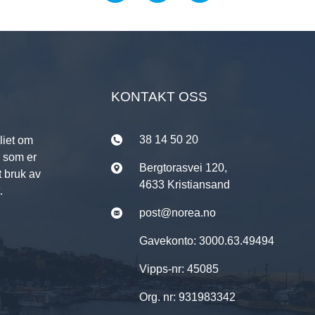
KONTAKT OSS
38 14 50 20
liet om
r som er
Bergtorasvei 120,
t bruk av
4633 Kristiansand
.
post@norea.no
Gavekonto: 3000.63.49494
Vipps-nr: 45085
Org. nr: 931983342