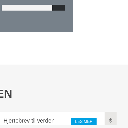
EN
Hjertebrev til verden
LES MER