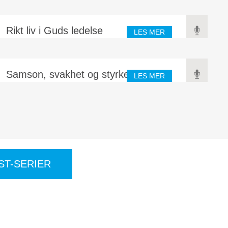
Rikt liv i Guds ledelse
LES MER
Samson, svakhet og styrke
LES MER
ST-SERIER