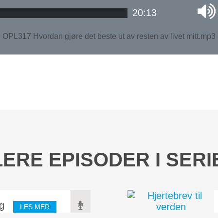
20:13
OPL317 Hvordan gjøre det beste ut av resten av livet mitt.mp3
LERE EPISODER I SERI
ig
LES MER