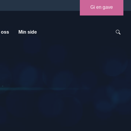
Gi en gave
 oss
Min side