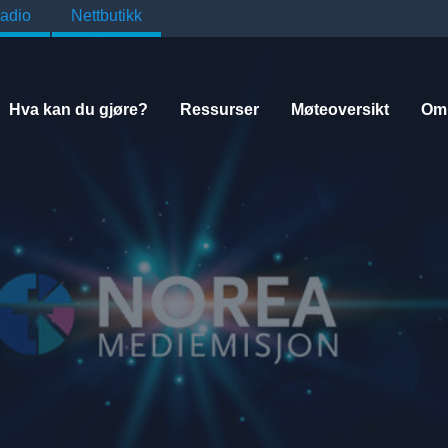
adio
Nettbutikk
Hva kan du gjøre?
Ressurser
Møteoversikt
Om