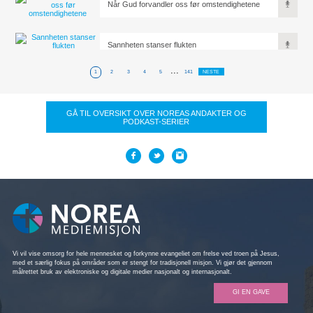
Når Gud forvandler oss før omstendighetene
Sannheten stanser flukten
...
1
2
3
4
5
141
NESTE
GÅ TIL OVERSIKT OVER NOREAS ANDAKTER OG
PODKAST-SERIER
Vi vil vise omsorg for hele mennesket og forkynne evangeliet om frelse ved troen på Jesus,
med et særlig fokus på områder som er stengt for tradisjonell misjon. Vi gjør det gjennom
målrettet bruk av elektroniske og digitale medier nasjonalt og internasjonalt.
GI EN GAVE