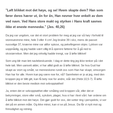
"Løft blikket mot det høye, og se! Hvem skapte dem? Han som
fører deres hærer ut, én for én, Han nevner hver enkelt av dem
ved navn. Ved Hans store makt og styrken i Hans kraft savnes
ikke et eneste menneske." (Jes. 40,26)
Da jeg var ungdom, var det et stort problem for meg at jeg var så høy i forhold til
storesøstrene mine, hele 3 eller 4 cm! Jeg brukte 39 i sko, mens de passet
nusselige 37, knærne mine var altfor spisse, og pekefingeren skjev. Lykken var
uoppnåelig, og jeg hadde vært villig til å operere føttene for å gå ned to
skostørrelser. Men det jeg virkelig hadde trengt, var å løfte blikket!
Som ung blir man lett navlebeskuende. I dag er dette ting jeg ikke tenker på i det
hele tatt. Men uansett alder, vi har alltid godt av å løfte blikket. Se hva Gud har
skapt av stort og smått, se menneskene rundt oss som Han har skapt, omsorgen
Han har for alle. Hvem kan jeg være noe for, nå? Sannheten er jo at jeg, med den
kroppen jeg er blitt gitt, kan få bety noe for andre, står det (Hebr.10,5-7). Å løfte
blikket er den beste medisin mot selvopptatthet!
Ja, enten det er selvopptatthet eller småting ved kroppen vår, eller det er
bekymringer, store eller små, sykdom, plager, hva vi har i livet vårt: hør ordene om
å løfte blikket mot det høye. Det gjør godt for oss, det setter ting i perspektiv, vi ser
det på en annen måte. Og ikke minst, kan vi se på Jesus. Da får vi nytt mot og
frimodighet og retning.