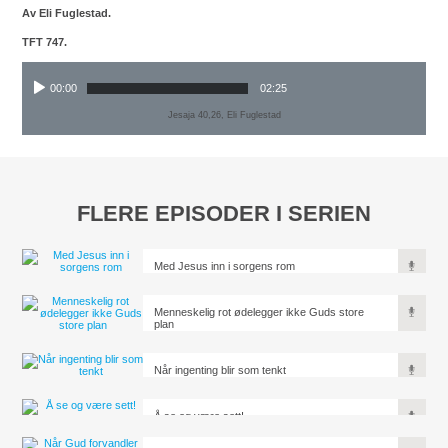
Av Eli Fuglestad.
TFT 747.
00:00
02:25
Jesaja 40,26, Eli Fuglestad
FLERE EPISODER I SERIEN
Med Jesus inn i sorgens rom
Menneskelig rot ødelegger ikke Guds store
plan
Når ingenting blir som tenkt
Å se og være sett!