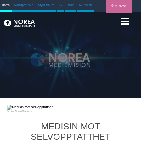
Norea
Noreapastoren
Styrk din tro
TV
Radio
Nettbutikk
Gi en gave
Joel Muniz/Unsplash
MEDISIN MOT
SELVOPPTATTHET