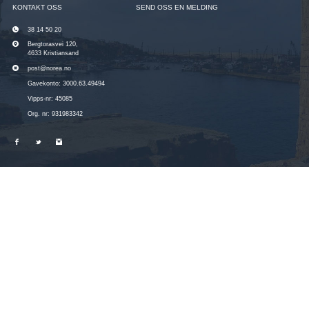
KONTAKT OSS
SEND OSS EN MELDING
38 14 50 20
Bergtorasvei 120,
4633 Kristiansand
post@norea.no
Gavekonto: 3000.63.49494
Vipps-nr: 45085
Org. nr: 931983342