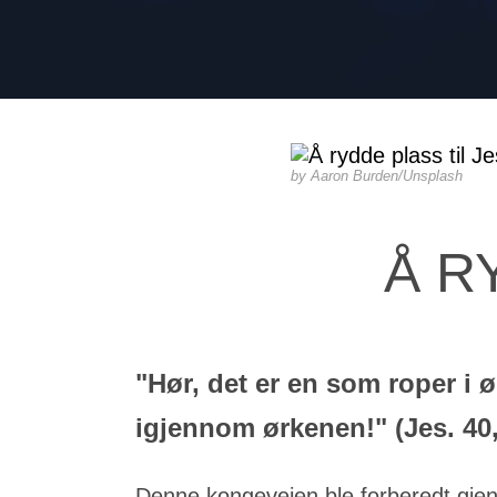
Aaron Burden/Unsplash
Å R
"Hør, det er en som roper i 
igjennom ørkenen!" (Jes. 40,
Denne kongeveien ble forberedt gje