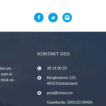
KONTAKT OSS
38 14 50 20
liet om
r som er
Bergtorasvei 120,
t bruk av
4633 Kristiansand
.
post@norea.no
Gavekonto: 3000.63.49494