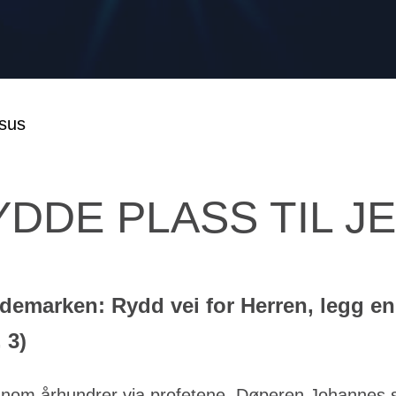
YDDE PLASS TIL J
ødemarken: Rydd vei for Herren, legg en
 3)
nnom århundrer via profetene. Døperen Johannes s