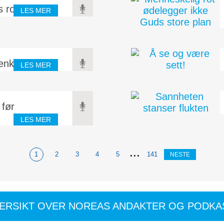
s rom
LES MER
enkt
LES MER
 før
LES MER
...
1
2
3
4
5
141
NESTE
VERSIKT OVER NOREAS ANDAKTER OG PODKA