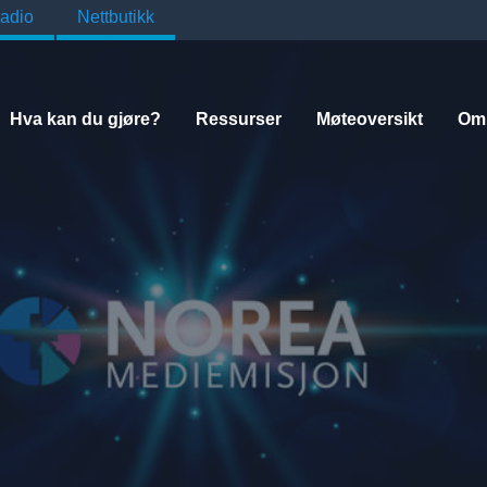
adio
Nettbutikk
Hva kan du gjøre?
Ressurser
Møteoversikt
Om