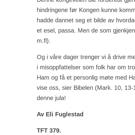
hindringene før Kongen kunne komme
hadde dannet seg et bilde av hvord
et esel, passa. Men de som gjenkjente
m.fl).
Og i våre dager trenger vi å drive 
i misoppfattelser som folk har om tr
Ham og få et personlig møte med Ha
vise oss, sier Bibelen (Mark. 10, 13-1
denne jula!
Av Eli Fuglestad
TFT 379.