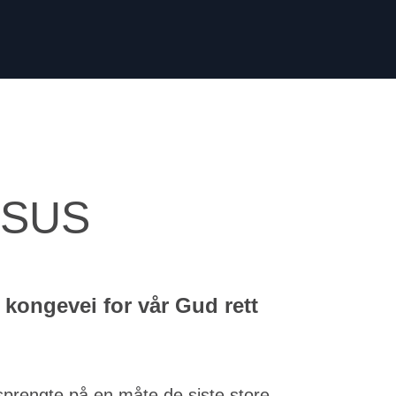
ESUS
 kongevei for vår Gud rett
prengte på en måte de siste store