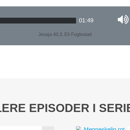
01:49
Jesaja 40,3, Eli Fuglestad
LERE EPISODER I SERI