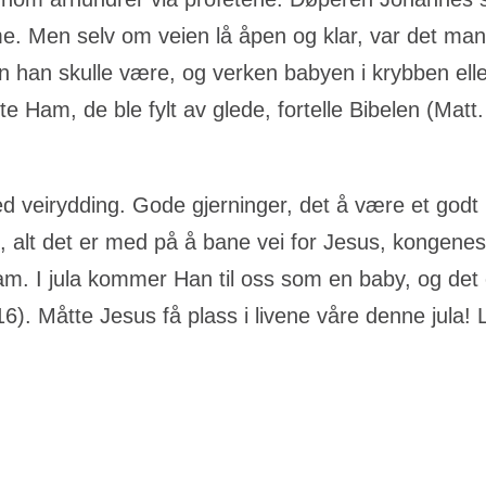
. Men selv om veien lå åpen og klar, var det ma
an han skulle være, og verken babyen i krybben e
 Ham, de ble fylt av glede, fortelle Bibelen (Matt.
med veirydding. Gode gjerninger, det å være et go
o, alt det er med på å bane vei for Jesus, kongene
m. I jula kommer Han til oss som en baby, og det
6). Måtte Jesus få plass i livene våre denne jula! L