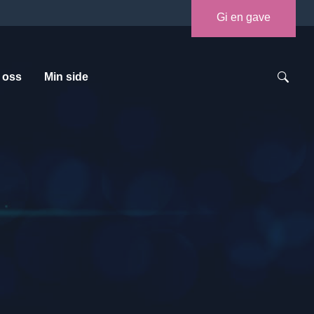
Gi en gave
 oss
Min side