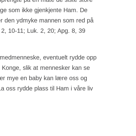
nge som ikke gjenkjente Ham. De
ller den ydmyke mannen som red på
 2, 10-11; Luk. 2, 20; Apg. 8, 39
dt medmenneske, eventuelt rydde opp
s Konge, slik at mennesker kan se
 er mye en baby kan lære oss og
a oss rydde plass til Ham i våre liv