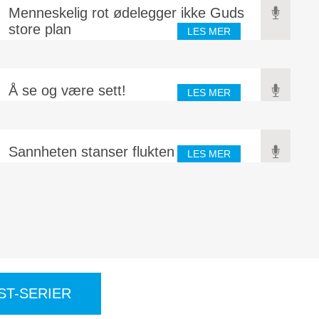
Menneskelig rot ødelegger ikke Guds
store plan
LES MER
Å se og være sett!
LES MER
Sannheten stanser flukten
LES MER
ST-SERIER