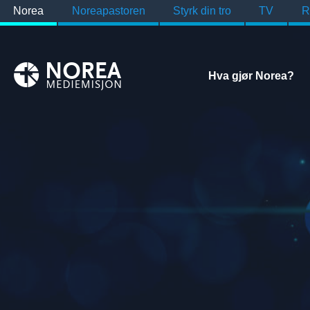
Norea
Noreapastoren
Styrk din tro
TV
R
Hva gjør Norea?