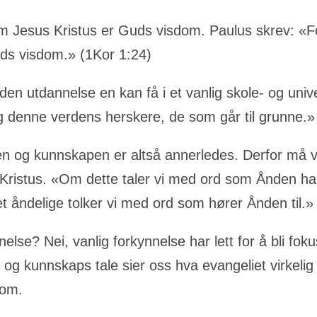
om Jesus Kristus er Guds visdom. Paulus skrev: «F
uds visdom.» (1Kor 1:24)
en utdannelse en kan få i et vanlig skole- og univ
 denne verdens herskere, de som går til grunne.»
n og kunnskapen er altså annerledes. Derfor må v
Kristus. «Om dette taler vi med ord som Ånden ha
 åndelige tolker vi med ord som hører Ånden til.»
else? Nei, vanlig forkynnelse har lett for å bli fo
 og kunnskaps tale sier oss hva evangeliet virkeli
dom.