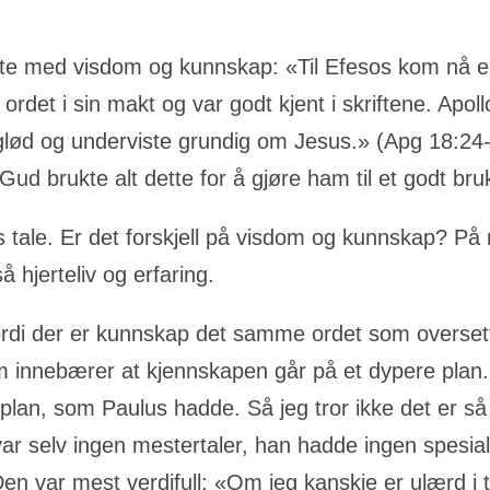
alte med visdom og kunnskap: «Til Efesos kom nå e
rdet i sin makt og var godt kjent i skriftene. Apol
glød og underviste grundig om Jesus.» (Apg 18:24-
 Gud brukte alt dette for å gjøre ham til et godt br
ale. Er det forskjell på visdom og kunnskap? På no
 hjerteliv og erfaring.
fordi der er kunnskap det samme ordet som overset
innebærer at kjennskapen går på et dypere plan. 
splan, som Paulus hadde. Så jeg tror ikke det er så
ar selv ingen mestertaler, han hadde ingen spesia
n var mest verdifull: «Om jeg kanskje er ulærd i t