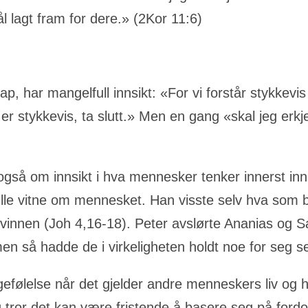
ål lagt fram for dere.» (2Kor 11:6)
 har mangelfull innsikt: «For vi forstår stykkevis 
r stykkevis, ta slutt.» Men en gang «skal jeg erkje
gså om innsikt i hva mennesker tenker innerst inn
kulle vitne om mennesket. Han visste selv hva som
 kvinnen (Joh 4,16-18). Peter avslørte Ananias og S
 men så hadde de i virkeligheten holdt noe for seg s
følelse når det gjelder andre menneskers liv og h
g tror det kan være fristende å basere seg på fordo