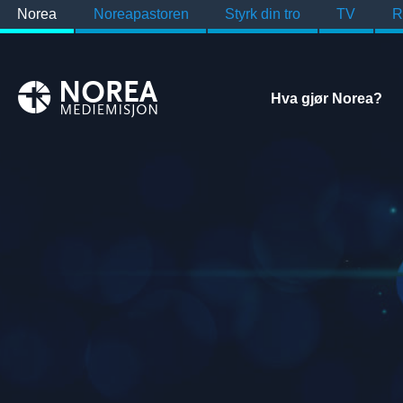
Norea
Noreapastoren
Styrk din tro
TV
R
Hva gjør Norea?