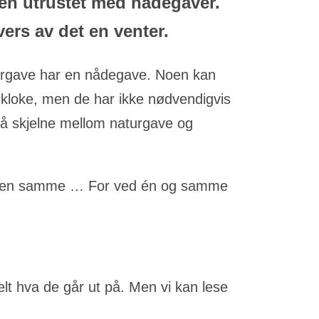
en utrustet med nådegaver.
ers av det en venter.
turgave har en nådegave. Noen kan
kloke, men de har ikke nødvendigvis
 å skjelne mellom naturgave og
n er den samme … For ved én og samme
t hva de går ut på. Men vi kan lese