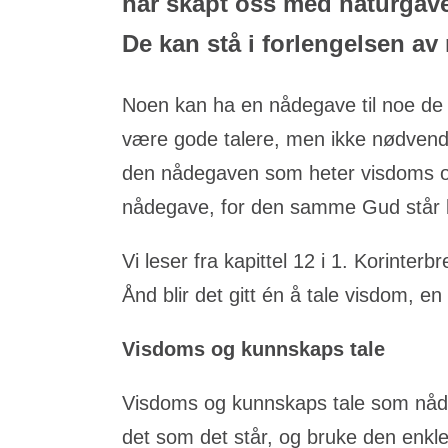
har skapt oss med naturgave
De kan stå i forlengelsen av
Noen kan ha en nådegave til noe de 
være gode talere, men ikke nødvendi
den nådegaven som heter visdoms og 
nådegave, for den samme Gud står 
Vi leser fra kapittel 12 i 1. Korin
Ånd blir det gitt én å tale visdom, 
Visdoms og kunnskaps tale
Visdoms og kunnskaps tale som nådeg
det som det står, og bruke den enkle