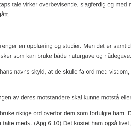
s tale virker overbevisende, slagferdig og med m
ått.
trenger en opplæring og studier. Men det er samti
nesker som kan bruke både naturgave og nådegave
 hans navns skyld, at de skulle få ord med visdom,
ingen av deres motstandere skal kunne motstå eller
ruke riktige ord overfor dem som forfulgte ham. De
talte med». (Apg 6:10) Det kostet ham også live