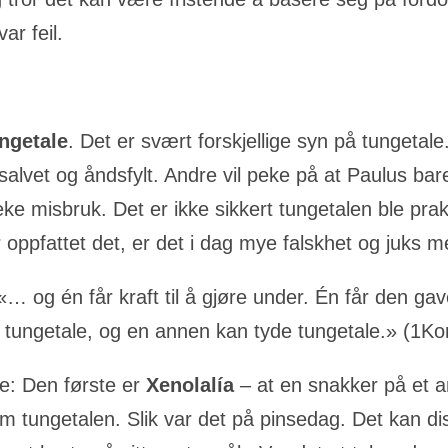
ar feil.
ngetale
. Det er svært forskjellige syn på tungetale
lvet og åndsfylt. Andre vil peke på at Paulus bare
ke misbruk. Det er ikke sikkert tungetalen ble prak
ar oppfattet det, er det i dag mye falskhet og juks
 «… og én får kraft til å gjøre under. Én får den gav
 tungetale, og en annen kan tyde tungetale.» (1Ko
le: Den første er
Xenolalía
– at en snakker på et an
m tungetalen. Slik var det på pinsedag. Det kan di