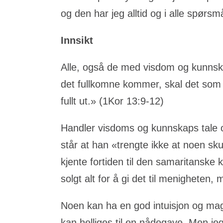
og den har jeg alltid og i alle spørsm
Innsikt
Alle, også de med visdom og kunnskap,
det fullkomne kommer, skal det som e
fullt ut.» (1Kor 13:9-12)
Handler visdoms og kunnskaps tale o
står at han «trengte ikke at noen s
kjente fortiden til den samaritanske
solgt alt for å gi det til menigheten,
Noen kan ha en god intuisjon og mage
kan helliges til en nådegave. Men je