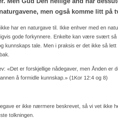
r. Men Gud Den hellige ånd har dessut
 naturgavene, men også komme litt på tv
ikke har en naturgave til. Ikke enhver med en na
gvis gode forkynnere. Enkelte kan være svært så 
kunnskaps tale. Men i praksis er det ikke så lett
bak.
terbrev: «Det er forskjellige nådegaver, men Ånde
en annen å formidle kunnskap.» (1Kor 12:4 og 8)
ave er ikke nærmere beskrevet, så vi vet ikke hel
ste tolkningen.