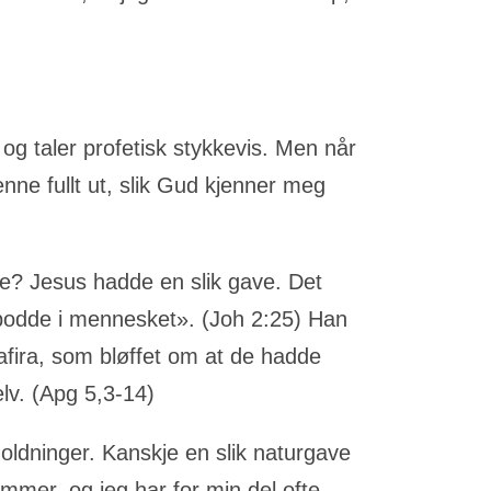
og taler profetisk stykkevis. Men når
nne fullt ut, slik Gud kjenner meg
e? Jesus hadde en slik gave. Det
 bodde i mennesket». (Joh 2:25) Han
afira, som bløffet om at de hadde
elv. (Apg 5,3-14)
oldninger. Kanskje en slik naturgave
mmer, og jeg har for min del ofte