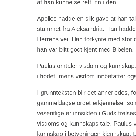
at han kunne se rett inn i den.
Apollos hadde en slik gave at han t
stammet fra Aleksandria. Han hadde o
Herrens vei. Han forkynte med stor 
han var blitt godt kjent med Bibelen.
Paulus omtaler visdom og kunnskaps t
i hodet, mens visdom innbefatter også
I grunnteksten blir det annerledes, 
gammeldagse ordet erkjennelse, som 
vesentlige er innsikten i Guds frelse
visdoms og kunnskaps tale. Paulus v
kunnskap i betydningen kjennskap. De