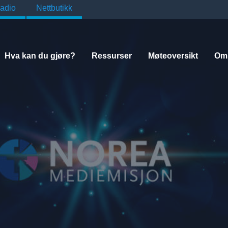
adio
Nettbutikk
Hva kan du gjøre?
Ressurser
Møteoversikt
Om