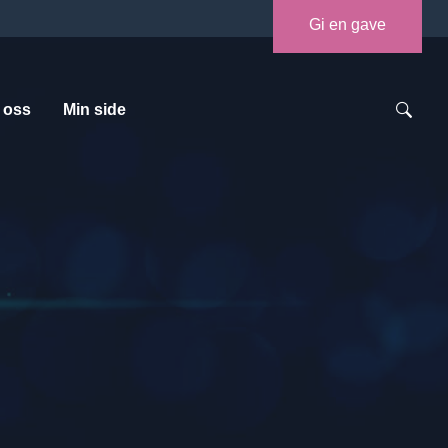
Gi en gave
 oss
Min side