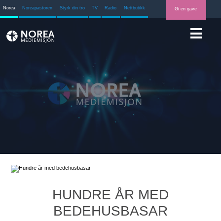
Norea
Noreapastoren
Styrk din tro
TV
Radio
Nettbutikk
Gi en gave
HUNDRE ÅR MED
BEDEHUSBASAR