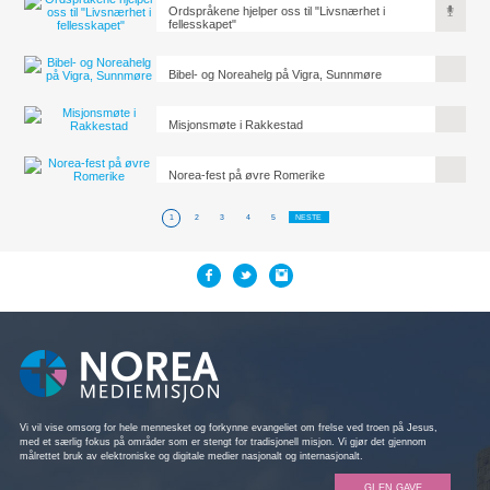
Ordspråkene hjelper oss til "Livsnærhet i
fellesskapet"
Bibel- og Noreahelg på Vigra, Sunnmøre
Misjonsmøte i Rakkestad
Norea-fest på øvre Romerike
1
2
3
4
5
NESTE
Vi vil vise omsorg for hele mennesket og forkynne evangeliet om frelse ved troen på Jesus,
med et særlig fokus på områder som er stengt for tradisjonell misjon. Vi gjør det gjennom
målrettet bruk av elektroniske og digitale medier nasjonalt og internasjonalt.
GI EN GAVE