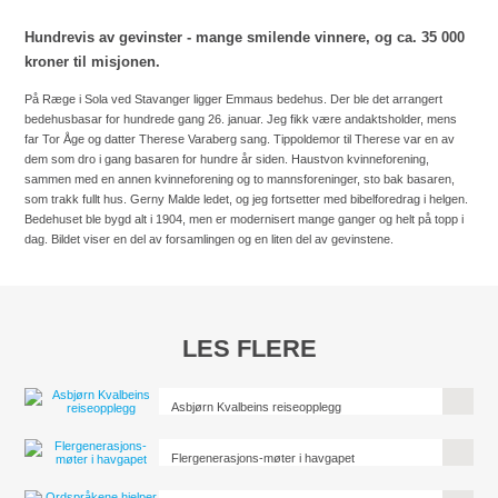
Hundrevis av gevinster - mange smilende vinnere, og ca. 35 000
kroner til misjonen.
På Ræge i Sola ved Stavanger ligger Emmaus bedehus. Der ble det arrangert
bedehusbasar for hundrede gang 26. januar. Jeg fikk være andaktsholder, mens
far Tor Åge og datter Therese Varaberg sang. Tippoldemor til Therese var en av
dem som dro i gang basaren for hundre år siden. Haustvon kvinneforening,
sammen med en annen kvinneforening og to mannsforeninger, sto bak basaren,
som trakk fullt hus. Gerny Malde ledet, og jeg fortsetter med bibelforedrag i helgen.
Bedehuset ble bygd alt i 1904, men er modernisert mange ganger og helt på topp i
dag. Bildet viser en del av forsamlingen og en liten del av gevinstene.
LES FLERE
Asbjørn Kvalbeins reiseopplegg
Flergenerasjons-møter i havgapet