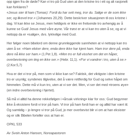
opp igjen fra de døde? Kan vi tro på Gud uten at den kristne tro i ett og alt rasjonelt
kan forklares?
«Jesus sier til ham (Tomas): Fordi du har sett meg, tror du. Salige er de som ikke
ser, og likevel tror.»
(Johannes 20,29). Dette beskriver situasjonen til oss kristne i
dag. Vi kan ikke se Jesus, men heldigvis er ikke en frelsende tro avhengig av å
kunne se Gud/ Jesus med våre øyne. Vår trøst er at vi kan tro uten å se, og at vi
nettopp da er «salige», dvs. lykkelige med Gud.
Her følger noen bibelord om denne grunnleggende sannheten at vi nettopp kan tro
uten å se:
«Ham elsker dere, enda dere ikke har kjent ham. Ham tror dere på, enda
dere nå ikke ser ham.»
(1.Pet 1,8).
«Men tro er full visshet om det en håper,
overbevisning om ting en ikke ser.»
(Hebr. 11,1).
«For vi vandrer i tro, uten å se.»
(2.Kor.5,7)
Hva er det vi tror på, men som vi ikke kan se? Faktisk, det viktigste i den kristne
tro er usynlig; syndenes tilgivelse, det å være rettferdig for Gud og selve håpet om
himmelen. Dette må vi kun tro, uten at vi ser det. Men, vi ser det med «troens øye»
(en indre overbevisning i hjertet).
Så må vi alltid ha denne rekkefølgen i «årsak-virkning» klar for oss: Gud begynner
ikke å eksistere fordi vi tror på ham. Vi tror på ham fordi han er og alltid har vært til.
Og samtidig – jo lengre vi tror på Gud, jo mer overbevist blir vi om at han eksister
og er slik Bibelen forteller oss at han er.
OPKL 533
Av Svein Anton Hansen, Noreapastoren