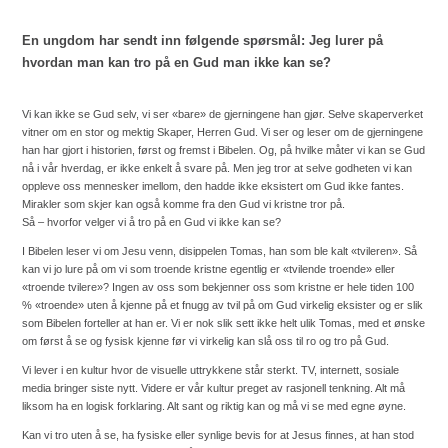
En ungdom har sendt inn følgende spørsmål: Jeg lurer på
hvordan man kan tro på en Gud man ikke kan se?
Vi kan ikke se Gud selv, vi ser «bare» de gjerningene han gjør. Selve skaperverket
vitner om en stor og mektig Skaper, Herren Gud. Vi ser og leser om de gjerningene
han har gjort i historien, først og fremst i Bibelen. Og, på hvilke måter vi kan se Gud
nå i vår hverdag, er ikke enkelt å svare på. Men jeg tror at selve godheten vi kan
oppleve oss mennesker imellom, den hadde ikke eksistert om Gud ikke fantes.
Mirakler som skjer kan også komme fra den Gud vi kristne tror på.
Så – hvorfor velger vi å tro på en Gud vi ikke kan se?
I Bibelen leser vi om Jesu venn, disippelen Tomas, han som ble kalt «tvileren». Så
kan vi jo lure på om vi som troende kristne egentlig er «tvilende troende» eller
«troende tvilere»? Ingen av oss som bekjenner oss som kristne er hele tiden 100
% «troende» uten å kjenne på et fnugg av tvil på om Gud virkelig eksister og er slik
som Bibelen forteller at han er. Vi er nok slik sett ikke helt ulik Tomas, med et ønske
om først å se og fysisk kjenne før vi virkelig kan slå oss til ro og tro på Gud.
Vi lever i en kultur hvor de visuelle uttrykkene står sterkt. TV, internett, sosiale
media bringer siste nytt. Videre er vår kultur preget av rasjonell tenkning. Alt må
liksom ha en logisk forklaring. Alt sant og riktig kan og må vi se med egne øyne.
Kan vi tro uten å se, ha fysiske eller synlige bevis for at Jesus finnes, at han stod