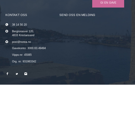
GI EN GAVE
KONTAKT OSS
SEND OSS EN MELDING
38 14 50 20
Bergtorasvei 120,
4633 Kristiansand
post@norea.no
Gavekonto: 3000.63.49494
Vipps-nr: 45085
Org. nr: 931983342