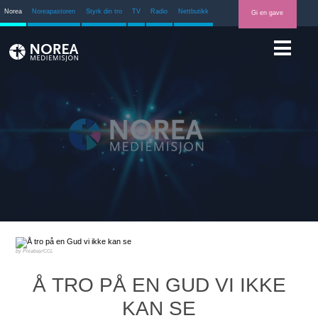
Norea
Noreapastoren
Styrk din tro
TV
Radio
Nettbutikk
Gi en gave
Pixabay/CCL
Å TRO PÅ EN GUD VI IKKE
KAN SE