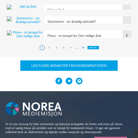
Sjel og ånd
Sommeren - en åndelig tørketid?
Pinse - et tempel for Den hellige ånd
...
1
2
3
4
5
84
NESTE
LES FLERE ANDAKTER FRA NOREAPASTOREN
Vi vil vise omsorg for hele mennesket og forkynne evangeliet om frelse ved troen på Jesus,
med et særlig fokus på områder som er stengt for tradisjonell misjon. Vi gjør det gjennom
målrettet bruk av elektroniske og digitale medier nasjonalt og internasjonalt.