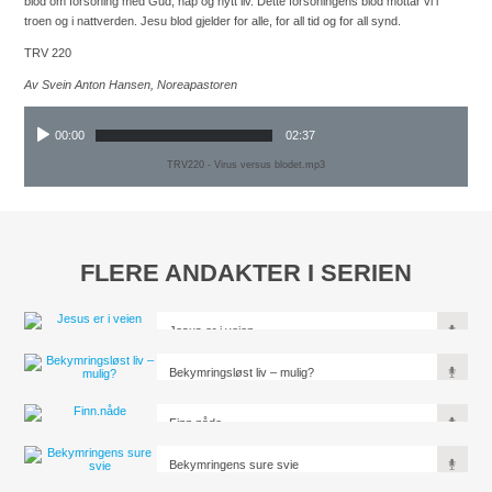
blod om forsoning med Gud, håp og nytt liv. Dette forsoningens blod mottar vi i
troen og i nattverden. Jesu blod gjelder for alle, for all tid og for all synd.
TRV 220
Av Svein Anton Hansen, Noreapastoren
00:00
02:37
TRV220 - Virus versus blodet.mp3
FLERE ANDAKTER I SERIEN
Jesus er i veien
Bekymringsløst liv – mulig?
Finn.nåde
Bekymringens sure svie