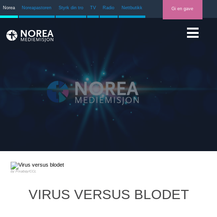
Norea
Noreapastoren
Styrk din tro
TV
Radio
Nettbutikk
Gi en gave
Pixabay/CCL
VIRUS VERSUS BLODET