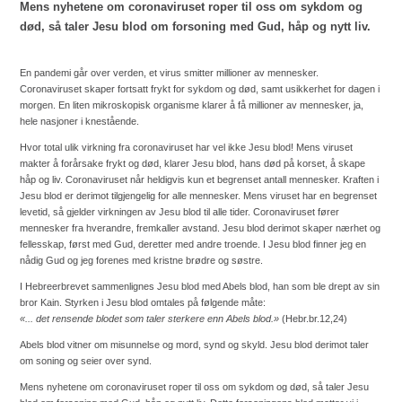
Mens nyhetene om coronaviruset roper til oss om sykdom og
død, så taler Jesu blod om forsoning med Gud, håp og nytt liv.
En pandemi går over verden, et virus smitter millioner av mennesker.
Coronaviruset skaper fortsatt frykt for sykdom og død, samt usikkerhet for dagen i
morgen. En liten mikroskopisk organisme klarer å få millioner av mennesker, ja,
hele nasjoner i knestående.
Hvor total ulik virkning fra coronaviruset har vel ikke Jesu blod! Mens viruset
makter å forårsake frykt og død, klarer Jesu blod, hans død på korset, å skape
håp og liv. Coronaviruset når heldigvis kun et begrenset antall mennesker. Kraften i
Jesu blod er derimot tilgjengelig for alle mennesker. Mens viruset har en begrenset
levetid, så gjelder virkningen av Jesu blod til alle tider. Coronaviruset fører
mennesker fra hverandre, fremkaller avstand. Jesu blod derimot skaper nærhet og
fellesskap, først med Gud, deretter med andre troende. I Jesu blod finner jeg en
nådig Gud og jeg forenes med kristne brødre og søstre.
I Hebreerbrevet sammenlignes Jesu blod med Abels blod, han som ble drept av sin
bror Kain. Styrken i Jesu blod omtales på følgende måte:
«... det rensende blodet som taler sterkere enn Abels blod.»
(
Hebr.br.12,24
)
Abels blod vitner om misunnelse og mord, synd og skyld. Jesu blod derimot taler
om soning og seier over synd.
Mens nyhetene om coronaviruset roper til oss om sykdom og død, så taler Jesu