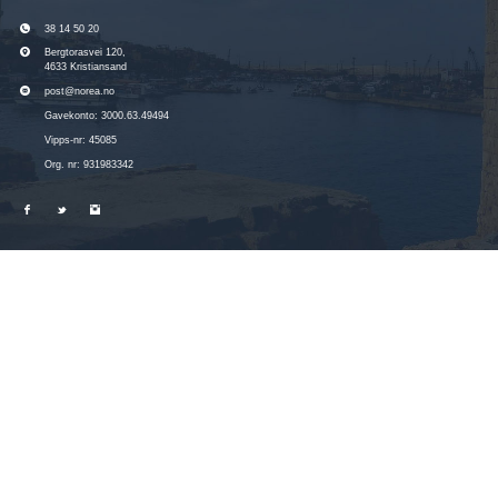
38 14 50 20
Bergtorasvei 120,
4633 Kristiansand
post@norea.no
Gavekonto: 3000.63.49494
Vipps-nr: 45085
Org. nr: 931983342