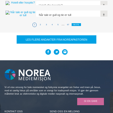
Hotell eller hospits?
Når tale er gull og tie er tull
...
1
2
3
4
5
67
NESTE
LES FLERE ANDAKTER FRA NOREAPASTOREN
Vi vil vise omsorg for hele mennesket og forkynne evangeliet om frelse ved troen på Jesus,
med et særlig fokus på områder som er stengt for tradisjonell misjon. Vi gjør det gjennom
målrettet bruk av elektroniske og digitale medier nasjonalt og internasjonalt.
GI EN GAVE
KONTAKT OSS
SEND OSS EN MELDING