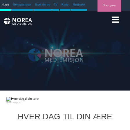
Norea
Noreapastoren
Styrk din tro
TV
Radio
Nettbutikk
Gi en gave
Pixabay/CCL
HVER DAG TIL DIN ÆRE