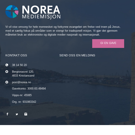
Vi vil vise omsorg for hele mennesket og forkynne evangeliet om frelse ved troen på Jesus,
med et særlig fokus på områder som er stengt for tradisjonell misjon. Vi gjør det gjennom
målrettet bruk av elektroniske og digitale medier nasjonalt og internasjonalt.
GI EN GAVE
KONTAKT OSS
SEND OSS EN MELDING
38 14 50 20
Bergtorasvei 120,
4633 Kristiansand
post@norea.no
Gavekonto: 3000.63.49494
Vipps-nr: 45085
Org. nr: 931983342