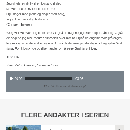
Jeg vil gjøre mitt liv til en lovsang til deg
la hver tone en hyllest til deg være.
Og i dager med glede og dager med sorg,
vil jeg leve hver dag til din ære.
(Christer Hultgren)
«Jeg vil leve hver dag til din ære!» Også de dagene jeg føler meg lite åndelig. Også
de dagene jeg ikke merker himmelen over mitt liv. Også de dagene hvor gråfargen
legger seg over de andre fargene. Også de dagene, ja, alle dager vil jeg søke Gud
først. For å lovsynge og tilbe handler om å sette Gud først i livet.
TRV 146
Svein Anton Hansen, Noreapastoren
00:00
03:05
TRV146 - Hver dag til din ære.mp3
FLERE ANDAKTER I SERIEN