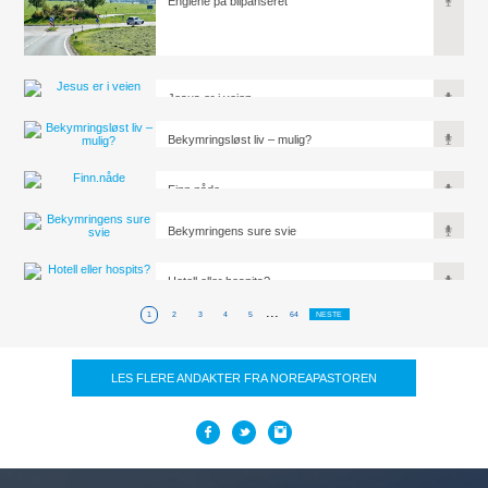
Englene på bilpanseret
Jesus er i veien
Bekymringsløst liv – mulig?
Finn.nåde
Bekymringens sure svie
Hotell eller hospits?
...
1
2
3
4
5
64
NESTE
LES FLERE ANDAKTER FRA NOREAPASTOREN