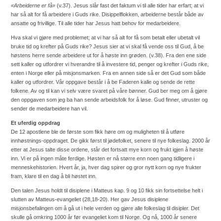
«Arbeiderne er få»
(v.37). Jesus slår fast det faktum vi til alle tider har erfart; at vi
har så alt for få arbeidere i Guds rike. Disippelflokken, arbeiderne består både av
ansatte og frivillige. Til alle tider har Jesus hatt behov for medarbeidere.
Hva skal vi gjøre med problemet; at vi har så alt for få som betalt eller ubetalt vil
bruke tid og krefter på Guds rike? Jesus sier at vi skal få vende oss til Gud, å be
høstens herre sende arbeidere ut for å høste inn grøden. (v.38). Fra den ene side
sett kaller og utfordrer vi hverandre til å investere tid, penger og krefter i Guds rike,
enten i Norge eller på misjonsmarken. Fra en annen side så er det Gud som både
kaller og utfordrer. Vår oppgave består i å be Faderen kalle og sende de rette
folkene. Av og til kan vi selv være svaret på våre bønner. Gud ber meg om å gjøre
den oppgaven som jeg ba han sende arbeidsfolk for å løse. Gud finner, utruster og
sender de medarbeidere han vil.
Et uferdig oppdrag
De 12 apostlene ble de første som fikk høre om og muligheten til å utføre
innhøstnings-oppdraget. De gikk først til jødefolket, senere til nye folkeslag. 2000 år
etter at Jesus talte disse ordene, står det fortsatt mye korn og frukt igjen å høste
inn. Vi er på ingen måte ferdige. Høsten er nå større enn noen gang tidligere i
menneskehistorien. Hvert år, ja, hver dag spirer og gror nytt korn og nye frukter
fram, klare til en dag å bli høstet inn.
Den talen Jesus holdt til disiplene i Matteus kap. 9 og 10 fikk sin fortsettelse helt i
slutten av Matteus-evangeliet (28,18-20). Her gav Jesus disiplene
misjonsbefalingen om å gå ut i hele verden og gjøre alle folkeslag til disipler. Det
skulle gå omkring 1000 år før evangeliet kom til Norge. Og nå, 1000 år senere