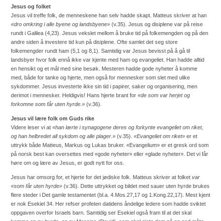
Jesus og folket
Jesus vil treffe folk, de menneskene han selv hadde skapt. Matteus skriver at han
«dro omkring i alle byene og landsbyene»
(v.35). Jesus og disiplene var på reise
rundt i Galilea (4,23). Jesus vekslet mellom å bruke tid på folkemengden og på den
andre siden å investere tid kun på disiplene. Ofte samlet det seg store
folkemengder rundt ham (5,1 og 8,1). Samtidig var Jesus bevisst på å gå til
landsbyer hvor folk ennå ikke var kjente med ham og evangeliet. Han hadde alltid
en hensikt og et mål med sine besøk. Mesteren hadde gode nyheter å komme
med, både for tanke og hjerte, men også for mennesker som slet med ulike
sykdommer. Jesus investerte ikke sin tid i papirer, saker og organisering, men
derimot i mennesker. Heldigvis! Hans hjerte brant for
«de som var herjet og
forkomne som får uten hyrde.»
(v.36).
Jesus vil lære folk om Guds rike
Videre leser vi at
«han lærte i synagogene deres og forkynte evangeliet om riket,
og han helbredet all sykdom og alle plager.»
(v.35).
«Evangeliet om riket»
er et
uttrykk både Matteus, Markus og Lukas bruker. «Evangelium» er et gresk ord som
på norsk best kan oversettes med «gode nyheter» eller «glade nyheter». Det vi får
høre om og lære av Jesus, er godt nytt for oss.
Jesus har omsorg for, et hjerte for det jødiske folk. Matteus skriver at folket
var
«som får uten hyrde»
(v.36). Dette uttrykket og bildet med sauer uten hyrde brukes
flere steder i Det gamle testamentet (bl.a. 4.Mos.27,17 og 1.Kong.22,17). Mest kjent
er nok Esekiel 34. Her refser profeten datidens åndelige ledere som hadde sviktet
oppgaven overfor Israels barn. Samtidig ser Esekiel også fram til at det skal