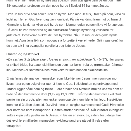
komme en ny hyrde, en ny Messias (David), som skal gjete dem på en god måte.
Slik sett peker profetien om den gode hyrde i Esekiel 34 fram mot Jesus.
Uten Jesus er vi som sauer uten en hyrde. Men med Jesus, i troen på ham, vil vi bli
ledet av Herren Gud hver dag gjennom livet. På vår vandring fram mot og hjem til
Himmelens land, har vi en god hyrde som kjenner veien og som ikke vil forlate oss.
På Jesu tid var fariseerne og de skriftlærde åndelige hyrder og veiledere for
jødefolket. Dessverre sviktet de i sitt hyrdekall. Nå, i Jesus, er den gode hyrde
kommet. Apostlene fikk som oppgave å fortsette å være hyrder (latin: pastorer) for
de som tok imot evangeliet og ville la seg lede av Jesus.
Høsten og høstfolket
«Da sa han til disiplene sine: Høsten er stor, men arbeiderne få.»
(v.37). Her gjøres
et skifte i bildet, fra sauehold til bonden som har korn, frukt og grønnsaker å høste
inn. Mennesker sammenliknes med vekster
som bonden skal høste inn.
Ennå finnes det mange mennesker som ikke kjenner Jesus, men som går mot
livets høst og en evig vinter uten å kjenne Gud. I bildebruken og ordvalget med
«høst» ligger både dom og frelse. Flere steder hos Matteus brukes «høst» som et
bilde på den kommende dom (3,12 og 13,30.39ff.). Når høsten kommer skal Gud
samle inn sin grøde, alle mennesker som opp gjennom tidene har levd. Høst-tiden
kommer til å bli en domstid. Da vil vi møte en evighet sammen med Gud i Himmelen
eller borte fra ham i fortapelsen. Høsten starter allerede nå. Når vi hører evangeliet
settes vi på valg, ja eller nei til Jesus. «Høsten er stor». Ja, siden Jesu dager har
det levd flere milliarder mennesker, evighetsvandrere på vei til frelse eller
fortapelse.