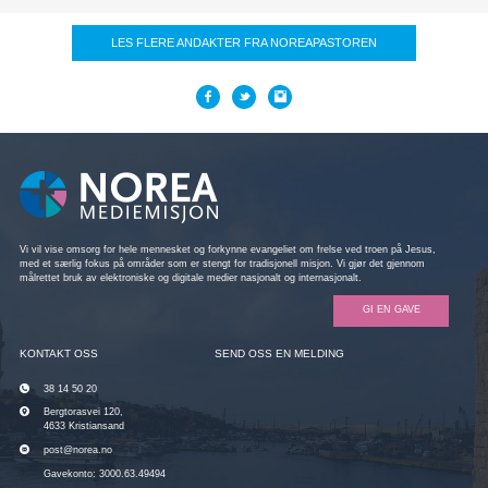
LES FLERE ANDAKTER FRA NOREAPASTOREN
Vi vil vise omsorg for hele mennesket og forkynne evangeliet om frelse ved troen på Jesus,
med et særlig fokus på områder som er stengt for tradisjonell misjon. Vi gjør det gjennom
målrettet bruk av elektroniske og digitale medier nasjonalt og internasjonalt.
GI EN GAVE
KONTAKT OSS
SEND OSS EN MELDING
38 14 50 20
Bergtorasvei 120,
4633 Kristiansand
post@norea.no
Gavekonto: 3000.63.49494