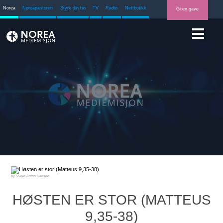
Norea
Noreapastoren
Styrk din tro
TV
Radio
Nettbutikk
Gi en gave
Svein Anton Hansen
HØSTEN ER STOR (MATTEUS
9,35-38)