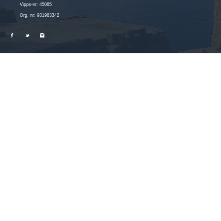
Vipps-nr: 45085
Org. nr: 931983342