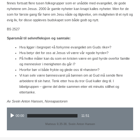
finnes fortsatt flere tusen folkegrupper som er unådde med evangeliet, de gode
nyhetene om Jesus. 2000 år gamle nyheter kan knapt kalles nyheter. Men for de
som for første gang får høre om Jesu nåde og tilgivelse, om muligheten til et nytt og
evig liv, for disse oppleves budskapet som både godt og nytt.
BS 2527
Spørsmål til selvrefleksjon og samtale:
Hva ligger i begrepet «å forkynne evangeliet om Guds rike»?
Hva betyr det for oss at Jesus vil være vår «gode hyrde»?
På hvilke måter kan du som en kristen være en god hyrde overfor familie
og mennesker i menigheten du går i?
Hvorfor bør vi både frykte og glede oss til «høsten»?
Vi kan selv være bønnesvaret på bønnen om at Gud må sende flere
arbeidere til sin høst. Tenk etter hva du tror Gud kaller deg til. I
bibelgruppen – gjerne del dette sammen etter ett minutts stillhet og
ettertanke.
Av Svein Anton Hansen, Noreapastoren
00:00
11:51
Matteus 9,35-38, Svein Anton Hansen