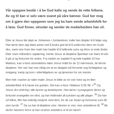
Vår oppgave består i å be Gud kalle og sende de rette folkene.
Av og til kan vi selv være svaret på våre bønner. Gud ber meg
om å gjøre den oppgaven som jeg ba ham sende arbeidsfolk for
å løse. Gud finner, utruster og sender de medarbeidere han vil.
Etter at Jesus ble døpt av Johannes i Jordanelven, kalte han disipler til å følge seg.
Han lærte dem opp blant annet ved å bruke god tid til å undervise dem om Guds
rike, samt vise fram den makt han hadde til å helbrede syke og drive ut onde ånder.
Etter noen måneders opplæring, mente Jesus at disiplene åpenbart var klare til selv
å gå ut og forkynne for andre. Fra slutten av kapittel 9 og hele kapittel 10 hos
Matteus, kan vi lese utsendelses-talen Jesus holdt for de 12 nærmeste, de første
disiplene. Her sier han noe viktig om at en disippel må forvente seg forfølgelser og
motgang, kamp og kors i etterfølgelsen av og tjenesten for sin mester.
Men helt i starten av talen maler Jesus et bilde av en stor høst og en liten
35
arbeiderflokk til å høste inn grøden. Det kan vi lese i Matteus 9,35-38:
«
Og
Jesus dro omkring i alle byene og landsbyene. Han lærte i synagogene deres og
36
forkynte evangeliet om riket, og han helbredet all sykdom og alle plager.
Da han
så folket, fikk han inderlig medynk med dem, for de var herjet og forkomne som får
37
38
uten hyrde.
Da sa han til disiplene sine: Høsten er stor, men arbeiderne få.
Be
derfor høstens herre at han vil drive arbeidere ut til sin høst!»