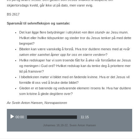
skjærtorsdags kveld, går ikke ut på dato, men varer evig.
BS 2617
Spørsmål til selvrefleksjon og samtale:
Det kan ligge flere betydninger i uttrykket
«en liten stund»
av Jesu munn.
Hvilket eller hvilke tidspunkter og steder tror du Jesus tenker på med dette
begrepet?
Bibelen kan være vanskelig å forstå. Hva tror du/dere menes med at
«vår
søken etter sannhet åpner opp for oss en større verden»
?
Hvilke redskaper har vi som troende fått for å øke vår forståelse av Jesus
og meningen i Gud ord? Hvilket redskap kan du tenke deg å prioritere mer
tid på framover?
I bibelteksten møter vi bildet med en fødende kvinne. Hva er det Jesus vil
formidle til oss ved å bruke dette bildet?
Gleden er et bærende og vedvarende element i troens liv. Hva har du/dere
som kristne å glede deg/dere over?
Av Svein Anton Hansen, Noreapastoren
00:00
11:15
Johannes 16,16-22, Svein Anton Hansen