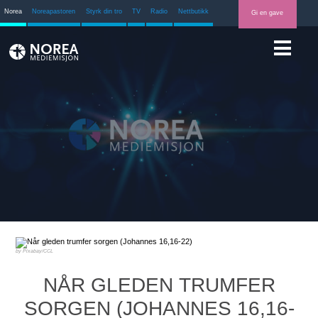
Norea
Noreapastoren
Styrk din tro
TV
Radio
Nettbutikk
Gi en gave
Pixabay/CCL
NÅR GLEDEN TRUMFER
SORGEN (JOHANNES 16,16-