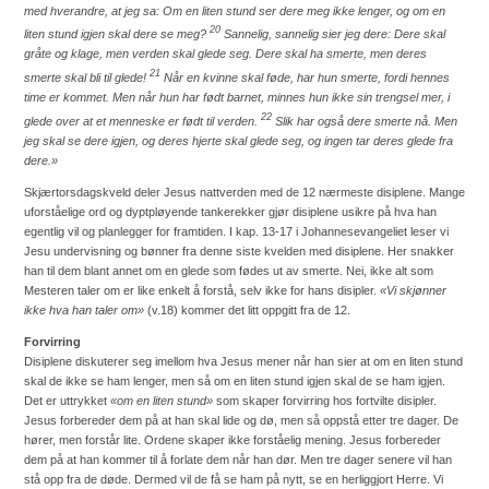
med hverandre, at jeg sa: Om en liten stund ser dere meg ikke lenger, og om en
20
liten stund igjen skal dere se meg?
Sannelig, sannelig sier jeg dere: Dere skal
gråte og klage, men verden skal glede seg. Dere skal ha smerte, men deres
21
smerte skal bli til glede!
Når en kvinne skal føde, har hun smerte, fordi hennes
time er kommet. Men når hun har født barnet, minnes hun ikke sin trengsel mer, i
22
glede over at et menneske er født til verden.
Slik har også dere smerte nå. Men
jeg skal se dere igjen, og deres hjerte skal glede seg, og ingen tar deres glede fra
dere.»
Skjærtorsdagskveld deler Jesus nattverden med de 12 nærmeste disiplene. Mange
uforståelige ord og dyptpløyende tankerekker gjør disiplene usikre på hva han
egentlig vil og planlegger for framtiden. I kap. 13-17 i Johannesevangeliet leser vi
Jesu undervisning og bønner fra denne siste kvelden med disiplene. Her snakker
han til dem blant annet om en glede som fødes ut av smerte. Nei, ikke alt som
Mesteren taler om er like enkelt å forstå, selv ikke for hans disipler.
«Vi skjønner
ikke hva han taler om»
(v.18) kommer det litt oppgitt fra de 12.
Forvirring
Disiplene diskuterer seg imellom hva Jesus mener når han sier at om en liten stund
skal de ikke se ham lenger, men så om en liten stund igjen skal de se ham igjen.
Det er uttrykket
«om en liten stund»
som skaper forvirring hos fortvilte disipler.
Jesus forbereder dem på at han skal lide og dø, men så oppstå etter tre dager. De
hører, men forstår lite. Ordene skaper ikke forståelig mening. Jesus forbereder
dem på at han kommer til å forlate dem når han dør. Men tre dager senere vil han
stå opp fra de døde. Dermed vil de få se ham på nytt, se en herliggjort Herre. Vi