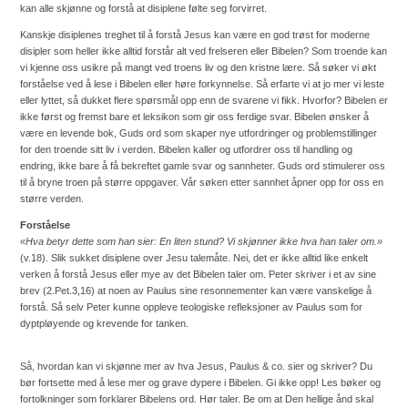
kan alle skjønne og forstå at disiplene følte seg forvirret.
Kanskje disiplenes treghet til å forstå Jesus kan være en god trøst for moderne
disipler som heller ikke alltid forstår alt ved frelseren eller Bibelen? Som troende kan
vi kjenne oss usikre på mangt ved troens liv og den kristne lære. Så søker vi økt
forståelse ved å lese i Bibelen eller høre forkynnelse. Så erfarte vi at jo mer vi leste
eller lyttet, så dukket flere spørsmål opp enn de svarene vi fikk. Hvorfor? Bibelen er
ikke først og fremst bare et leksikon som gir oss ferdige svar. Bibelen ønsker å
være en levende bok, Guds ord som skaper nye utfordringer og problemstillinger
for den troende sitt liv i verden. Bibelen kaller og utfordrer oss til handling og
endring, ikke bare å få bekreftet gamle svar og sannheter. Guds ord stimulerer oss
til å bryne troen på større oppgaver. Vår søken etter sannhet åpner opp for oss en
større verden.
Forståelse
«Hva betyr dette som han sier: En liten stund? Vi skjønner ikke hva han taler om.»
(v.18). Slik sukket disiplene over Jesu talemåte.
Nei, det er ikke alltid like enkelt
verken å forstå Jesus eller mye av det Bibelen taler om. Peter skriver i et av sine
brev (2.Pet.3,16) at noen av Paulus sine resonnementer kan være vanskelige å
forstå. Så selv Peter kunne oppleve teologiske refleksjoner av Paulus som for
dyptpløyende og krevende for tanken.
Så, hvordan kan vi skjønne mer av hva Jesus, Paulus & co. sier og skriver? Du
bør fortsette med å lese mer og grave dypere i Bibelen. Gi ikke opp! Les bøker og
fortolkninger som forklarer Bibelens ord. Hør taler. Be om at Den hellige ånd skal