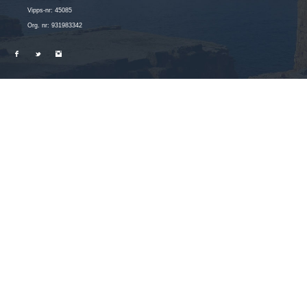
Vipps-nr: 45085
Org. nr: 931983342