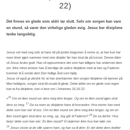
22)
Det finnes en glede som aldri tar slutt. Selv om sorgen kan vare
en stund, så varer den virkelige gleden evig. Jesus ber disiplene
tenke langsiktig.
Jesus vet med seg selv at hans tid på jorden begynner å renne ut, at han kun har
noen timer igjen sammen med sine disipler før han skal dø på korset. Denne tiden
vil Jesus bruke godt. Han vil oppsummere det som han tidligere har undervist dem
om. Ikke minst ønsker han å berolige de usikre disiplene med at han og Faderen
kommer til å sende dem Den hellige ånd som hjelp.
Jesus vil også gi uttrykk for at han anerkjenner den sorgen disiplene nå kjenner på.
Men heldigvis, sorgen skal bli snudd til glede. Dette løftet om en glede som ingen
kan ta fra disiplene, kan vi lese om i Johannes 16,16-22:
16
«
Om en liten stund ser dere meg ikke lenger. Og om en liten stund igjen skal
17
dere se meg.
Da sa noen av disiplene hans til hverandre: Hva mener han med
dette som han sier til oss: Om en liten stund ser dere meg ikke lenger, og om en
18
liten stund igjen skal dere se meg, og: Jeg går til Faderen?
De sa derfor: Hva
betyr dette som han sier: En liten stund? Vi skjønner ikke hva han taler om.
19
Jesus visste at de ville spørre ham, og han sa til dem: Er det dette dere drøfter