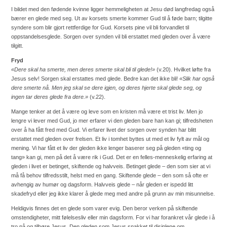
I bildet med den fødende kvinne ligger hemmeligheten at Jesu død langfredag også
bærer en glede med seg. Ut av korsets smerte kommer Gud til å føde barn; tilgitte
syndere som blir gjort rettferdige for Gud. Korsets pine vil bli forvandlet til
oppstandelsesglede. Sorgen over synden vil bli erstattet med gleden over å være
tilgitt.
Fryd
«Dere skal ha smerte, men deres smerte skal bli til glede!»
(v.20).
Hvilket løfte fra
Jesus selv! Sorgen skal erstattes med glede. Bedre kan det ikke bli!
«
Slik har også
dere smerte nå. Men jeg skal se dere igjen, og deres hjerte skal glede seg, og
ingen tar deres glede fra dere.»
(v.22).
Mange tenker at det å være og leve som en kristen må være et trist liv. Men jo
lengre vi lever med Gud, jo mer erfarer vi den gleden bare han kan gi; tilfredsheten
over å ha fått fred med Gud. Vi erfarer livet der sorgen over synden har blitt
erstattet med gleden over frelsen. Et liv i tomhet byttes ut med et liv fylt av mål og
mening. Vi har fått et liv der gleden ikke lenger baserer seg på gleden «ting og
tang» kan gi, men på det å være rik i Gud. Det er en felles-menneskelig erfaring at
gleden i livet er betinget, skiftende og halvveis. Betinget glede – den som sier at vi
må få behov tilfredsstilt, helst med en gang. Skiftende glede – den som så ofte er
avhengig av humør og dagsform. Halvveis glede – når gleden er ispedd litt
skadefryd eller jeg ikke klarer å glede meg med andre på grunn av min misunnelse.
Heldigvis finnes det en glede som varer evig. Den beror verken på skiftende
omstendigheter, mitt følelsesliv eller min dagsform. For vi har forankret vår glede i å
tro på og tilhøre Jesus. Den gleden som Jesus snakket til disiplene om