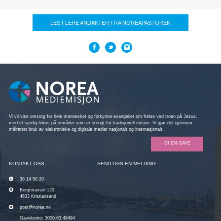
LES FLERE ANDAKTER FRA NOREAPASTOREN
Vi vil vise omsorg for hele mennesket og forkynne evangeliet om frelse ved troen på Jesus,
med et særlig fokus på områder som er stengt for tradisjonell misjon. Vi gjør det gjennom
målrettet bruk av elektroniske og digitale medier nasjonalt og internasjonalt.
GI EN GAVE
KONTAKT OSS
SEND OSS EN MELDING
38 14 50 20
Bergtorasvei 120,
4633 Kristiansand
post@norea.no
Gavekonto: 3000.63.49494