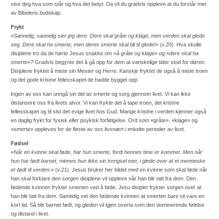
vise deg hva som står og hva det betyr. Da vil du gradvis oppleve at du forstår mer
av Bibelens budskap.
Frykt
«Sannelig, sannelig sier jeg dere: Dere skal gråte og klage, men verden skal glede
seg. Dere skal ha smerte, men deres smerte skal bli til glede!»
(v.20).
Hva skulle
disiplene tro da de hørte Jesus snakke om
«å gråte og klage»
og
«dere skal ha
smerte»?
Gradvis begynte det å gå opp for dem at vanskelige tider stod for døren.
Disiplene fryktet å miste sin Mester og Herre. Kanskje fryktet de også å miste troen
og det gode kristne fellesskapet de hadde bygget opp.
Ingen av oss kan unngå sin del av smerte og sorg gjennom livet. Vi kan ikke
distansere oss fra livets alvor. Vi kan frykte det å tape troen, det kristne
fellesskapet og til sist det evige livet hos Gud. Mange kristne i verden kjenner også
en daglig frykt for fysisk eller psykisk forfølgelse. Ord som «gråte», «klage» og
«smerte» oppleves for de fleste av oss livsnært i enkelte perioder av livet.
Fødsel
«Når en kvinne skal føde, har hun smerte, fordi hennes time er kommet. Men når
hun har født barnet, minnes hun ikke sin trengsel mer, i glede over at et menneske
er født til verden.»
(v.21).
Jesus bruker her bildet med en kvinne som skal føde når
han skal forklare den sorgen disiplene vil oppleve når han blir tatt fra dem. Den
fødende kvinnen frykter smerten ved å føde. Jesu disipler frykter sorgen over at
han blir tatt fra dem. Samtidig vet den fødende kvinnen at smerten bare vil vare en
kort tid. Så blir barnet født, og gleden vil igjen overta som den dominerende følelse
og tilstand i livet.