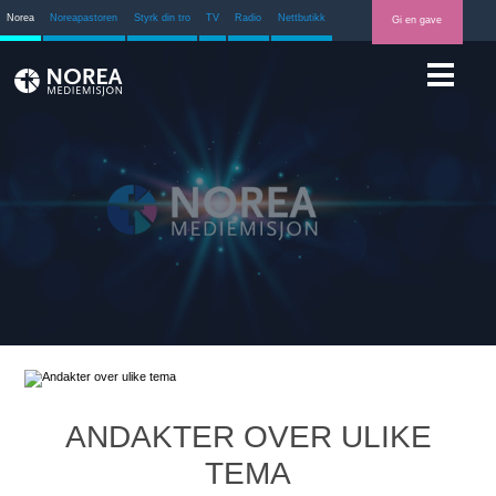
Norea
Noreapastoren
Styrk din tro
TV
Radio
Nettbutikk
Gi en gave
ANDAKTER OVER ULIKE
TEMA