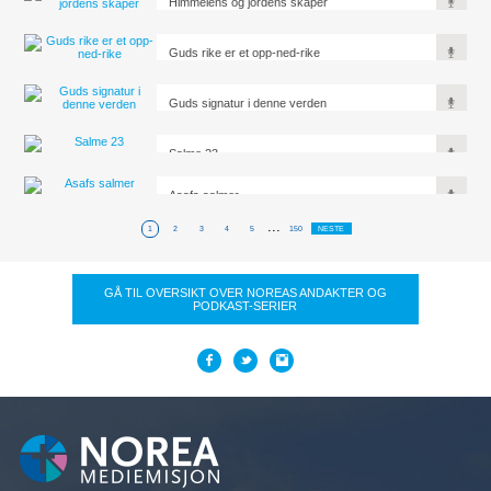
Himmelens og jordens skaper
Guds rike er et opp-ned-rike
Guds signatur i denne verden
Salme 23
Asafs salmer
...
1
2
3
4
5
150
NESTE
GÅ TIL OVERSIKT OVER NOREAS ANDAKTER OG
PODKAST-SERIER