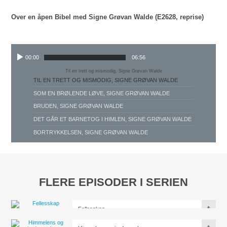
Over en åpen Bibel med Signe Grøvan Walde (E2628, reprise)
00:00
06:56
Til en trett og mismodig, Signe Grøvan Walde
TIL EN TRETT OG MISMODIG, SIGNE GRØVAN WALDE
SOM EN BRØLENDE LØVE, SIGNE GRØVAN WALDE
BRUDEN, SIGNE GRØVAN WALDE
DET GÅR ET BARNETOG I HIMLEN, SIGNE GRØVAN WALDE
BORTRYKKELSEN, SIGNE GRØVAN WALDE
FLERE EPISODER I SERIEN
Fellesskap